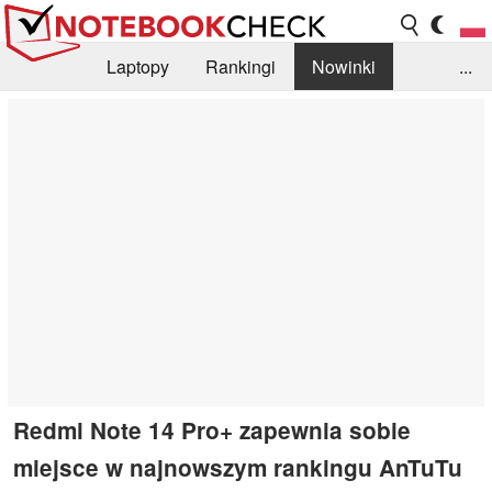
Laptopy
Rankingi
Nowinki
...
Biblioteka
Info
Szukajka recenzji
Redmi Note 14 Pro+ zapewnia sobie
miejsce w najnowszym rankingu AnTuTu