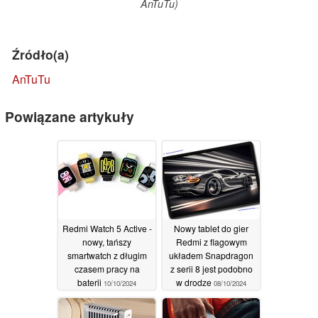
AnTuTu)
Źródło(a)
AnTuTu
Powiązane artykuły
Redmi Watch 5 Active -
Nowy tablet do gier
nowy, tańszy
Redmi z flagowym
smartwatch z długim
układem Snapdragon
czasem pracy na
z serii 8 jest podobno
baterii
w drodze
10/10/2024
08/10/2024