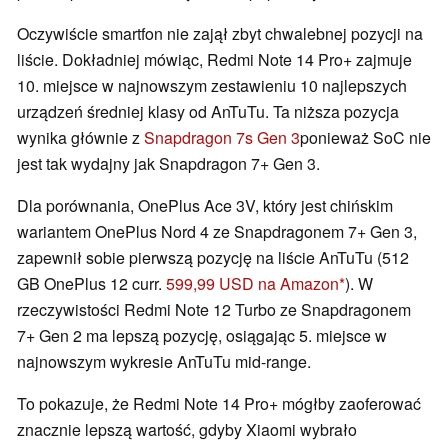
Oczywiście smartfon nie zajął zbyt chwalebnej pozycji na
liście. Dokładniej mówiąc, Redmi Note 14 Pro+ zajmuje
10. miejsce w najnowszym zestawieniu 10 najlepszych
urządzeń średniej klasy od AnTuTu. Ta niższa pozycja
wynika głównie z
Snapdragon 7s Gen 3
ponieważ SoC nie
jest tak wydajny jak Snapdragon 7+ Gen 3.
Dla porównania, OnePlus Ace 3V, który jest chińskim
wariantem OnePlus Nord 4 ze Snapdragonem 7+ Gen 3,
zapewnił sobie pierwszą pozycję na liście AnTuTu (512
GB OnePlus 12 curr.
599,99 USD na Amazon
). W
rzeczywistości Redmi Note 12 Turbo ze Snapdragonem
7+ Gen 2 ma lepszą pozycję, osiągając 5. miejsce w
najnowszym wykresie AnTuTu mid-range.
To pokazuje, że Redmi Note 14 Pro+ mógłby zaoferować
znacznie lepszą wartość, gdyby Xiaomi wybrało