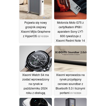
Pojawia się nowy
Motorola Moto G75 z
grzejnik olejowy
certyfikatem IP68 i
Xiaomi Mijia Graphene
aparatem Sony LYT-
z HyperOS
600 rywalizuje z
02/10/2024
Xiaomi Redmi Note 14
01/10/2024
Xiaomi Watch S4 ma
Xiaomi wprowadza na
zostać wprowadzony
rynek przystępny
na rynek w
cenowo soundbar z
październiku 2024
Bluetooth 5.3 i licznymi
roku z obsługą
portami
01/10/2024
HyperOS i eSIM
01/10/2024