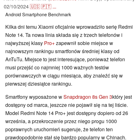
02/10/2024
🇺🇸
🇵🇹
...
Android
Smartphone
Benchmark
Kilka dni temu Xiaomi oficjalnie wprowadziło serię Redmi
Note 14. Ta nowa linia składa się z trzech telefonów i
najwyższej klasy
Pro+
zapewnił sobie miejsce w
najnowszym rankingu smartfonów średniej klasy od
AnTuTu. Miejsce to jest interesujące, ponieważ telefon
musi przejść co najmniej 1000 ważnych testów
porównawczych w ciągu miesiąca, aby znaleźć się w
pierwszej dziesiątce rankingu.
Smartfony wyposażone w
Snapdragon 8s Gen 3
który jest
dostępny od marca, jeszcze nie pojawił się na tej liście.
Model Redmi Note 14 Pro+ jest dostępny dopiero od 26
września, a przekroczenie przez niego progu 1000
poprawnych uruchomień sugeruje, że telefon ten
prawdopodobnie stał się bardzo popularny w Chinach.