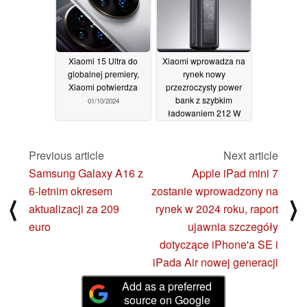
Xiaomi 15 Ultra do
Xiaomi wprowadza na
globalnej premiery,
rynek nowy
Xiaomi potwierdza
przezroczysty power
bank z szybkim
01/10/2024
ładowaniem 212 W
28/09/2024
Previous article
Next article
Samsung Galaxy A16 z
Apple iPad mini 7
6-letnim okresem
zostanie wprowadzony na
⟨
⟩
aktualizacji za 209
rynek w 2024 roku, raport
euro
ujawnia szczegóły
dotyczące iPhone'a SE i
iPada Air nowej generacji
Add as a preferred
source on Google