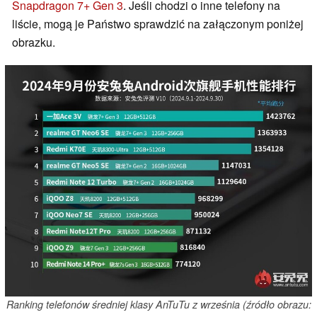
Snapdragon 7+ Gen 3
. Jeśli chodzi o inne telefony na
liście, mogą je Państwo sprawdzić na załączonym poniżej
obrazku.
Ranking telefonów średniej klasy AnTuTu z września (źródło obrazu: