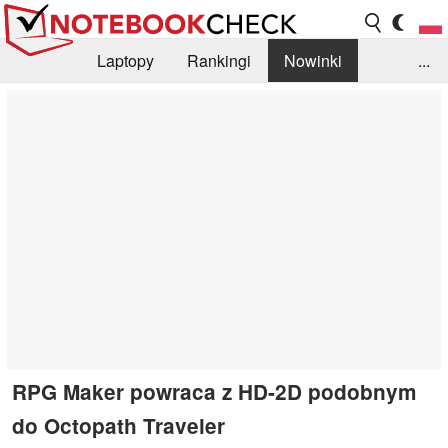
Laptopy
Rankingi
Nowinki
...
Biblioteka
Info
Szukajka recenzji
RPG Maker powraca z HD-2D podobnym
do Octopath Traveler