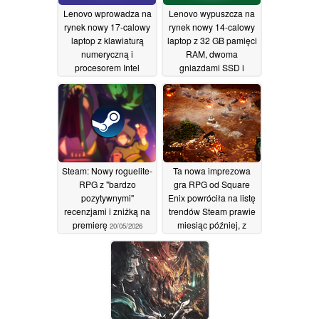
Lenovo wprowadza na
Lenovo wypuszcza na
rynek nowy 17-calowy
rynek nowy 14-calowy
laptop z klawiaturą
laptop z 32 GB pamięci
numeryczną i
RAM, dwoma
procesorem Intel
gniazdami SSD i
Wildcat Lake
procesorem Intel
22/05/2026
Panther Lake
22/05/2026
Steam: Nowy roguelite-
Ta nowa imprezowa
RPG z "bardzo
gra RPG od Square
pozytywnymi"
Enix powróciła na listę
recenzjami i zniżką na
trendów Steam prawie
premierę
miesiąc później, z
20/05/2026
ponad 2300
recenzjami
06/01/2026