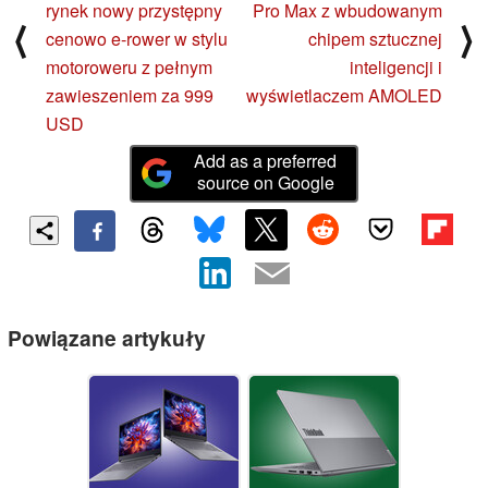
rynek nowy przystępny
Pro Max z wbudowanym
⟨
⟩
cenowo e-rower w stylu
chipem sztucznej
motoroweru z pełnym
inteligencji i
zawieszeniem za 999
wyświetlaczem AMOLED
USD
Add as a preferred
source on Google
Powiązane artykuły