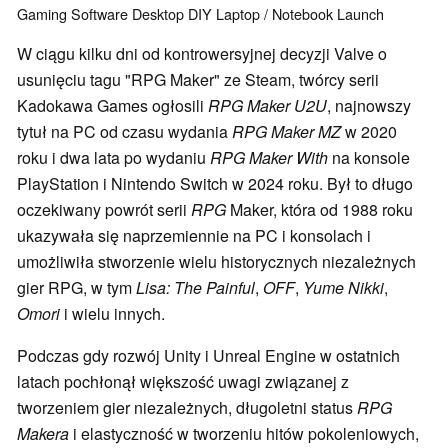
Gaming
Software
Desktop
DIY
Laptop / Notebook
Launch
W ciągu kilku dni od kontrowersyjnej decyzji Valve o
usunięciu tagu "RPG Maker" ze Steam, twórcy serii
Kadokawa Games ogłosili
RPG Maker U2U
, najnowszy
tytuł na PC od czasu wydania
RPG Maker MZ
w 2020
roku i dwa lata po wydaniu
RPG Maker With
na konsole
PlayStation i Nintendo Switch w 2024 roku. Był to długo
oczekiwany powrót serii
RPG
Maker, która od 1988 roku
ukazywała się naprzemiennie na PC i konsolach i
umożliwiła stworzenie wielu historycznych niezależnych
gier RPG, w tym
Lisa: The Painful
,
OFF
,
Yume Nikki
,
Omori
i wielu innych.
Podczas gdy rozwój Unity i Unreal Engine w ostatnich
latach pochłonął większość uwagi związanej z
tworzeniem gier niezależnych, długoletni status
RPG
Makera
i elastyczność w tworzeniu hitów pokoleniowych,