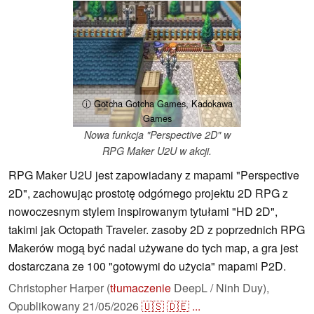
ⓘ Gotcha Gotcha Games, Kadokawa
Games
Nowa funkcja "Perspective 2D" w
RPG Maker U2U w akcji.
RPG Maker U2U jest zapowiadany z mapami "Perspective
2D", zachowując prostotę odgórnego projektu 2D RPG z
nowoczesnym stylem inspirowanym tytułami "HD 2D",
takimi jak Octopath Traveler. zasoby 2D z poprzednich RPG
Makerów mogą być nadal używane do tych map, a gra jest
dostarczana ze 100 "gotowymi do użycia" mapami P2D.
Christopher Harper (
tłumaczenie
DeepL / Ninh Duy),
Opublikowany
21/05/2026
🇺🇸
🇩🇪
...