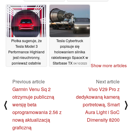
przejechaniu zaledwie
ogłoszeniu
10 000 mil
konkurencyjnej sieci
06/10/2023
ładowania zaledwie
kilka miesięcy
wcześniej
06/10/2023
Plotka sugeruje, że
Tesla Cybertruck
Tesla Model 3
popisuje się
Performance Highland
holowaniem silnika
jest nieuchronny,
rakietowego SpaceX w
ponieważ ostatnie
Starbase TX
04/10/2023
Show more articles
zamówienia przed
odświeżeniem
otrzymują okna
Previous article
Next article
dostawy na połowę
Garmin Venu Sq 2
Vivo V29 Pro z
2024 r
06/10/2023
otrzymuje publiczną
dedykowaną kamerą
⟨
⟩
wersję beta
portretową, Smart
oprogramowania 2.56 z
Aura Light i SoC
nową aktualizacją
Dimensity 8200
graficzną