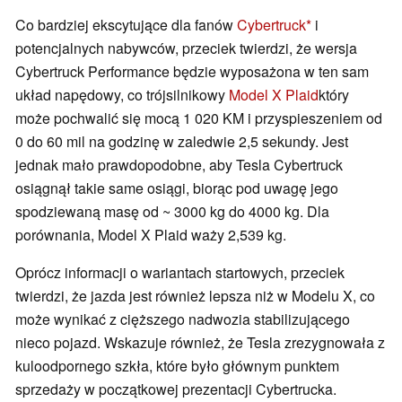
Co bardziej ekscytujące dla fanów
Cybertruck
i
potencjalnych nabywców, przeciek twierdzi, że wersja
Cybertruck Performance będzie wyposażona w ten sam
układ napędowy, co trójsilnikowy
Model X Plaid
który
może pochwalić się mocą 1 020 KM i przyspieszeniem od
0 do 60 mil na godzinę w zaledwie 2,5 sekundy. Jest
jednak mało prawdopodobne, aby Tesla Cybertruck
osiągnął takie same osiągi, biorąc pod uwagę jego
spodziewaną masę od ~ 3000 kg do 4000 kg. Dla
porównania, Model X Plaid waży 2,539 kg.
Oprócz informacji o wariantach startowych, przeciek
twierdzi, że jazda jest również lepsza niż w Modelu X, co
może wynikać z cięższego nadwozia stabilizującego
nieco pojazd. Wskazuje również, że Tesla zrezygnowała z
kuloodpornego szkła, które było głównym punktem
sprzedaży w początkowej prezentacji Cybertrucka.