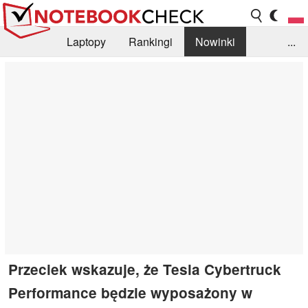
Laptopy
Rankingi
Nowinki
...
Biblioteka
Info
Szukajka recenzji
Przeciek wskazuje, że Tesla Cybertruck
Performance będzie wyposażony w