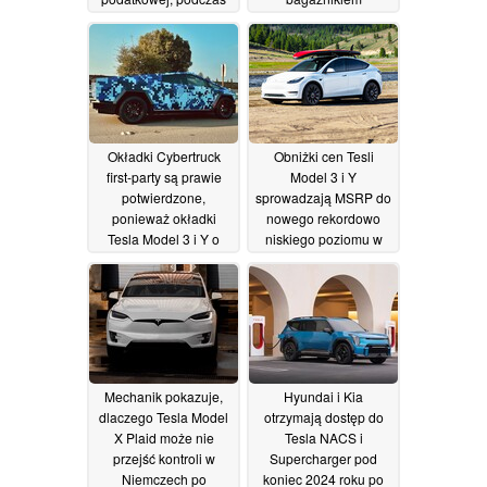
gdy Skarb Państwa
dachowym i sporym
zdecyduje się zapłacić
bagażnikiem obok
nabywcom pojazdów
pozornie ciasnego
elektrycznych z góry
wnętrza
12/10/2023
13/10/2023
Okładki Cybertruck
Obniżki cen Tesli
first-party są prawie
Model 3 i Y
potwierdzone,
sprowadzają MSRP do
ponieważ okładki
nowego rekordowo
Tesla Model 3 i Y o
niskiego poziomu w
wartości 8 000 USD
obliczu ostrej
pojawiają się w sklepie
konkurencji
07/10/2023
Tesla
11/10/2023
Mechanik pokazuje,
Hyundai i Kia
dlaczego Tesla Model
otrzymają dostęp do
X Plaid może nie
Tesla NACS i
przejść kontroli w
Supercharger pod
Niemczech po
koniec 2024 roku po