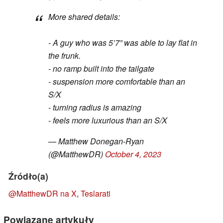
More shared details:
- A guy who was 5’7” was able to lay flat in
the frunk.
- no ramp built into the tailgate
- suspension more comfortable than an
S/X
- turning radius is amazing
- feels more luxurious than an S/X
— Matthew Donegan-Ryan
(@MatthewDR)
October 4, 2023
Źródło(a)
@MatthewDR na X
,
Teslarati
Powiązane artykuły