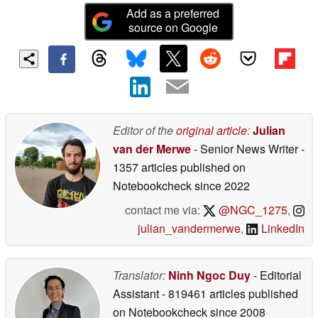
Add as a preferred
source on Google
Editor of the
original article
:
Julian
van der Merwe
- Senior News Writer
-
1357 articles published on
Notebookcheck
since 2022
contact me via:
@NGC_1275
,
julian_vandermerwe
,
LinkedIn
Translator:
Ninh Ngoc Duy
- Editorial
Assistant
- 819461 articles published
on Notebookcheck
since 2008