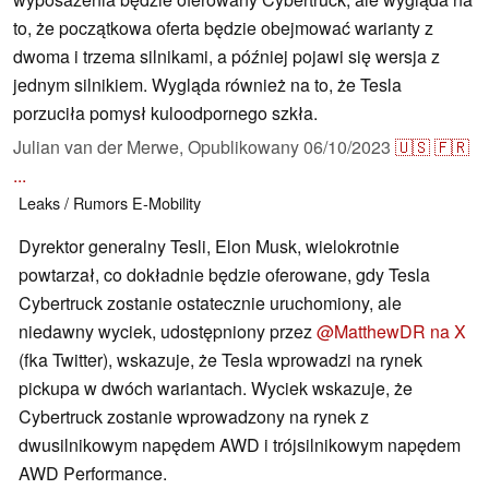
to, że początkowa oferta będzie obejmować warianty z
dwoma i trzema silnikami, a później pojawi się wersja z
jednym silnikiem. Wygląda również na to, że Tesla
porzuciła pomysł kuloodpornego szkła.
Julian van der Merwe,
Opublikowany
06/10/2023
🇺🇸
🇫🇷
...
Leaks / Rumors
E-Mobility
Dyrektor generalny Tesli, Elon Musk, wielokrotnie
powtarzał, co dokładnie będzie oferowane, gdy Tesla
Cybertruck zostanie ostatecznie uruchomiony, ale
niedawny wyciek, udostępniony przez
@MatthewDR na X
(fka Twitter), wskazuje, że Tesla wprowadzi na rynek
pickupa w dwóch wariantach. Wyciek wskazuje, że
Cybertruck zostanie wprowadzony na rynek z
dwusilnikowym napędem AWD i trójsilnikowym napędem
AWD Performance.