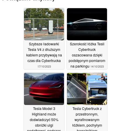
Szybsze ładowarki
Szerokość łóżka Tesli
Tesla V4 z dłuższym
Cybertruck
kablem przybywają na
oszacowana dzięki
czas dla Cybertrucka
podstępnym pomiarom
na parkingu
17/10/2023
14/10/2023
Tesla Model 3
Tesla Cybertruck z
Highland może
przestronnym,
doświadczyć 50%
wyrafinowanym
obniżki ulgi
łóżkiem, pochyłym
podatkowej, podczas
bagażnikiem