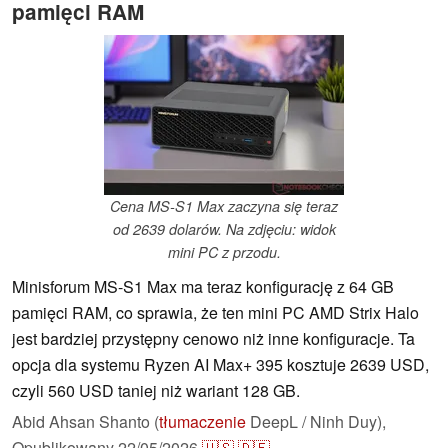
pamięci RAM
Cena MS-S1 Max zaczyna się teraz
od 2639 dolarów. Na zdjęciu: widok
mini PC z przodu.
Minisforum MS-S1 Max ma teraz konfigurację z 64 GB
pamięci RAM, co sprawia, że ten mini PC AMD Strix Halo
jest bardziej przystępny cenowo niż inne konfiguracje. Ta
opcja dla systemu Ryzen AI Max+ 395 kosztuje 2639 USD,
czyli 560 USD taniej niż wariant 128 GB.
Abid Ahsan Shanto (
tłumaczenie
DeepL / Ninh Duy),
Opublikowany
22/05/2026
🇺🇸
🇩🇪
...