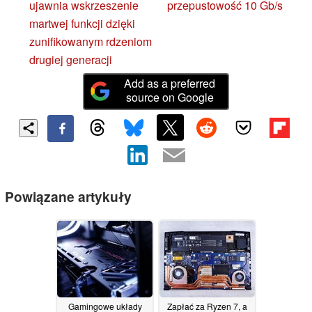
ujawnia wskrzeszenie
przepustowość 10 Gb/s
martwej funkcji dzięki
zunifikowanym rdzeniom
drugiej generacji
Add as a preferred
source on Google
Powiązane artykuły
Gamingowe układy
Zapłać za Ryzen 7, a