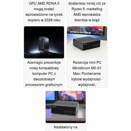
GPU AMD RDNA 5
dostaniesz mniej niż za
mogą zostać
Ryzen 5: marketing
wprowadzone na rynek
AMD wprowadza
dopiero w 2028 roku
klientów w błąd
09/06/2026
28/05/2026
Acemagic prezentuje
Recenzja mini PC
nowy kompaktowy
Minisforum MS-S1
komputer PC z
Max: Porównanie
dwuslotowym
trybów wydajności -
procesorem graficznym
wydajność,
i obsługą procesorów
zrównoważony i cichy
do komputerów
28/09/2025
stacjonarnych
24/05/2026
Nastawiony na