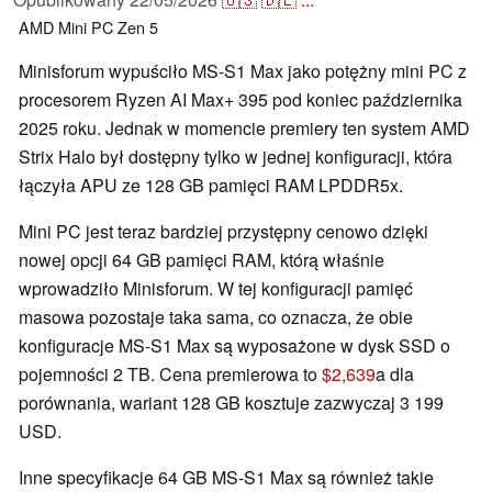
AMD
Mini PC
Zen 5
Minisforum wypuściło MS-S1 Max jako potężny mini PC z
procesorem Ryzen AI Max+ 395 pod koniec października
2025 roku. Jednak w momencie premiery ten system AMD
Strix Halo był dostępny tylko w jednej konfiguracji, która
łączyła APU ze 128 GB pamięci RAM LPDDR5x.
Mini PC jest teraz bardziej przystępny cenowo dzięki
nowej opcji 64 GB pamięci RAM, którą właśnie
wprowadziło Minisforum. W tej konfiguracji pamięć
masowa pozostaje taka sama, co oznacza, że obie
konfiguracje MS-S1 Max są wyposażone w dysk SSD o
pojemności 2 TB. Cena premierowa to
$2,639
a dla
porównania, wariant 128 GB kosztuje zazwyczaj 3 199
USD.
Inne specyfikacje 64 GB MS-S1 Max są również takie