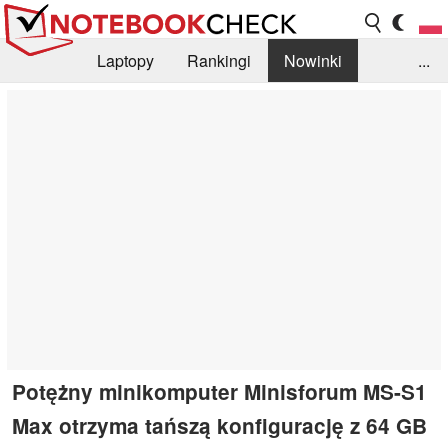
Laptopy
Rankingi
Nowinki
...
Biblioteka
Info
Szukajka recenzji
Potężny minikomputer Minisforum MS-S1
Max otrzyma tańszą konfigurację z 64 GB