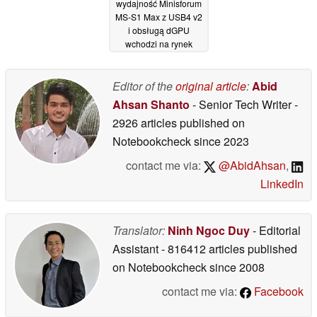
wydajność Minisforum
MS-S1 Max z USB4 v2
i obsługą dGPU
wchodzi na rynek
globalny
26/09/2025
Editor of the
original article
:
Abid
Ahsan Shanto
- Senior Tech Writer
-
2926 articles published on
Notebookcheck
since 2023
contact me via:
@AbidAhsan
,
LinkedIn
Translator:
Ninh Ngoc Duy
- Editorial
Assistant
- 816412 articles published
on Notebookcheck
since 2008
contact me via:
Facebook