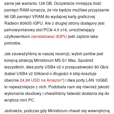
same jak wariantu 128 GB. Oczywiście mniejsza ilość
pamięci RAM oznacza, że nie będzie możliwe przypisanie
96 GB pamięci VRAM do wydajnej karty graficznej
Radeon 8060S iGPU. Ale z drugiej strony dostępny jest
pełnowymiarowy slot PCIe 4.0 x16, umożliwiający
użytkownikom
zainstalować dGPU
jeśli zajdzie taka
potrzeba.
Jak zauważyliśmy w naszej recenzji, wybór portów jest
kolejną atrakcją Minisforum MS-S1 Max. Spośród
wszystkich, dwa porty USB4 v2 o przepustowości 80 Gb/s
(kabel USB4 v2 Silkland o długości 4 stóp kosztuje
obecnie
24,99 USD na Amazon
) i dwa porty LAN 10GbE
to najważniejsze z nich. Podobała nam się również jakość
wykonania obudowy i chwaliliśmy łatwość dostania się do
wnętrza mini PC.
Jednakże, podczas gdy Minisforum chwali się wewnętrzną