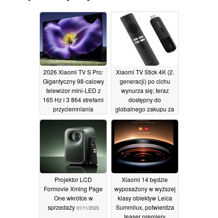
2026 Xiaomi TV S Pro:
Xiaomi TV Stick 4K (2.
Gigantyczny 98-calowy
generacji) po cichu
telewizor mini-LED z
wynurza się; teraz
165 Hz i 3 864 strefami
dostępny do
przyciemniania
globalnego zakupu za
wchodzi na rynek
pośrednictwem importu
w cenie ~ 45 USD
24/10/2025
29/06/2025
Projektor LCD
Xiaomi 14 będzie
Formovie Xming Page
wyposażony w wyższej
One wkrótce w
klasy obiektyw Leica
sprzedaży
Summilux, potwierdza
01/11/2023
teaser premiery