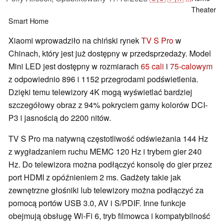
Theater
Smart Home
Xiaomi wprowadziło na chiński rynek
TV S Pro
w
Chinach, który jest już dostępny w przedsprzedaży. Model
Mini LED jest dostępny w rozmiarach
65 cali
i
75-calowym
z odpowiednio 896 i 1152 przegrodami podświetlenia.
Dzięki temu telewizory 4K mogą wyświetlać bardziej
szczegółowy obraz z 94% pokryciem gamy kolorów DCI-
P3 i jasnością do 2200 nitów.
TV S Pro ma natywną częstotliwość odświeżania 144 Hz
z wygładzaniem ruchu MEMC 120 Hz i trybem gier 240
Hz. Do telewizora można podłączyć konsolę do gier przez
port HDMI z opóźnieniem 2 ms. Gadżety takie jak
zewnętrzne głośniki lub telewizory można podłączyć za
pomocą portów USB 3.0, AV i S/PDIF. Inne funkcje
obejmują obsługę Wi-Fi 6, tryb filmowca i kompatybilność