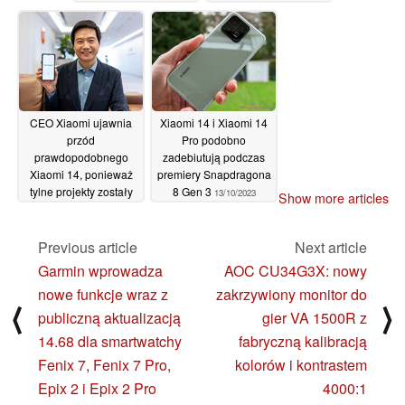
zadebiutuje wraz z
serią Xiaomi 14 i
ostatecznie zastąpi
MIUI
18/10/2023
CEO Xiaomi ujawnia
Xiaomi 14 i Xiaomi 14
przód
Pro podobno
prawdopodobnego
zadebiutują podczas
Xiaomi 14, ponieważ
premiery Snapdragona
tylne projekty zostały
8 Gen 3
13/10/2023
Show more articles
ujawnione w
szczelnych obudowach
Previous article
Next article
18/10/2023
Garmin wprowadza
AOC CU34G3X: nowy
nowe funkcje wraz z
zakrzywiony monitor do
⟨
⟩
publiczną aktualizacją
gier VA 1500R z
14.68 dla smartwatchy
fabryczną kalibracją
Fenix 7, Fenix 7 Pro,
kolorów i kontrastem
Epix 2 i Epix 2 Pro
4000:1