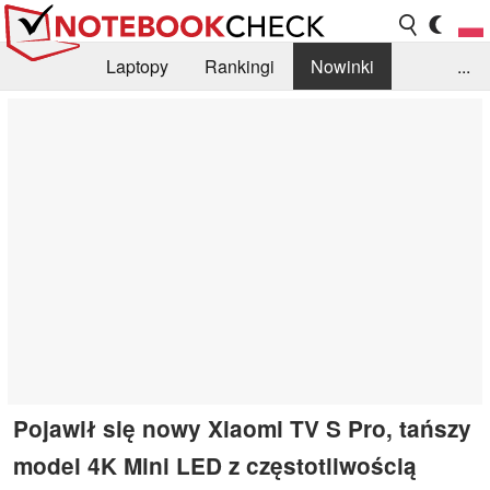
Laptopy
Rankingi
Nowinki
...
Biblioteka
Info
Szukajka recenzji
Pojawił się nowy Xiaomi TV S Pro, tańszy
model 4K Mini LED z częstotliwością