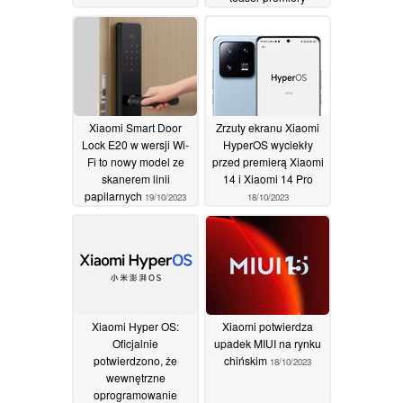
19/10/2023
Xiaomi Smart Door
Zrzuty ekranu Xiaomi
Lock E20 w wersji Wi-
HyperOS wyciekły
Fi to nowy model ze
przed premierą Xiaomi
skanerem linii
14 i Xiaomi 14 Pro
papilarnych
19/10/2023
18/10/2023
Xiaomi Hyper OS:
Xiaomi potwierdza
Oficjalnie
upadek MIUI na rynku
potwierdzono, że
chińskim
18/10/2023
wewnętrzne
oprogramowanie