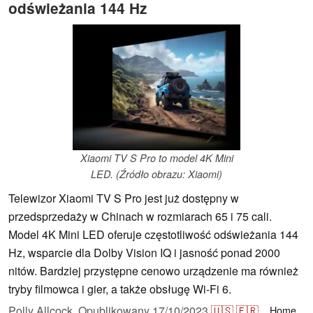
odświeżania 144 Hz
Xiaomi TV S Pro to model 4K Mini
LED. (Źródło obrazu: Xiaomi)
Telewizor Xiaomi TV S Pro jest już dostępny w
przedsprzedaży w Chinach w rozmiarach 65 i 75 cali.
Model 4K Mini LED oferuje częstotliwość odświeżania 144
Hz, wsparcie dla Dolby Vision IQ i jasność ponad 2000
nitów. Bardziej przystępne cenowo urządzenie ma również
tryby filmowca i gier, a także obsługę Wi-Fi 6.
Polly Allcock,
Opublikowany
17/10/2023
🇺🇸
🇫🇷
...
Home