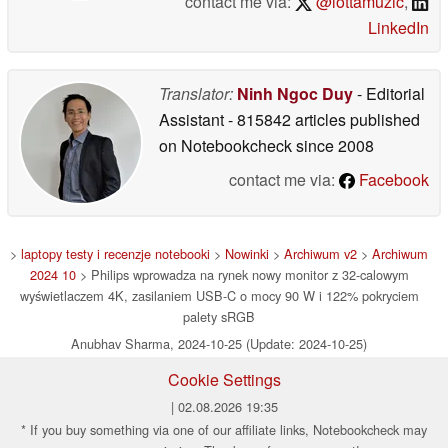
contact me via:
@lottamuzic
,
LinkedIn
Translator:
Ninh Ngoc Duy
- Editorial
Assistant
- 815842 articles published
on Notebookcheck
since 2008
contact me via:
Facebook
>
laptopy testy i recenzje notebooki
>
Nowinki
>
Archiwum v2
>
Archiwum
2024 10
> Philips wprowadza na rynek nowy monitor z 32-calowym
wyświetlaczem 4K, zasilaniem USB-C o mocy 90 W i 122% pokryciem
palety sRGB
Anubhav Sharma, 2024-10-25 (Update: 2024-10-25)
Cookie Settings
| 02.08.2026 19:35
* If you buy something via one of our affiliate links, Notebookcheck may