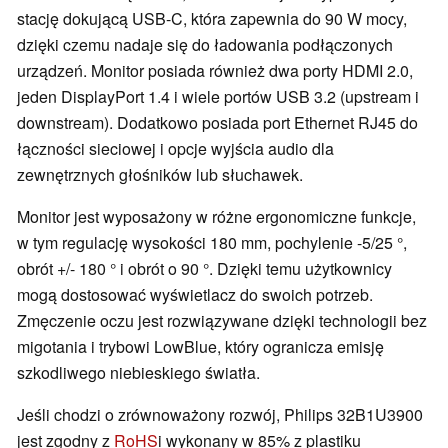
stację dokującą USB-C, która zapewnia do 90 W mocy,
dzięki czemu nadaje się do ładowania podłączonych
urządzeń. Monitor posiada również dwa porty HDMI 2.0,
jeden DisplayPort 1.4 i wiele portów USB 3.2 (upstream i
downstream). Dodatkowo posiada port Ethernet RJ45 do
łączności sieciowej i opcje wyjścia audio dla
zewnętrznych głośników lub słuchawek.
Monitor jest wyposażony w różne ergonomiczne funkcje,
w tym regulację wysokości 180 mm, pochylenie -5/25 °,
obrót +/- 180 ° i obrót o 90 °. Dzięki temu użytkownicy
mogą dostosować wyświetlacz do swoich potrzeb.
Zmęczenie oczu jest rozwiązywane dzięki technologii bez
migotania i trybowi LowBlue, który ogranicza emisję
szkodliwego niebieskiego światła.
Jeśli chodzi o zrównoważony rozwój, Philips 32B1U3900
jest zgodny z
RoHS
i wykonany w 85% z plastiku