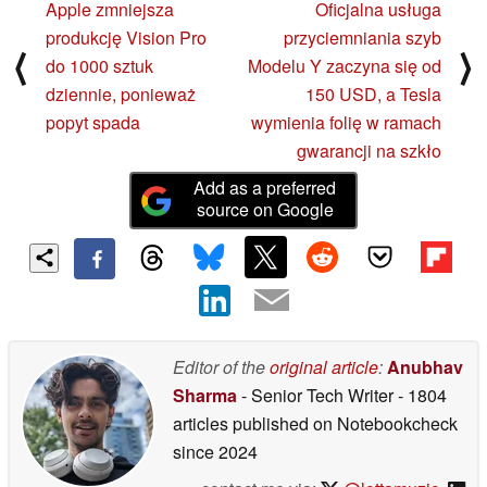
Apple zmniejsza
Oficjalna usługa
produkcję Vision Pro
przyciemniania szyb
⟨
⟩
do 1000 sztuk
Modelu Y zaczyna się od
dziennie, ponieważ
150 USD, a Tesla
popyt spada
wymienia folię w ramach
gwarancji na szkło
Add as a preferred
source on Google
Editor of the
original article
:
Anubhav
Sharma
- Senior Tech Writer
- 1804
articles published on Notebookcheck
since 2024