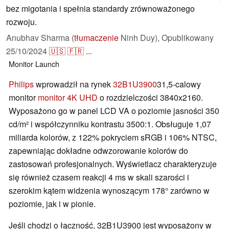
bez migotania i spełnia standardy zrównoważonego
rozwoju.
Anubhav Sharma (
tłumaczenie
Ninh Duy),
Opublikowany
25/10/2024
🇺🇸
🇫🇷
...
Monitor
Launch
Philips
wprowadził na rynek
32B1U3900
31,5-calowy
monitor
monitor 4K UHD
o rozdzielczości 3840x2160.
Wyposażono go w panel LCD VA o poziomie jasności 350
cd/m² i współczynniku kontrastu 3500:1. Obsługuje 1,07
miliarda kolorów, z 122% pokryciem sRGB i 106% NTSC,
zapewniając dokładne odwzorowanie kolorów do
zastosowań profesjonalnych. Wyświetlacz charakteryzuje
się również czasem reakcji 4 ms w skali szarości i
szerokim kątem widzenia wynoszącym 178° zarówno w
poziomie, jak i w pionie.
Jeśli chodzi o łączność, 32B1U3900 jest wyposażony w