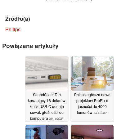
Źródło(a)
Philips
Powiązane artykuły
SoundSlide: Ten
Philips ogłasza nowe
kosztujący 18 dolarów
projektory ProPix o
klucz USB-C dodaje
jasności do 4000
suwak głośności do
lumenów
13/11/2024
komputera
24/11/2024