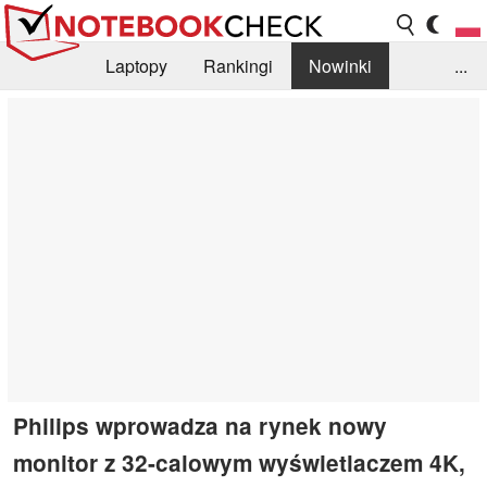
Laptopy
Rankingi
Nowinki
...
Biblioteka
Info
Szukajka recenzji
Philips wprowadza na rynek nowy
monitor z 32-calowym wyświetlaczem 4K,