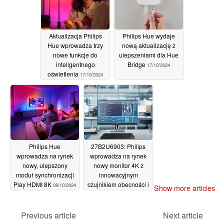
Aktualizacja Philips
Philips Hue wydaje
Hue wprowadza trzy
nową aktualizację z
nowe funkcje do
ulepszeniami dla Hue
inteligentnego
Bridge
17/10/2024
oświetlenia
17/10/2024
Philips Hue
27B2U6903: Philips
wprowadza na rynek
wprowadza na rynek
nowy, ulepszony
nowy monitor 4K z
moduł synchronizacji
innowacyjnym
Play HDMI 8K
czujnikiem obecności i
09/10/2024
Show more articles
portami Thunderbolt 4
09/10/2024
Previous article
Next article