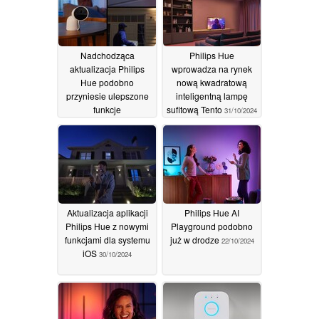
Nadchodząca
Philips Hue
aktualizacja Philips
wprowadza na rynek
Hue podobno
nową kwadratową
przyniesie ulepszone
inteligentną lampę
funkcje
sufitową Tento
31/10/2024
bezpieczeństwa w
domu
31/10/2024
Aktualizacja aplikacji
Philips Hue AI
Philips Hue z nowymi
Playground podobno
funkcjami dla systemu
już w drodze
22/10/2024
iOS
30/10/2024