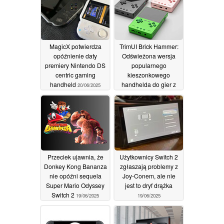
MagicX potwierdza
TrimUI Brick Hammer:
opóźnienie daty
Odświeżona wersja
premiery Nintendo DS
popularnego
centric gaming
kieszonkowego
handheld
handhelda do gier z
20/06/2025
wysokiej jakości
metalowymi
obudowami CNC
19/06/2025
Przeciek ujawnia, że
Użytkownicy Switch 2
Donkey Kong Bananza
zgłaszają problemy z
nie opóźni sequela
Joy-Conem, ale nie
Super Mario Odyssey
jest to dryf drążka
Switch 2
19/06/2025
19/06/2025