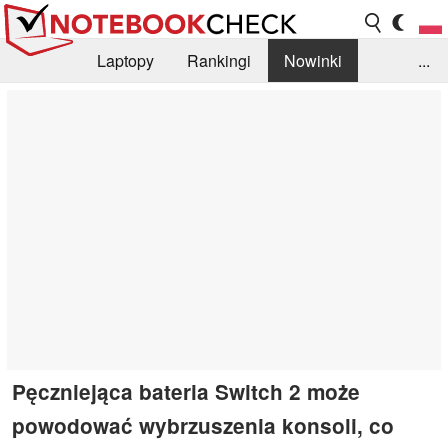
Laptopy
Rankingi
Nowinki
...
Biblioteka
Info
Szukajka recenzji
Pęczniejąca bateria Switch 2 może
powodować wybrzuszenia konsoli, co