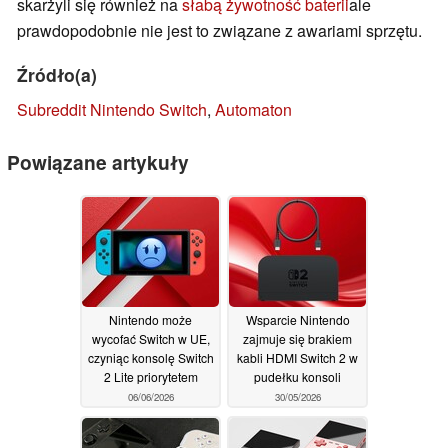
skarżyli się również na
słabą żywotność baterii
ale
prawdopodobnie nie jest to związane z awariami sprzętu.
Źródło(a)
Subreddit Nintendo Switch
,
Automaton
Powiązane artykuły
Nintendo może
Wsparcie Nintendo
wycofać Switch w UE,
zajmuje się brakiem
czyniąc konsolę Switch
kabli HDMI Switch 2 w
2 Lite priorytetem
pudełku konsoli
06/06/2026
30/05/2026