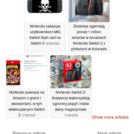
Nintendo zakazuje
Złodzieje zgarniają
użytkownikom MIG
ponad 1 milion
Switch flash cart na
dolarów w konsolach
Switch 2
Nintendo Switch 2 z
18/06/2025
półkolonii w Kolorado
18/06/2025
Nintendo powraca na
Nintendo Switch 2:
Amazon z grami i
Scalperzy wykorzystują
akcesoriami, w tym
ogromny popyt i niskie
ekskluzywnymi Switch
stany magazynowe
2
17/06/2025
17/06/2025
Show more articles
Previous article
Next article