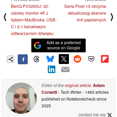
BenQ PV3200U: 32-
Seria Pixel 10 otrzyma
calowy monitor 4K z
aktualizację skanera
⟨
⟩
trybem MacBooka, USB-
linii papilarnych
C i 2.1-kanałowym
odtwarzaniem dźwięku
Add as a preferred
source on Google
Editor of the
original article
:
Adam
Corsetti
- Tech Writer
- 1483 articles
published on Notebookcheck
since
2025
contact me via: