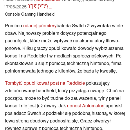
17/06/2025
🇺🇸
🇪🇸
...
Console
Gaming
Handheld
Pomimo
udanej premiery
bateria Switch 2 wywołała wiele
obaw. Najnowszy problem dotyczy potencjalnego
puchnięcia, które może wpływać na akumulatory litowo-
jonowe. Kilku graczy opublikowało dowody wybrzuszenia
konsoli na Reddicie i w mediach społecznościowych. Po
skontaktowaniu się z pomocą techniczną Nintendo, firma
poinformowała jednego z klientów, że bada tę kwestię.
Tombyt3 opublikował post na Reddicie
pokazujący
zdeformowany handheld, który przyciąga uwagę. Choć na
początku może to być trudne do zauważenia, tylny panel
konsoli nie jest już równy. Jak
donosi Automaton
japoński
posiadacz Switch 2 podzielił się podobną historią, w której
lewa strona obudowy podnosiła się. Gracz otworzył
również sprawę z pomocą techniczną Nintendo.