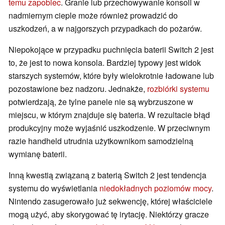
temu zapobiec
. Granie lub przechowywanie konsoli w
nadmiernym cieple może również prowadzić do
uszkodzeń, a w najgorszych przypadkach do pożarów.
Niepokojące w przypadku puchnięcia baterii Switch 2 jest
to, że jest to nowa konsola. Bardziej typowy jest widok
starszych systemów, które były wielokrotnie ładowane lub
pozostawione bez nadzoru. Jednakże,
rozbiórki systemu
potwierdzają, że tylne panele nie są wybrzuszone w
miejscu, w którym znajduje się bateria. W rezultacie błąd
produkcyjny może wyjaśnić uszkodzenie. W przeciwnym
razie handheld utrudnia użytkownikom samodzielną
wymianę baterii.
Inną kwestią związaną z baterią Switch 2 jest tendencja
systemu do wyświetlania
niedokładnych poziomów mocy
.
Nintendo zasugerowało już sekwencję, której właściciele
mogą użyć, aby skorygować tę irytację. Niektórzy gracze