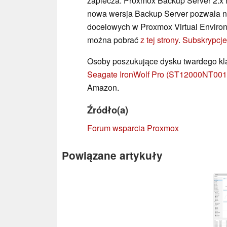
zaplecza. Proxmox Backup Server 2.x m
nowa wersja Backup Server pozwala 
docelowych w Proxmox Virtual Environm
można pobrać
z tej strony
.
Subskrypcje
Osoby poszukujące dysku twardego kl
Seagate IronWolf Pro (ST12000NT001
Amazon.
Źródło(a)
Forum wsparcia Proxmox
Powiązane artykuły