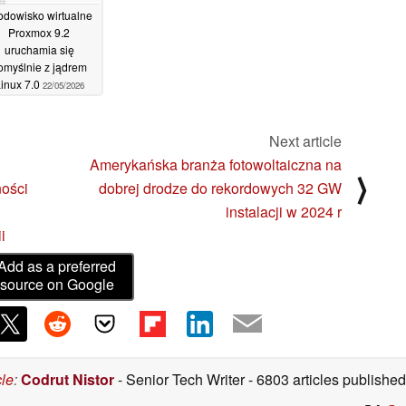
odowisko wirtualne
Proxmox 9.2
uruchamia się
omyślnie z jądrem
inux 7.0
22/05/2026
Next article
Amerykańska branża fotowoltaiczna na
⟩
ości
dobrej drodze do rekordowych 32 GW
instalacji w 2024 r
i
Add as a preferred
source on Google
cle
:
Codrut Nistor
- Senior Tech Writer
- 6803 articles publish