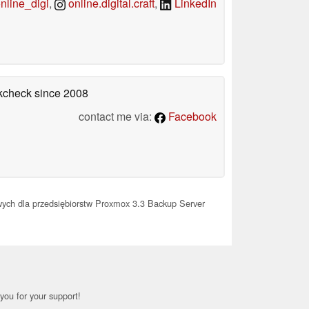
line_digi
,
online.digital.craft
,
LinkedIn
okcheck
since 2008
contact me via:
Facebook
wych dla przedsiębiorstw Proxmox 3.3 Backup Server
you for your support!