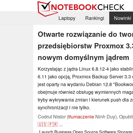
Laptopy
Rankingi
Nowinki
Otwarte rozwiązanie do two
przedsiębiorstw Proxmox 3.
nowym domyślnym jądrem
Korzystając z jądra Linux 6.8.12-4 jako stab
6.11 jako opcją, Proxmox Backup Server 3.3 
jest oparty na wydaniu Debian 12.8 "Bookwor
obejmuje również obsługę wymiennych mag
tryby wykrywania zmian i kierunek push dla 
synchronizacji i nie tylko.
Codrut Nistor (
tłumaczenie
Ninh Duy),
Opubl
🇺🇸
🇫🇷
...
Launch
Business
Open Source
Software
Storage