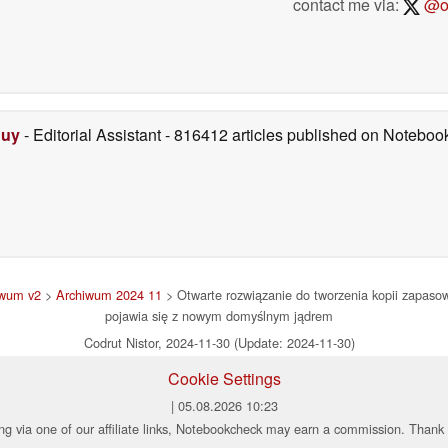
contact me via:
@on
Duy
- Editorial Assistant
- 816412 articles published on Notebo
iwum v2
>
Archiwum 2024 11
> Otwarte rozwiązanie do tworzenia kopii zapaso
pojawia się z nowym domyślnym jądrem
Codrut Nistor, 2024-11-30 (Update: 2024-11-30)
Cookie Settings
| 05.08.2026 10:23
ng via one of our affiliate links, Notebookcheck may earn a commission. Thank 