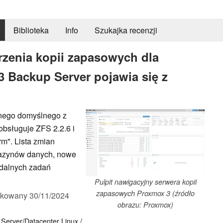
Biblioteka
Info
Szukajka recenzji
rzenia kopii zapasowych dla
3 Backup Server pojawia się z
ilnego domyślnego z
obsługuje ZFS 2.2.6 i
m". Lista zmian
azynów danych, nowe
zdalnych zadań
Pulpit nawigacyjny serwera kopii
zapasowych Proxmox 3 (źródło
ikowany
30/11/2024
obrazu: Proxmox)
Server/Datacenter
Linux /