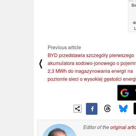
Śr
d
L
Previous article
BYD przedstawia szczegóły pierwszego
⟨
akumulatora sodowo-jonowego o pojemn
2,3 MWh do magazynowania energii na
poziomie sieci o wysokiej gęstości energi
Editor of the
original arti