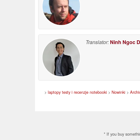
Translator:
Ninh Ngoc 
>
laptopy testy i recenzje notebooki
>
Nowinki
>
Arch
* If you buy somethi