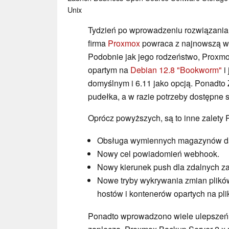
Unix
Tydzień po wprowadzeniu rozwiązania o
firma
Proxmox
powraca z najnowszą we
Podobnie jak jego rodzeństwo, Proxmo
opartym na
Debian 12.8 "Bookworm"
i
domyślnym i 6.11 jako opcją. Ponadto 
pudełka, a w razie potrzeby dostępne są
Oprócz powyższych, są to inne zalety
Obsługa wymiennych magazynów d
Nowy cel powiadomień webhook.
Nowy kierunek push dla zdalnych za
Nowe tryby wykrywania zmian plików
hostów i kontenerów opartych na pli
Ponadto wprowadzono wiele ulepszeń d