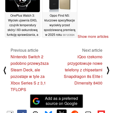
OnePlus Watch 3:
Oppo Find N5:
Wyciek ujawnia EKG,
kluczowe specyfikacje
czujnik temperatury
wyciekły przed
skóry i 60-sekundową
spodziewaną premierą
funkcję sprawdzania, a
w 2025 roku
30/12/2024
Show more articles
także OnePlus Watch 3
Pro i Oppo Watch X2
Previous article
Next article
01/01/2025
Nintendo Switch 2
iQoo rzekomo
podobno przewyższa
przygotowuje nowe
⟨
⟩
Steam Deck, ale
telefony z chipsetami
pozostaje w tyle za
Snapdragon 8s Elite i
Xbox Series S z 3,1
Dimensity 8400
TFLOPS
Add as a preferred
source on Google