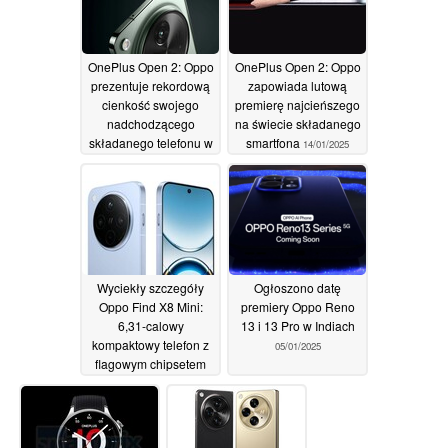
OnePlus Open 2: Oppo
OnePlus Open 2: Oppo
prezentuje rekordową
zapowiada lutową
cienkość swojego
premierę najcieńszego
nadchodzącego
na świecie składanego
składanego telefonu w
smartfona
14/01/2025
nowym filmie
15/01/2025
Wyciekły szczegóły
Ogłoszono datę
Oppo Find X8 Mini:
premiery Oppo Reno
6,31-calowy
13 i 13 Pro w Indiach
kompaktowy telefon z
05/01/2025
flagowym chipsetem
05/01/2025