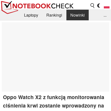
Laptopy
Rankingi
Nowinki
...
Biblioteka
Info
Szukajka recenzji
Oppo Watch X2 z funkcją monitorowania
ciśnienia krwi zostanie wprowadzony na