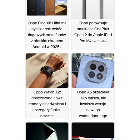
Oppo Find X8 Ultra ma
Oppo porównuje
być liderem wśród
smukłość OnePlus
flagowych smartfonów
Open 2 do Apple iPad
z płaskim ekranem
Pro M4
24/01/2025
Android w 2025 r
26/01/2025
Oppo Watch X2:
Oppo A5 przecieka
dostrzeżono nowe
jako tańsza, ale
rendery smartwatcha i
trwalsza wersja
szczegóły funkcji
nowego
wodoodpornego
22/01/2025
smartfona
16/01/2025