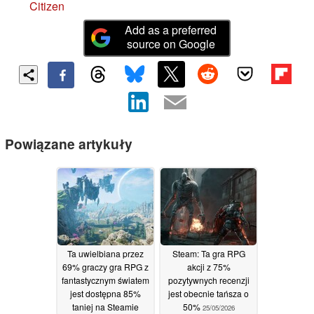
Citizen
Add as a preferred
source on Google
Powiązane artykuły
Ta uwielbiana przez
Steam: Ta gra RPG
69% graczy gra RPG z
akcji z 75%
fantastycznym światem
pozytywnych recenzji
jest dostępna 85%
jest obecnie tańsza o
taniej na Steamie
50%
25/05/2026