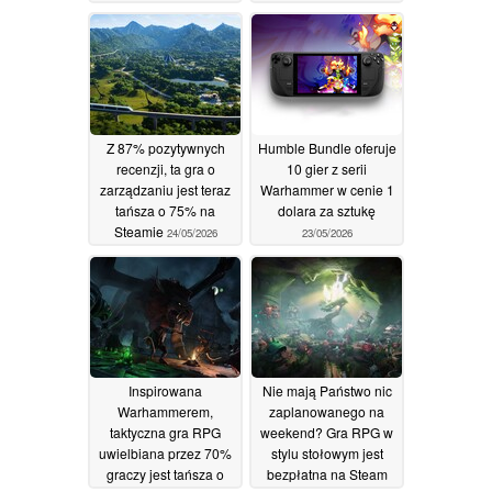
26/05/2026
Z 87% pozytywnych
Humble Bundle oferuje
recenzji, ta gra o
10 gier z serii
zarządzaniu jest teraz
Warhammer w cenie 1
tańsza o 75% na
dolara za sztukę
Steamie
24/05/2026
23/05/2026
Inspirowana
Nie mają Państwo nic
Warhammerem,
zaplanowanego na
taktyczna gra RPG
weekend? Gra RPG w
uwielbiana przez 70%
stylu stołowym jest
graczy jest tańsza o
bezpłatna na Steam