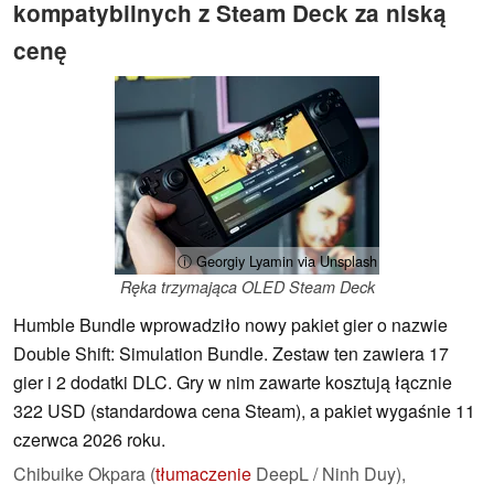
kompatybilnych z Steam Deck za niską
cenę
ⓘ Georgiy Lyamin via Unsplash
Ręka trzymająca OLED Steam Deck
Humble Bundle wprowadziło nowy pakiet gier o nazwie
Double Shift: Simulation Bundle. Zestaw ten zawiera 17
gier i 2 dodatki DLC. Gry w nim zawarte kosztują łącznie
322 USD (standardowa cena Steam), a pakiet wygaśnie 11
czerwca 2026 roku.
Chibuike Okpara (
tłumaczenie
DeepL / Ninh Duy),