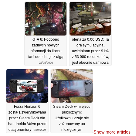
90% na Steam
przez ograniczony
czas
23/05/2026
22/05/2026
GTA 6: Podobno
oferta za 0,00 USD: Ta
żadnych nowych
gra symulacyjna,
informacji do lipca -
uwielbiana przez 91%
fani odetchnęli z ulgą
z 53 000 recenzentów,
jest obecnie darmowa
22/05/2026
na Steamie
22/05/2026
Forza Horizon 6
Steam Deck w miejscu
została zweryfikowana
publicznym:
przez Steam Deck dla
Użytkownik czuje się
handhelda Valve przed
zażenowany po
datą premiery
niezręcznym
13/05/2026
Show more articles
momencie w pociągu