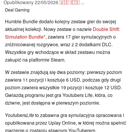
Opublikowany
22/05/2026
🇺🇸
🇪🇸
...
Deal
Gaming
Humble Bundle dodało kolejny zestaw gier do swojej
aktualnej kolekcji. Nowy zestaw o nazwie
Double Shift:
Simulation Bundle
, zawiera 17 gier symulacyjnych o
zróżnicowanej rozgrywce, wraz z 2 dodatkami DLC.
Wszystkie gry wchodzące w skład zestawu można
zakupić na platformie Steam.
W zestawie znajdują się dwa poziomy: pierwszy poziom
zawiera 11 pozycji i kosztuje 6 USD, podczas gdy drugi
poziom zawiera wszystkie 19 pozycji i kosztuje 12 USD.
Gwiazdą programu jest gra Youtubers Life, która, co
dziwne, jest dostępna w pierwszym poziomie.
Youtubers
Life
to zabawna gra symulacyjna opracowana i
opublikowana przez Uplay Online, w której można spełnić
marzenie o zostaniu sławnym YouTuberem.