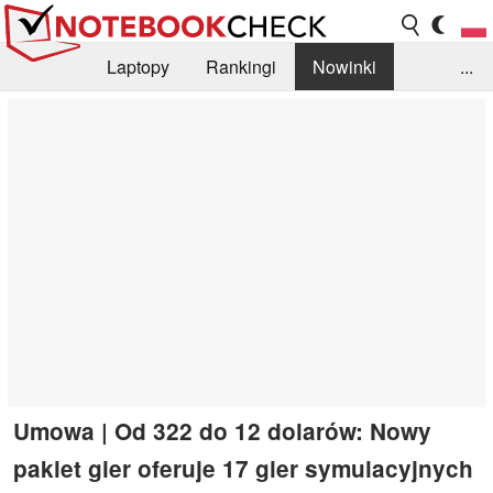
Laptopy
Rankingi
Nowinki
...
Biblioteka
Info
Szukajka recenzji
Umowa | Od 322 do 12 dolarów: Nowy
pakiet gier oferuje 17 gier symulacyjnych