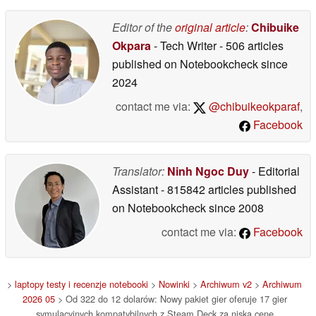
05/05/2026
Editor of the
original article
:
Chibuike
Okpara
- Tech Writer
- 506 articles
published on Notebookcheck
since
2024
contact me via:
@chibuikeokparaf
,
Facebook
Translator:
Ninh Ngoc Duy
- Editorial
Assistant
- 815842 articles published
on Notebookcheck
since 2008
contact me via:
Facebook
>
laptopy testy i recenzje notebooki
>
Nowinki
>
Archiwum v2
>
Archiwum
2026 05
> Od 322 do 12 dolarów: Nowy pakiet gier oferuje 17 gier
symulacyjnych kompatybilnych z Steam Deck za niską cenę