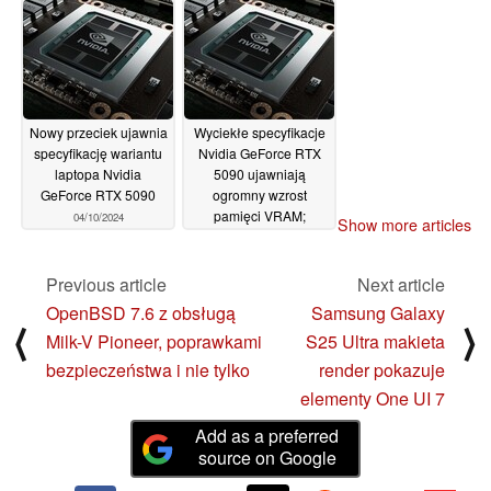
premiery RTX 50
10/10/2024
06/10/2024
Nowy przeciek ujawnia
Wyciekłe specyfikacje
specyfikację wariantu
Nvidia GeForce RTX
laptopa Nvidia
5090 ujawniają
GeForce RTX 5090
ogromny wzrost
pamięci VRAM;
04/10/2024
Show more articles
GeForce RTX 5080
nadal ograniczony do
16 GB
Previous article
Next article
27/09/2024
OpenBSD 7.6 z obsługą
Samsung Galaxy
⟨
⟩
Milk-V Pioneer, poprawkami
S25 Ultra makieta
bezpieczeństwa i nie tylko
render pokazuje
elementy One UI 7
Add as a preferred
source on Google