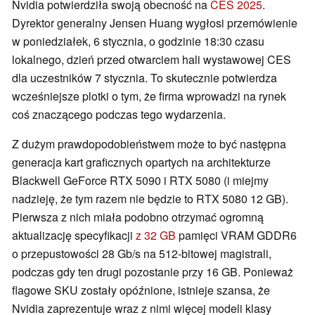
Nvidia potwierdziła swoją obecność na
CES 2025
.
Dyrektor generalny Jensen Huang wygłosi przemówienie
w
poniedziałek, 6 stycznia, o godzinie 18:30 czasu
lokalnego, dzień przed otwarciem hali wystawowej CES
dla uczestników 7 stycznia. To skutecznie potwierdza
wcześniejsze plotki o tym, że firma wprowadzi na rynek
coś znaczącego podczas tego wydarzenia.
Z dużym prawdopodobieństwem może to być następna
generacja kart graficznych opartych na architekturze
Blackwell GeForce RTX 5090 i RTX 5080 (i miejmy
nadzieję, że tym razem nie będzie to RTX 5080 12 GB).
Pierwsza z nich miała podobno otrzymać ogromną
aktualizację specyfikacji
z 32 GB
pamięci VRAM GDDR6
o przepustowości 28 Gb/s na 512-bitowej magistrali,
podczas gdy ten drugi pozostanie przy 16 GB. Ponieważ
flagowe SKU zostały opóźnione, istnieje szansa, że
Nvidia zaprezentuje wraz z nimi więcej modeli klasy