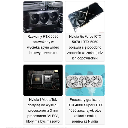
jednocześnie ciesząc
się większą ilością
pamięci VRAM w
porównaniu z
laptopem RTX 4080
24/10/2024
Rzekomy RTX 5090
Nvidia GeForce RTX
zauważony w
5070 i RTX 5060
wyciekającym wideo
pojawią się podobno
testowym
znacznie wcześniej niż
21/10/2024
ich odpowiedniki
ostatniej generacji
16/10/2024
Nvidia i MediaTek
Procesory graficzne
dołączą do wyścigu
RTX 4080 Super i RTX
procesorów z 3 nm
4090 zaczną wkrótce
procesorem "AI PC",
znikać z rynku,
który ma być masowo
ponieważ Nvidia
produkowany w 2025 r
przygotowuje się do