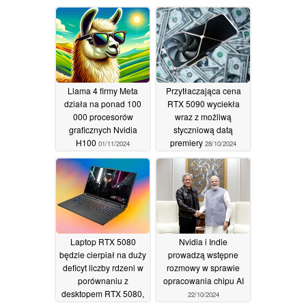
Llama 4 firmy Meta
Przytłaczająca cena
działa na ponad 100
RTX 5090 wyciekła
000 procesorów
wraz z możliwą
graficznych Nvidia
styczniową datą
H100
premiery
01/11/2024
28/10/2024
Laptop RTX 5080
Nvidia i Indie
będzie cierpiał na duży
prowadzą wstępne
deficyt liczby rdzeni w
rozmowy w sprawie
porównaniu z
opracowania chipu AI
desktopem RTX 5080,
22/10/2024