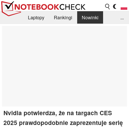
Laptopy
Rankingi
Nowinki
...
Biblioteka
Info
Szukajka recenzji
Nvidia potwierdza, że na targach CES
2025 prawdopodobnie zaprezentuje serię