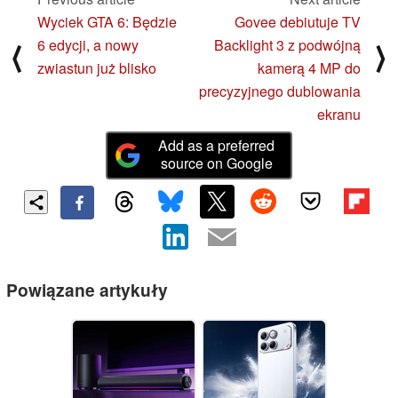
Wyciek GTA 6: Będzie
Govee debiutuje TV
6 edycji, a nowy
Backlight 3 z podwójną
⟨
⟩
zwiastun już blisko
kamerą 4 MP do
precyzyjnego dublowania
ekranu
Add as a preferred
source on Google
Powiązane artykuły