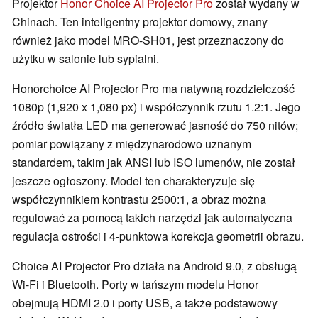
Projektor
Honor Choice AI Projector Pro
został wydany w
Chinach. Ten inteligentny projektor domowy, znany
również jako model MRO-SH01, jest przeznaczony do
użytku w salonie lub sypialni.
Honorchoice AI Projector Pro ma natywną rozdzielczość
1080p (1,920 x 1,080 px) i współczynnik rzutu 1.2:1. Jego
źródło światła LED ma generować jasność do 750 nitów;
pomiar powiązany z międzynarodowo uznanym
standardem, takim jak ANSI lub ISO lumenów, nie został
jeszcze ogłoszony. Model ten charakteryzuje się
współczynnikiem kontrastu 2500:1, a obraz można
regulować za pomocą takich narzędzi jak automatyczna
regulacja ostrości i 4-punktowa korekcja geometrii obrazu.
Choice AI Projector Pro działa na Android 9.0, z obsługą
Wi-Fi i Bluetooth. Porty w tańszym modelu Honor
obejmują HDMI 2.0 i porty USB, a także podstawowy