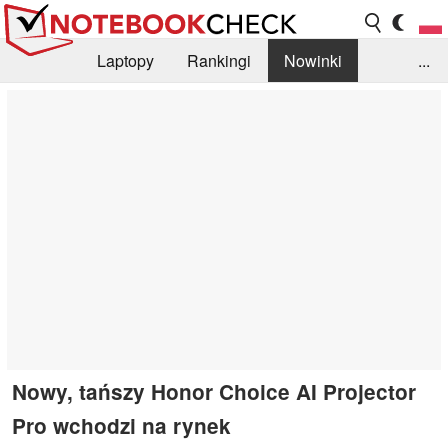
Laptopy
Rankingi
Nowinki
...
Biblioteka
Info
Szukajka recenzji
Nowy, tańszy Honor Choice AI Projector
Pro wchodzi na rynek