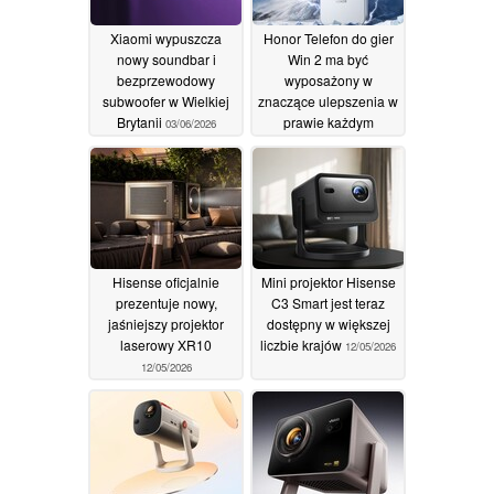
Xiaomi wypuszcza
Honor Telefon do gier
nowy soundbar i
Win 2 ma być
bezprzewodowy
wyposażony w
subwoofer w Wielkiej
znaczące ulepszenia w
Brytanii
prawie każdym
03/06/2026
kluczowym dziale
22/05/2026
Hisense oficjalnie
Mini projektor Hisense
prezentuje nowy,
C3 Smart jest teraz
jaśniejszy projektor
dostępny w większej
laserowy XR10
liczbie krajów
12/05/2026
12/05/2026