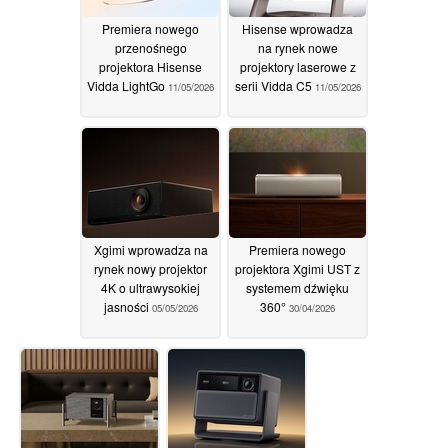
Premiera nowego
Hisense wprowadza
przenośnego
na rynek nowe
projektora Hisense
projektory laserowe z
Vidda LightGo
serii Vidda C5
11/05/2026
11/05/2026
Xgimi wprowadza na
Premiera nowego
rynek nowy projektor
projektora Xgimi UST z
4K o ultrawysokiej
systemem dźwięku
jasności
360°
05/05/2026
30/04/2026