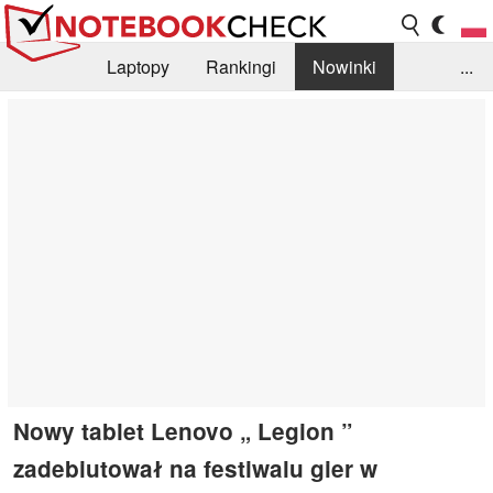
Laptopy
Rankingi
Nowinki
...
Biblioteka
Info
Szukajka recenzji
Nowy tablet Lenovo „ Legion ”
zadebiutował na festiwalu gier w