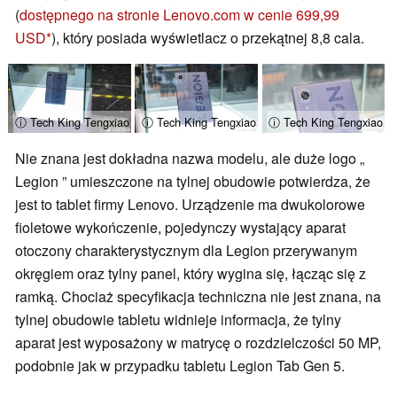
(
dostępnego na stronie Lenovo.com w cenie 699,99
USD
), który posiada wyświetlacz o przekątnej 8,8 cala.
ⓘ Tech King Tengxiao
ⓘ Tech King Tengxiao
ⓘ Tech King Tengxiao
Nie znana jest dokładna nazwa modelu, ale duże logo „
Legion ” umieszczone na tylnej obudowie potwierdza, że
jest to tablet firmy Lenovo. Urządzenie ma dwukolorowe
fioletowe wykończenie, pojedynczy wystający aparat
otoczony charakterystycznym dla Legion przerywanym
okręgiem oraz tylny panel, który wygina się, łącząc się z
ramką. Chociaż specyfikacja techniczna nie jest znana, na
tylnej obudowie tabletu widnieje informacja, że tylny
aparat jest wyposażony w matrycę o rozdzielczości 50 MP,
podobnie jak w przypadku tabletu Legion Tab Gen 5.