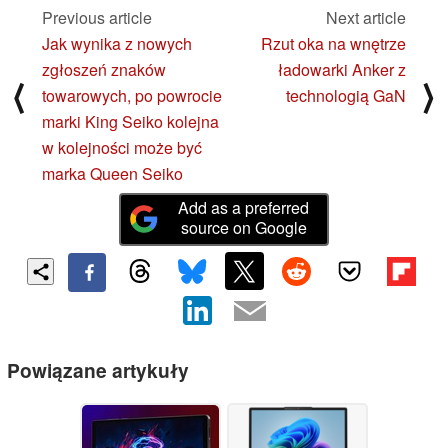
Previous article
Next article
Jak wynika z nowych
Rzut oka na wnętrze
zgłoszeń znaków
ładowarki Anker z
⟨
⟩
towarowych, po powrocie
technologią GaN
marki King Seiko kolejna
w kolejności może być
marka Queen Seiko
Add as a preferred
source on Google
Powiązane artykuły