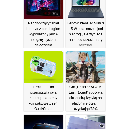
Nadchodzący tablet
Lenovo IdeaPad Slim 3
Lenovo z serii Legion
15 Wildcat może i jest
wyposażony jest w
niedrogi, ale wygląda
potężny system
na nieco przestarzały
chłodzenia
03/07/2026
przeznaczony dla
podkręconego
procesora Snapdragon
8 Elite Gen 5.
18/07/2026
Firma Fujifilm
Gra „Dead or Alive 6:
przedstawia dwa
Last Round” spotkała
niedrogie aparaty
się z ostrą krytyką na
kompaktowe z serii
platformie Steam,
QuickSnap,
uzyskując 78%
wykorzystujące film 35
negatywnych recenzji
mm
01/07/2026
30/06/2026