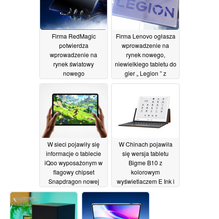
Firma RedMagic
Firma Lenovo ogłasza
potwierdza
wprowadzenie na
wprowadzenie na
rynek nowego,
rynek światowy
niewielkiego tabletu do
nowego
gier „ Legion ” z
kompaktowego tabletu
obsługą sieci 5G
do gier, wyposażonego
30/06/2026
w układ chłodzenia
cieczą oraz
wyświetlacz OLED o
częstotliwości
odświeżania 185 Hz
W sieci pojawiły się
W Chinach pojawiła
30/06/2026
informacje o tablecie
się wersja tabletu
iQoo wyposażonym w
Bigme B10 z
flagowy chipset
kolorowym
Snapdragon nowej
wyświetlaczem E Ink i
generacji
12 GB pamięci RAM
30/06/2026
29/06/2026