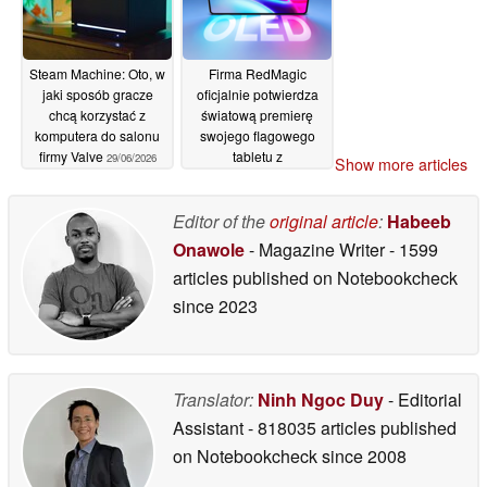
Steam Machine: Oto, w
Firma RedMagic
jaki sposób gracze
oficjalnie potwierdza
chcą korzystać z
światową premierę
komputera do salonu
swojego flagowego
firmy Valve
tabletu z
29/06/2026
Show more articles
wyświetlaczem OLED
29/06/2026
Editor of the
original article
:
Habeeb
Onawole
- Magazine Writer
- 1599
articles published on Notebookcheck
since 2023
Translator:
Ninh Ngoc Duy
- Editorial
Assistant
- 818035 articles published
on Notebookcheck
since 2008