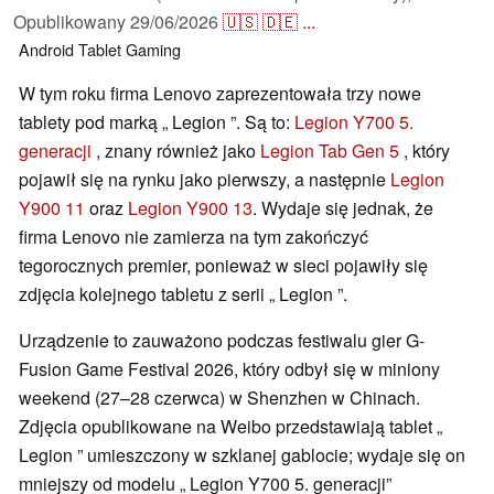
Opublikowany
29/06/2026
🇺🇸
🇩🇪
...
Android
Tablet
Gaming
W tym roku firma Lenovo zaprezentowała trzy nowe
tablety pod marką „ Legion ”. Są to:
Legion Y700 5.
generacji
, znany również jako
Legion Tab Gen 5
, który
pojawił się na rynku jako pierwszy, a następnie
Legion
Y900 11
oraz
Legion Y900 13
. Wydaje się jednak, że
firma Lenovo nie zamierza na tym zakończyć
tegorocznych premier, ponieważ w sieci pojawiły się
zdjęcia kolejnego tabletu z serii „ Legion ”.
Urządzenie to zauważono podczas festiwalu gier G-
Fusion Game Festival 2026, który odbył się w miniony
weekend (27–28 czerwca) w Shenzhen w Chinach.
Zdjęcia opublikowane na Weibo przedstawiają tablet „
Legion ” umieszczony w szklanej gablocie; wydaje się on
mniejszy od modelu „ Legion Y700 5. generacji”