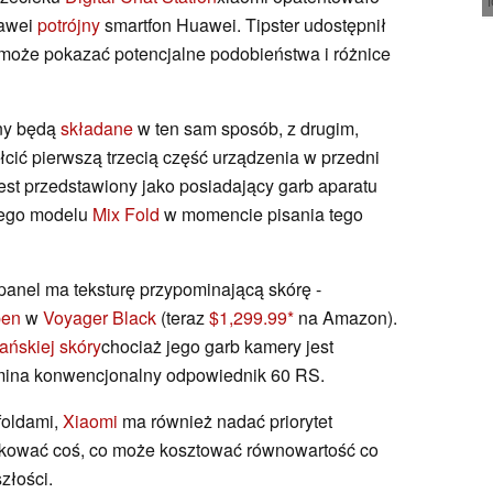
uawei
potrójny
smartfon Huawei. Tipster udostępnił
y może pokazać potencjalne podobieństwa i różnice
ony będą
składane
w ten sam sposób, z drugim,
cić pierwszą trzecią część urządzenia w przedni
est przedstawiony jako posiadający garb aparatu
nego modelu
Mix Fold
w momencie pisania tego
y panel ma teksturę przypominającą skórę -
pen
w
Voyager Black
(teraz
$1,299.99
na Amazon).
ńskiej skóry
chociaż jego garb kamery jest
omina konwencjonalny odpowiednik 60 RS.
foldami,
Xiaomi
ma również nadać priorytet
zykować coś, co może kosztować równowartość co
złości.