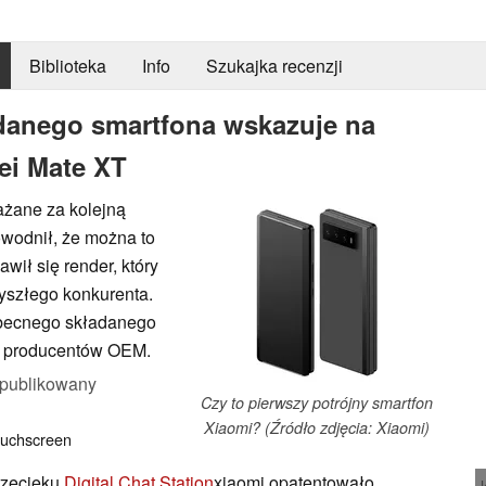
Biblioteka
Info
Szukajka recenzji
adanego smartfona wskazuje na
ei Mate XT
ażane za kolejną
owodnił, że można to
wił się render, który
yszłego konkurenta.
obecnego składanego
ch producentów OEM.
publikowany
Czy to pierwszy potrójny smartfon
Xiaomi? (Źródło zdjęcia: Xiaomi)
uchscreen
rzecieku
Digital Chat Station
xiaomi opatentowało