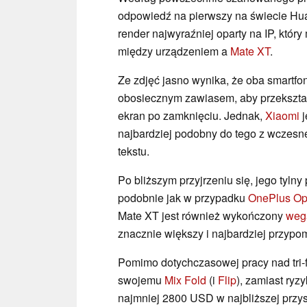
odpowiedź na pierwszy na świecie H
render najwyraźniej oparty na IP, któr
między urządzeniem a
Mate XT
.
Ze zdjęć jasno wynika, że oba smartf
obosiecznym zawiasem, aby przekształ
ekran po zamknięciu. Jednak,
Xiaomi
j
najbardziej podobny do tego z wczes
tekstu.
Po bliższym przyjrzeniu się, jego tyln
podobnie jak w przypadku
OnePlus O
Mate XT jest również wykończony
wega
znacznie większy i najbardziej przyp
Pomimo dotychczasowej pracy nad tri-
swojemu
Mix Fold
(i
Flip
), zamiast ry
najmniej 2800 USD w najbliższej przys