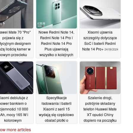
awei Mate 70 "Pro"
Nowe Redmi Note 14,
Xiaomi ujawnia
pojawia się z
Redmi Note 14 Pro i
szczegóły dotyczące
adycyjnym designem
Redmi Note 14 Pro
SoC i baterii Redmi
użą ilością kamer w
Plus ujawniają
Note 14 Pro+
24/09/2024
nowym przecieku
wszystko o kolejnych
smartfonach Xiaomi ze
01/10/2024
średniej półki
24/09/2024
iaomi debiutuje z
Specyfikacje
Szalenie drogi,
power bankiem o
ładowania i baterii
potrójnie składany
ojemności 10 000
Xiaomi z serii 15
telefon Huawei Mate
Ah, mocy 165 W i
wydają się częściowo
XT opuści Chiny
kolorowym
obalać plotki o
dopiero na początku
wyświetlaczem
aktualizacji w nowym
2025 roku
21/09/2024
ow more articles
wycieku
22/09/2024
22/09/2024