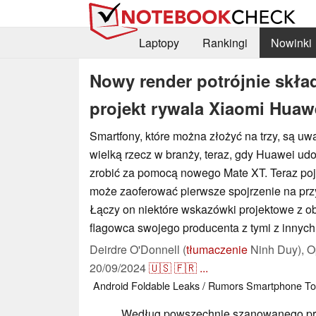
Laptopy
Rankingi
Nowinki
Nowy render potrójnie skł
projekt rywala Xiaomi Huaw
Smartfony, które można złożyć na trzy, są uw
wielką rzecz w branży, teraz, gdy Huawei ud
zrobić za pomocą nowego Mate XT. Teraz poja
może zaoferować pierwsze spojrzenie na prz
Łączy on niektóre wskazówki projektowe z 
flagowca swojego producenta z tymi z inny
Deirdre O'Donnell (
tłumaczenie
Ninh Duy),
O
20/09/2024
🇺🇸
🇫🇷
...
Android
Foldable
Leaks / Rumors
Smartphone
To
Według powszechnie szanowanego p