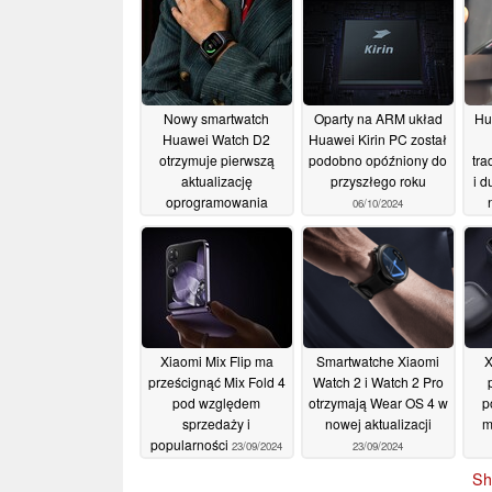
Nowy smartwatch
Oparty na ARM układ
Hu
Huawei Watch D2
Huawei Kirin PC został
otrzymuje pierwszą
podobno opóźniony do
tr
aktualizację
przyszłego roku
i d
oprogramowania
06/10/2024
układowego
15/10/2024
Xiaomi Mix Flip ma
Smartwatche Xiaomi
X
prześcignąć Mix Fold 4
Watch 2 i Watch 2 Pro
pod względem
otrzymają Wear OS 4 w
p
sprzedaży i
nowej aktualizacji
m
popularności
23/09/2024
23/09/2024
Sh