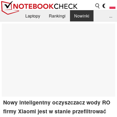
Laptopy
Rankingi
Nowinki
...
Biblioteka
Info
Szukajka recenzji
Nowy inteligentny oczyszczacz wody RO
firmy Xiaomi jest w stanie przefiltrować