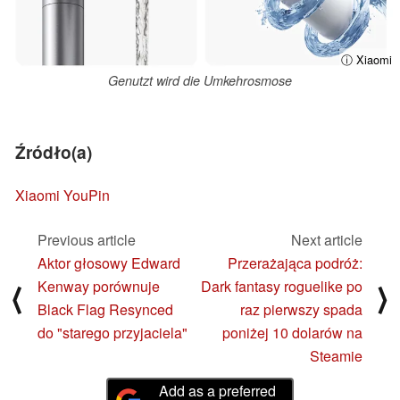
ⓘ Xiaomi
Genutzt wird die Umkehrosmose
Źródło(a)
Xiaomi YouPin
Previous article
Next article
Aktor głosowy Edward
Przerażająca podróż:
Kenway porównuje
Dark fantasy roguelike po
⟨
⟩
Black Flag Resynced
raz pierwszy spada
do "starego przyjaciela"
poniżej 10 dolarów na
Steamie
Add as a preferred