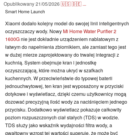
Opublikowany
21/05/2026
🇺🇸
🇩🇪
...
Smart Home
Launch
Xiaomi dodało kolejny model do swojej linii inteligentnych
oczyszczaczy wody. Nowy
Mi Home Water Purifier 2
1600G
nie jest dokładnie urządzeniem nablatowym z
łatwym do napełnienia zbiornikiem, ale zamiast tego jest
w dużej mierze zaprojektowany do trwałej integracji z
kuchnią. System obejmuje kran i jednostkę
oczyszczającą, które można ukryć w szafkach
kuchennych. W przeciwieństwie do typowej baterii
jednouchwytowej, ten kran jest wyposażony w przyciski
dotykowe i wyświetlacz, dzięki czemu użytkownicy mogą
dozować precyzyjną ilość wody za naciśnięciem jednego
przycisku. Dodatkowo wyświetlacz pokazuje całkowity
poziom rozpuszczonych ciał stałych (TDS) w wodzie.
TDS służy jako wskaźnik wydajności filtra wody, a
gwałtowny wzrost tej wartości sugeruje, że może być