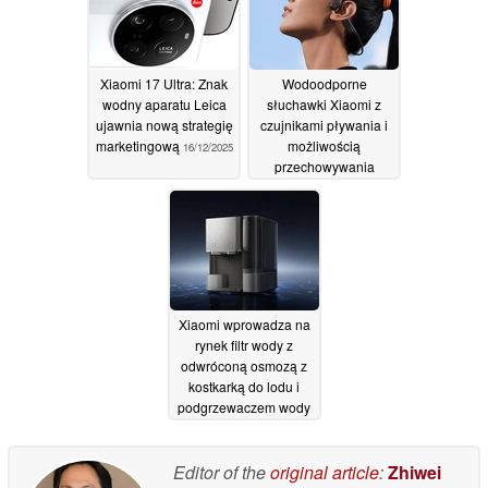
Xiaomi 17 Ultra: Znak
Wodoodporne
wodny aparatu Leica
słuchawki Xiaomi z
ujawnia nową strategię
czujnikami pływania i
marketingową
możliwością
16/12/2025
przechowywania
muzyki offline są już
dostępne w ramach
importu
26/10/2025
Xiaomi wprowadza na
rynek filtr wody z
odwróconą osmozą z
kostkarką do lodu i
podgrzewaczem wody
22/10/2025
Editor of the
original article
:
Zhiwei