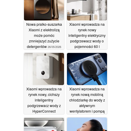
Nowa pralko-suszarka
Xiaomi wprowadza na
Xiaomi z elektrolizą
rynek nowy
może pomóc
inteligentny elektryczny
zmniejszyć zużycie
podgrzewacz wody o
detergentów
pojemności 60 l
26/05/2026
29/04/2026
Xiaomi wprowadza na
Xiaomi wprowadza na
rynek nowy, cichszy
rynek nową mobilną
inteligentny
chłodziarkę do wody z
podgrzewacz wody z
aktywnym
HyperConnect
wentylatorem i pompą
19/04/2026
21/03/2026