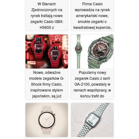
W Stanach
Firma Casio
Zjednoczonych na
wprowadza na rynek
rynek trafiają nowe
amerykański nowe,
zegarki Casio GBX-
smukłe zegarki o
H5600 z
kwadratowej kopercie,
wyświetlaczem LCD
dostępne w czterech
typu MIP i optycznym
wersjach
czujnikiem tętna
kolorystycznych
18/06/2026
18/06/2026
Nowe, odważne
Popularny nowy
modele zegarków G-
zegarek Casio z serii
Shock firmy Casio,
GA-2100, powstały w
inspirowane stylem
ramach współpracy, w
japońskim, są już
końcu trafił do
dostępne w sprzedaży
sprzedaży w Stanach
w Stanach
Zjednoczonych
Zjednoczonych
17/06/2026
17/06/2026