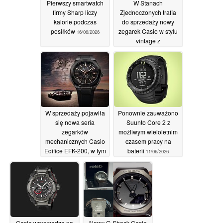
Pierwszy smartwatch
W Stanach
firmy Sharp liczy
Zjednoczonych trafia
kalorie podczas
do sprzedaży nowy
posiłków
zegarek Casio w stylu
16/06/2026
vintage z
wyświetlaczem
analogowo-cyfrowym,
wyposażony w srebrną
bransoletkę
16/06/2026
W sprzedaży pojawiła
Ponownie zauważono
się nowa seria
Suunto Core 2 z
zegarków
możliwym wieloletnim
mechanicznych Casio
czasem pracy na
Edifice EFK-200, w tym
baterii
11/06/2026
model z włókna
węglowego
12/06/2026
Casio wprowadza na
Nowy G-Shock Casio