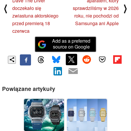
Dave The Diver
aparatem, który
⟨
⟩
doczekało się
sprawdziliśmy w 2026
zwiastuna aktorskiego
roku, nie pochodzi od
przed premierą 18
Samsunga ani Apple
czerwca
Add as a preferred
source on Google
Powiązane artykuły