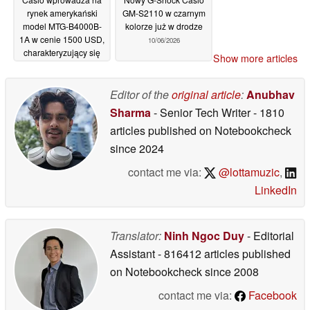
rynek amerykański
GM-S2110 w czarnym
model MTG-B4000B-
kolorze już w drodze
1A w cenie 1500 USD,
10/06/2026
charakteryzujący się
Show more articles
konstrukcją z włókna
węglowego i stali
Editor of the
original article
:
Anubhav
10/06/2026
Sharma
- Senior Tech Writer
- 1810
articles published on Notebookcheck
since 2024
contact me via:
@lottamuzic
,
LinkedIn
Translator:
Ninh Ngoc Duy
- Editorial
Assistant
- 816412 articles published
on Notebookcheck
since 2008
contact me via:
Facebook