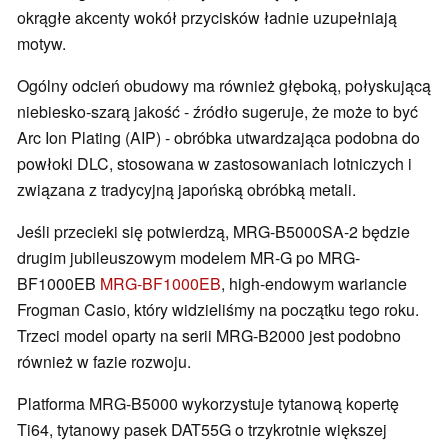
okrągłe akcenty wokół przycisków ładnie uzupełniają
motyw.
Ogólny odcień obudowy ma również głęboką, połyskującą
niebiesko-szarą jakość - źródło sugeruje, że może to być
Arc Ion Plating (AIP) - obróbka utwardzająca podobna do
powłoki DLC, stosowana w zastosowaniach lotniczych i
związana z tradycyjną japońską obróbką metali.
Jeśli przecieki się potwierdzą, MRG-B5000SA-2 będzie
drugim jubileuszowym modelem MR-G po MRG-
BF1000EB
MRG-BF1000EB
, high-endowym wariancie
Frogman Casio, który widzieliśmy na początku tego roku.
Trzeci model oparty na serii MRG-B2000 jest podobno
również w fazie rozwoju.
Platforma MRG-B5000 wykorzystuje tytanową kopertę
Ti64, tytanowy pasek DAT55G o trzykrotnie większej