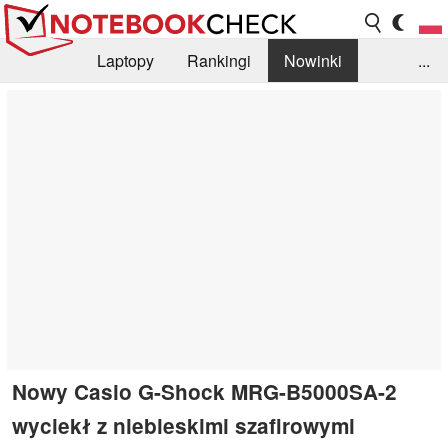
Laptopy
Rankingi
Nowinki
...
Biblioteka
Info
Szukajka recenzji
Nowy Casio G-Shock MRG-B5000SA-2
wyciekł z niebieskimi szafirowymi