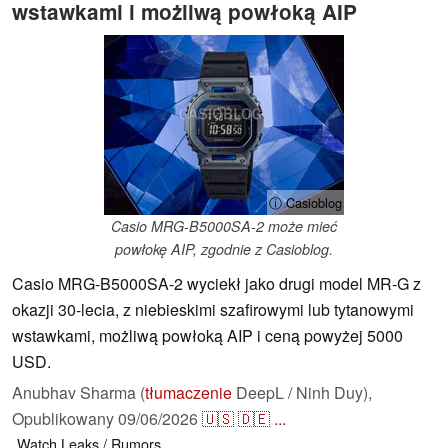
wstawkami i możliwą powłoką AIP
ⓘ Casioblog
Casio MRG-B5000SA-2 może mieć
powłokę AIP, zgodnie z Casioblog.
Casio MRG-B5000SA-2 wyciekł jako drugi model MR-G z
okazji 30-lecia, z niebieskimi szafirowymi lub tytanowymi
wstawkami, możliwą powłoką AIP i ceną powyżej 5000
USD.
Anubhav Sharma (
tłumaczenie
DeepL / Ninh Duy),
Opublikowany
09/06/2026
🇺🇸
🇩🇪
...
Watch
Leaks / Rumors