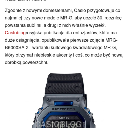
Zgodnie z nowymi doniesieniami, Casio przygotowuje co
najmniej trzy nowe modele MR-G, aby uczcić 30. rocznicę
powstania sublinii, a drugi z nich właśnie wyciekł.
Casioblog
rosyjska publikacja dla entuzjastów, która ma
duże osiągnięcia, opublikowała pierwsze zdjęcie MRG-
B5000SA-2 - wariantu kultowego kwadratowego MR-G,
który otrzymał niebieskie akcenty i coś, co może być nową
obróbką powierzchni.