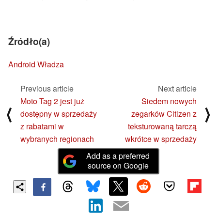
Źródło(a)
Android Władza
Previous article
Next article
Moto Tag 2 jest już
Siedem nowych
⟨
⟩
dostępny w sprzedaży
zegarków Citizen z
z rabatami w
teksturowaną tarczą
wybranych regionach
wkrótce w sprzedaży
Add as a preferred
source on Google