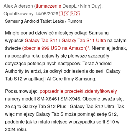
Alex Alderson (
tłumaczenie
DeepL / Ninh Duy),
Opublikowany
14/05/2026
🇺🇸
🇪🇸
...
Samsung
Android
Tablet
Leaks / Rumors
Minęło ponad dziewięć miesięcy odkąd Samsung
wypuścił
Galaxy Tab S11
i
Galaxy Tab S11 Ultra
na całym
świecie
(obecnie 999 USD na Amazon)
. Niemniej jednak,
na początku roku pojawiły się pierwsze szczegóły
dotyczące potencjalnych następców. Teraz Android
Authority twierdzi, że odkrył odniesienia do serii Galaxy
Tab S12 w aplikacji AI Core firmy Samsung.
Podsumowując,
poprzednie przecieki zidentyfikowały
numery modeli SM-X846 i SM-X946. Obecnie uważa się,
że są to Galaxy Tab S12 Plus i Galaxy Tab S12 Ultra. Tak
więc mniejszy Galaxy Tab S może pominąć serię S12,
podobnie jak to miało miejsce w przypadku serii S10 w
2024 roku.