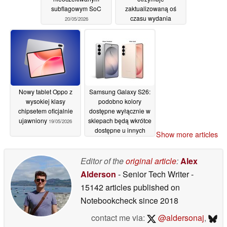
subflagowym SoC
zaktualizowaną oś
czasu wydania
20/05/2026
19/05/2026
Nowy tablet Oppo z
Samsung Galaxy S26:
wysokiej klasy
podobno kolory
chipsetem oficjalnie
dostępne wyłącznie w
ujawniony
sklepach będą wkrótce
19/05/2026
dostępne u innych
Show more articles
sprzedawców
detalicznych
15/05/2026
Editor of the
original article
:
Alex
Alderson
- Senior Tech Writer
-
15142 articles published on
Notebookcheck
since 2018
contact me via:
@aldersonaj
,