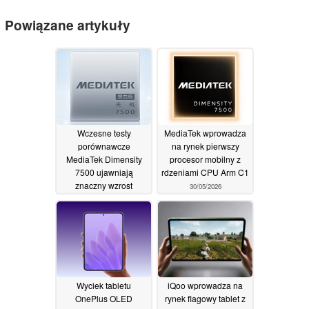
Powiązane artykuły
Wczesne testy
MediaTek wprowadza
porównawcze
na rynek pierwszy
MediaTek Dimensity
procesor mobilny z
7500 ujawniają
rdzeniami CPU Arm C1
znaczny wzrost
30/05/2026
wydajności procesora
31/05/2026
Wyciek tabletu
iQoo wprowadza na
OnePlus OLED
rynek flagowy tablet z