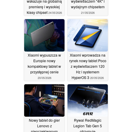
wskazuje na globalną
wyświetlaczem "4K" i
premierę i wysokiej
wydajnym chipsetem
klasy chipset
24/05/2026
21/05/2026
Xiaomi wypuszcza w
Xiaomi wprowadza na
Europie nowy
rynek nowy tablet Poco
kompaktowy tablet w
z wyświetlaczem 120
przystępnej cenie
Hz i systemem
HyperOS 3
20/05/2026
20/05/2026
Nowy tablet do gier
Rywal RedMagic
Lenovo z
Legion Tab Gen 5
nieoczekiwanym
otrzymuje