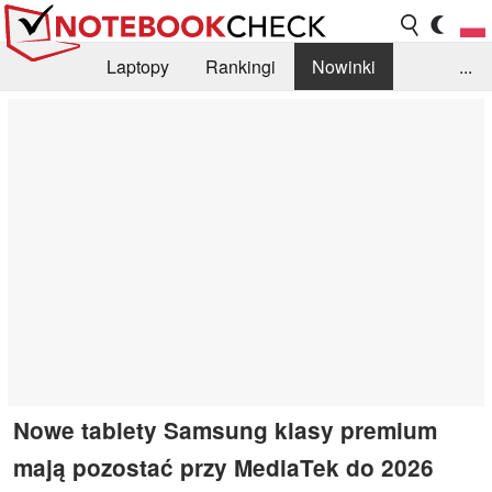
Laptopy
Rankingi
Nowinki
...
Biblioteka
Info
Szukajka recenzji
Nowe tablety Samsung klasy premium
mają pozostać przy MediaTek do 2026