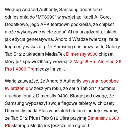
Według Android Authority, Samsung dodał teraz
odniesienia do "MT6993" w swojej aplikacji AI Core.
Dodatkowo, jego APK teardown podkreśla, że chipset
może wykonywać wiele zadań AI na urządzeniu, takich
jak edycja generatywna. Android Władze twierdzą, że te
fragmenty wskazują, że Samsung dostarczy serię Galaxy
Tab S12 z układem MediaTek
Dimensity 9500
chipset,
który już sprawdziliśmy wewnątrz
Magic8 Pro Air
,
Find X9
Pro
i
X300 Pro
między innymi.
Warto zauważyć, że Android Authority
wysunął podobne
twierdzenie
w zeszłym roku, że seria Tab S11 zostanie
uruchomiona z Dimensity 9400. Biorąc pod uwagę, że
Samsung wyposażył swoje flagowe tablety w chipsety
Dimensity marki Plus w ostatnich latach, podejrzewamy,
że Tab S12 Plus i Tab S12 Ultra przyjmą
Dimensity 9500
Plus
którego MediaTek jeszcze nie ogłosił.