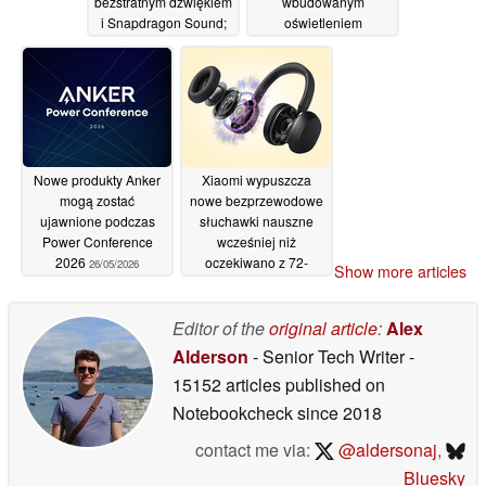
bezstratnym dźwiękiem
wbudowanym
i Snapdragon Sound;
oświetleniem
tańsze potwierdzone
wprowadzony na rynek
ceny w Europie
globalny
27/05/2026
28/05/2026
Nowe produkty Anker
Xiaomi wypuszcza
mogą zostać
nowe bezprzewodowe
ujawnione podczas
słuchawki nauszne
Power Conference
wcześniej niż
2026
oczekiwano z 72-
26/05/2026
Show more articles
godzinnym czasem
pracy na baterii
Editor of the
original article
:
Alex
26/05/2026
Alderson
- Senior Tech Writer
-
15152 articles published on
Notebookcheck
since 2018
contact me via:
@aldersonaj
,
Bluesky