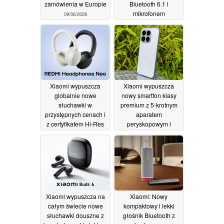
zamówienia w Europie
Bluetooth 6.1 i
mikrofonem
09/06/2026
przewodzącym
kostnym
05/06/2026
Xiaomi wypuszcza
Xiaomi wypuszcza
globalnie nowe
nowy smartfon klasy
słuchawki w
premium z 5-krotnym
przystępnych cenach i
aparatem
z certyfikatem Hi-Res
peryskopowym i
Audio
baterią 6 500 mAh
29/05/2026
28/05/2026
Xiaomi wypuszcza na
Xiaomi: Nowy
całym świecie nowe
kompaktowy i lekki
słuchawki douszne z
głośnik Bluetooth z