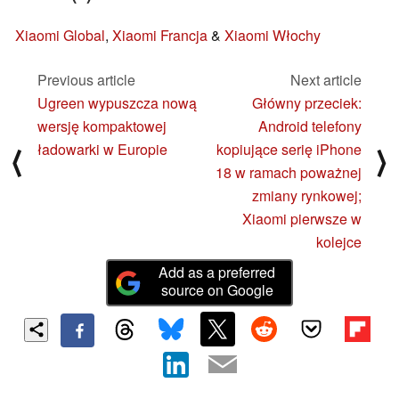
Xiaomi Global
,
Xiaomi Francja
&
Xiaomi Włochy
Previous article
Next article
Ugreen wypuszcza nową
Główny przeciek:
wersję kompaktowej
Android telefony
ładowarki w Europie
kopiujące serię iPhone
⟨
⟩
18 w ramach poważnej
zmiany rynkowej;
Xiaomi pierwsze w
kolejce
Add as a preferred
source on Google