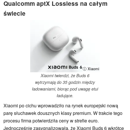
Qualcomm aptX Lossless na całym
świecie
ⓘ Xiaomi
Xiaomi twierdzi, że Buds 6
wytrzymają do 35 godzin między
ładowaniami, biorąc pod uwagę etui
ładujące.
Xiaomi po cichu wprowadziło na rynek europejski nową
parę słuchawek dousznych klasy premium. W trakcie tego
procesu firma potwierdziła ceny w strefie euro.
Jednocześnie zasygnalizowała, że Xiaomi Buds 6 wkrótce