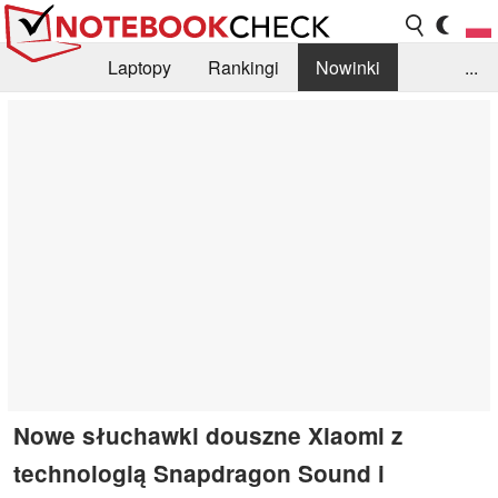
Laptopy
Rankingi
Nowinki
...
Biblioteka
Info
Szukajka recenzji
Nowe słuchawki douszne Xiaomi z
technologią Snapdragon Sound i