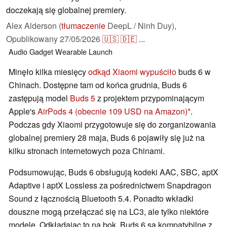
doczekają się globalnej premiery.
Alex Alderson (
tłumaczenie
DeepL / Ninh Duy),
Opublikowany
27/05/2026
🇺🇸
🇩🇪
...
Audio
Gadget
Wearable
Launch
Minęło kilka miesięcy
odkąd Xiaomi wypuściło
buds 6 w
Chinach. Dostępne tam od końca grudnia, Buds 6
zastępują model
Buds 5
z projektem przypominającym
Apple's
AirPods 4
(obecnie 109 USD na Amazon)
.
Podczas gdy Xiaomi przygotowuje się do zorganizowania
globalnej premiery 28 maja, Buds 6 pojawiły się już na
kilku stronach internetowych poza Chinami.
Podsumowując, Buds 6 obsługują kodeki AAC, SBC, aptX
Adaptive i aptX Lossless za pośrednictwem Snapdragon
Sound z łącznością Bluetooth 5.4. Ponadto wkładki
douszne mogą przełączać się na LC3, ale tylko niektóre
modele. Odkładając to na bok, Buds 6 są kompatybilne z