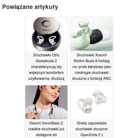
Powiązane artykuły
Słuchawki Ozlo
Słuchawki Xiaomi
Sleepbuds 2
Redmi Buds 8 trafiają
charakteryzują się
na rynek światowy jako
większym komfortem
niedrogie słuchawki
użytkowania, dłuższą
douszne z funkcją ANC
żywotnością baterii
i LHDC
21/06/2026
oraz ulepszonym
monitorowaniem snu
30/07/2026
Xiaomi SonicBass 2:
Shokz zapowiada
rzadkie słuchawki już
słuchawki douszne
dostępne do
OpenDots 2 z