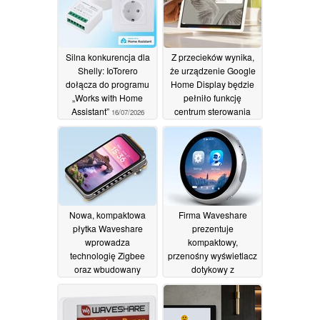
Silna konkurencja dla
Z przecieków wynika,
Shelly: IoTorero
że urządzenie Google
dołącza do programu
Home Display będzie
„Works with Home
pełniło funkcję
Assistant”
centrum sterowania
16/07/2026
inteligentnym domem
wyposażonego w
kamerę
14/07/2026
Nowa, kompaktowa
Firma Waveshare
płytka Waveshare
prezentuje
wprowadza
kompaktowy,
technologię Zigbee
przenośny wyświetlacz
oraz wbudowany
dotykowy z
wyświetlacz do
wbudowanym
inteligentnych domów
akumulatorem,
przeznaczony również
04/07/2026