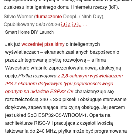
z zakresu inteligentnego domu i Internetu rzeczy (IoT).
Silvio Werner (
tłumaczenie
DeepL / Ninh Duy),
Opublikowany
08/07/2026
🇺🇸
🇩🇪
...
Smart Home
DIY
Launch
Jak już
wcześniej pisaliśmy
o inteligentnych
wyświetlaczach – ekranach zasilanych bezpośrednio
przez zintegrowaną płytkę rozwojową – a firma
Waveshare właśnie zaprezentowała nową, atrakcyjną
opcję.
Płytka rozwojowa
z 2,8-calowym wyświetlaczem
IPS z ekranem dotykowym typu pojemnościowego
opartym na układzie ESP32-C5
charakteryzuje się
rozdzielczością 240 × 320 pikseli i obsługuje sterowanie
dotykowe, zapewniające intuicyjną obsługę. Jej sercem
jest układ SoC ESP32-C5-WROOM-1. Oparta na
architekturze RISC-V i pracująca z częstotliwością
taktowania do 240 MHz, płytka może być programowana