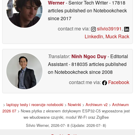
Werner
- Senior Tech Writer
- 17818
articles published on Notebookcheck
since 2017
contact me via:
silvio39191
,
LinkedIn
,
Muck Rack
Translator:
Ninh Ngoc Duy
- Editorial
Assistant
- 818035 articles published
on Notebookcheck
since 2008
contact me via:
Facebook
>
laptopy testy i recenzje notebooki
>
Nowinki
>
Archiwum v2
>
Archiwum
2026 07
> Nowa płytka z ekranem dotykowym ESP32-C5 wyposażona jest
we wbudowane czujniki, moduł Wi-Fi oraz ZigBee
Silvio Werner, 2026-07- 8 (Update: 2026-07- 8)