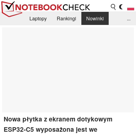
Laptopy
Rankingi
Nowinki
...
Biblioteka
Info
Szukajka recenzji
Nowa płytka z ekranem dotykowym
ESP32-C5 wyposażona jest we