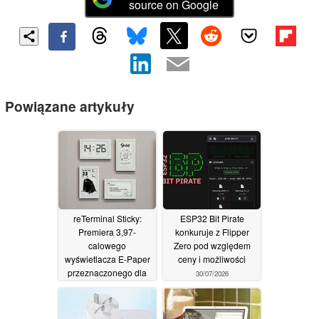
source on Google
Powiązane artykuły
reTerminal Sticky:
ESP32 Bit Pirate
Premiera 3,97-
konkuruje z Flipper
calowego
Zero pod względem
wyświetlacza E-Paper
ceny i możliwości
przeznaczonego dla
30/07/2026
inteligentnych domów
30/07/2026