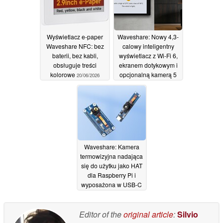
do zastosowań w
inteligentnym domu
22/06/2026
Wyświetlacz e-paper
Waveshare: Nowy 4,3-
Waveshare NFC: bez
calowy inteligentny
baterii, bez kabli,
wyświetlacz z Wi-Fi 6,
obsługuje treści
ekranem dotykowym i
kolorowe
opcjonalną kamerą 5
20/06/2026
MP
28/02/2026
Waveshare: Kamera
termowizyjna nadająca
się do użytku jako HAT
dla Raspberry Pi i
wyposażona w USB-C
dla komputerów PC i
smartfonów
20/05/2024
Editor of the
original article
:
Silvio