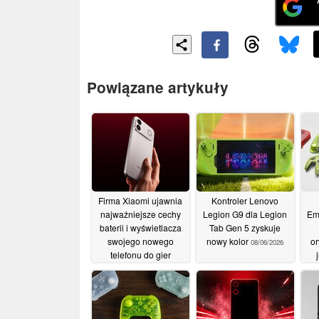
Powiązane artykuły
Firma Xiaomi ujawnia
Kontroler Lenovo
najważniejsze cechy
Legion G9 dla Legion
Em
baterii i wyświetlacza
Tab Gen 5 zyskuje
swojego nowego
nowy kolor
or
08/06/2026
telefonu do gier
25/06/2026