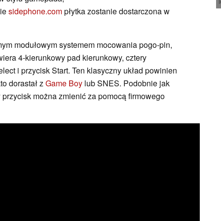
nie
sidephone.com
płytka zostanie dostarczona w
samym modułowym systemem mocowania pogo-pin,
wiera 4-kierunkowy pad kierunkowy, cztery
Select i przycisk Start. Ten klasyczny układ powinien
to dorastał z
Game Boy
lub SNES. Podobnie jak
y przycisk można zmienić za pomocą firmowego