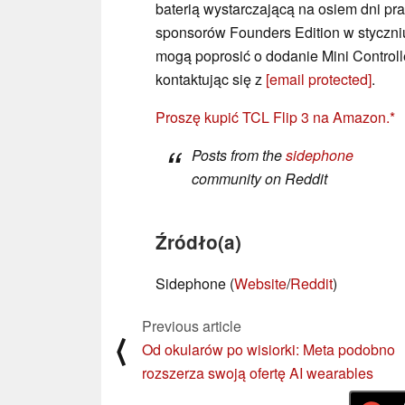
baterią wystarczającą na osiem dni pra
sponsorów Founders Edition w styczni
mogą poprosić o dodanie Mini Controlle
kontaktując się z
[email protected]
.
Proszę kupić TCL Flip 3 na Amazon.
Posts from the
sidephone
community on Reddit
Źródło(a)
Sidephone (
Website
/
Reddit
)
Previous article
⟨
Od okularów po wisiorki: Meta podobno
rozszerza swoją ofertę AI wearables