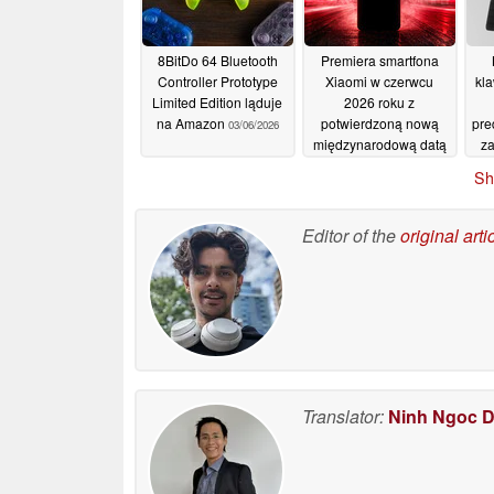
8BitDo 64 Bluetooth
Premiera smartfona
Controller Prototype
Xiaomi w czerwcu
kl
Limited Edition ląduje
2026 roku z
na Amazon
potwierdzoną nową
pre
03/06/2026
międzynarodową datą
za
premiery
03/06/2026
Sh
Editor of the
original arti
Translator:
Ninh Ngoc 