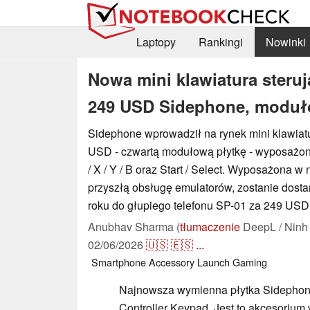
Laptopy
Rankingi
Nowinki
Nowa mini klawiatura steru
249 USD Sidephone, moduło
Sidephone wprowadził na rynek mini klawiatu
USD - czwartą modułową płytkę - wyposażoną
/ X / Y / B oraz Start / Select. Wyposażona w 
przyszłą obsługę emulatorów, zostanie dosta
roku do głupiego telefonu SP-01 za 249 USD
Anubhav Sharma (
tłumaczenie
DeepL / Ninh
02/06/2026
🇺🇸
🇪🇸
...
Smartphone
Accessory
Launch
Gaming
Najnowsza wymienna płytka Sidephone j
Controller Keypad. Jest to akcesorium