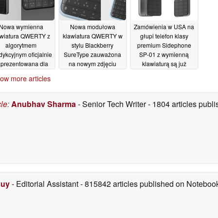
Nowa wymienna
Nowa modułowa
Zamówienia w USA na
awiatura QWERTY z
klawiatura QWERTY w
głupi telefon klasy
algorytmem
stylu Blackberry
premium Sidephone
dykcyjnym oficjalnie
SureType zauważona
SP-01 z wymienną
prezentowana dla
na nowym zdjęciu
klawiaturą są już
telefonu premium
promocyjnym
otwarte
16/10/2025
ow more articles
Sidephone SP-01
Sidephone'a
12/11/2025
02/12/2025
cle
:
Anubhav Sharma
- Senior Tech Writer
- 1804 articles pub
Duy
- Editorial Assistant
- 815842 articles published on Notebo