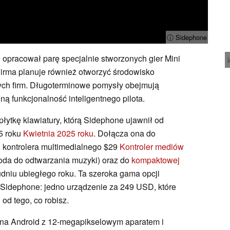
ⓘ Sidephone
 opracował parę specjalnie stworzonych gier Mini
 Firma planuje również otworzyć środowisko
nnych firm. Długoterminowe pomysły obejmują
ą funkcjonalność inteligentnego pilota.
łytkę klawiatury, którą Sidephone ujawnił od
5 roku
Kwietnia 2025 roku
. Dołącza ona do
, kontrolera multimedialnego $29
Kontroler mediów
oda do odtwarzania muzyki) oraz do
kompaktowej
niu ubiegłego roku. Ta szeroka gama opcji
 Sidephone: jedno urządzenie za 249 USD, które
 od tego, co robisz.
y na Android z 12-megapikselowym aparatem i