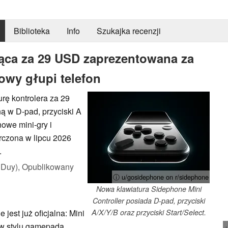
Biblioteka
Info
Szukajka recenzji
jąca za 29 USD zaprezentowana za
wy głupi telefon
rę kontrolera za 29
 w D-pad, przyciski A
nowe mini-gry i
rczona w lipcu 2026
.
 Duy),
Opublikowany
ⓘ u/gosidephone on r/sidephone
Nowa klawiatura Sidephone Mini
Controller posiada D-pad, przyciski
est już oficjalna: Mini
A/X/Y/B oraz przyciski Start/Select.
 w stylu gamepada,