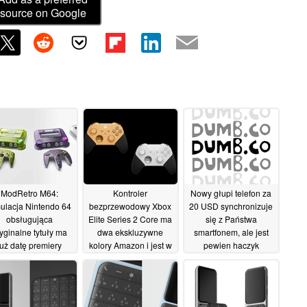
source on Google
ModRetro M64:
Kontroler
Nowy głupi telefon za
ulacja Nintendo 64
bezprzewodowy Xbox
20 USD synchronizuje
obsługująca
Elite Series 2 Core ma
się z Państwa
yginalne tytuły ma
dwa ekskluzywne
smartfonem, ale jest
już datę premiery
kolory Amazon i jest w
pewien haczyk
sprzedaży
05/06/2026
04/06/2026
04/06/2026