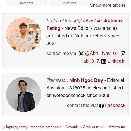
20/06/2025
13/05/2025
Show more articles
Editor of the
original article
:
Abhinav
Fating
- News Editor
- 732 articles
published on Notebookcheck
since
2024
contact me via:
@Abhi_Nav_07
,
_ab_0_7
,
LinkedIn
Translator:
Ninh Ngoc Duy
- Editorial
Assistant
- 818035 articles published
on Notebookcheck
since 2008
contact me via:
Facebook
>
laptopy testy i recenzje notebooki
>
Nowinki
>
Archiwum v2
>
Archiwum