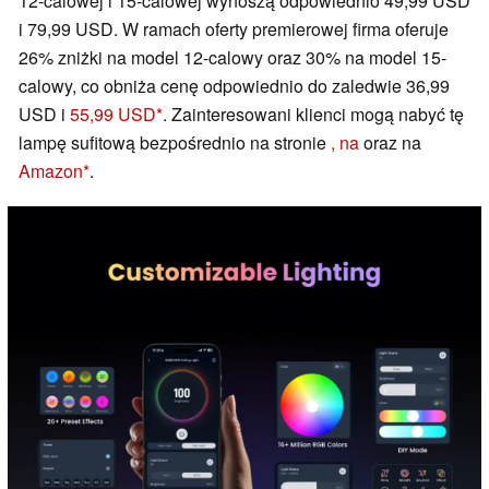
12-calowej i 15-calowej wynoszą odpowiednio 49,99 USD
i 79,99 USD. W ramach oferty premierowej firma oferuje
26% zniżki na model 12-calowy oraz 30% na model 15-
calowy, co obniża cenę odpowiednio do zaledwie 36,99
USD i
55,99 USD
. Zainteresowani klienci mogą nabyć tę
lampę sufitową bezpośrednio na stronie
, na
oraz na
Amazon
.