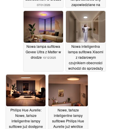
zapowiedziane na
07/01/2026
targach CES
19/12/2025
Nowa lampa sufitowa
Nowa inteligentna
Govee Ultra z Matter w
lampa sufitowa Xiaomi
drodze
z radarowym
10/12/2025
czujnikiem obecności
wchodzi do sprzedaży
w Europie
03/07/2025
Philips Hue Aurelle:
Nowe, tańsze
Nowe, tańsze
inteligentne lampy
inteligentne lampy
sufitowe Philips Hue
sufitowe już dostępne
Aurelle już wkrótce