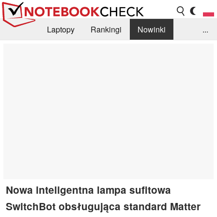
Laptopy
Rankingi
Nowinki
...
Biblioteka
Info
Szukajka recenzji
Nowa inteligentna lampa sufitowa
SwitchBot obsługująca standard Matter