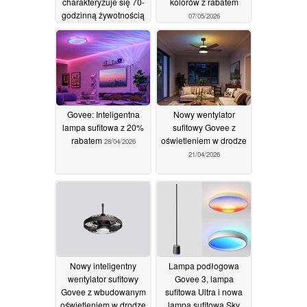
charakteryzuje się 70-
kolorów z rabatem
godzinną żywotnością
07/05/2026
baterii i obsługą
standardu Matter
31/07/2026
Govee: Inteligentna
Nowy wentylator
lampa sufitowa z 20%
sufitowy Govee z
rabatem
oświetleniem w drodze
28/04/2026
21/04/2026
Nowy inteligentny
Lampa podłogowa
wentylator sufitowy
Govee 3, lampa
Govee z wbudowanym
sufitowa Ultra i nowa
oświetleniem w drodze
lampa sufitowa Sky