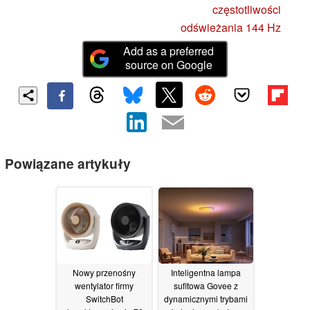
częstotliwości
odświeżania 144 Hz
Add as a preferred
source on Google
Powiązane artykuły
Nowy przenośny
Inteligentna lampa
wentylator firmy
sufitowa Govee z
SwitchBot
dynamicznymi trybami