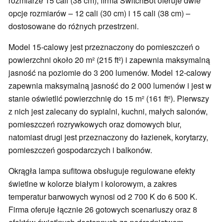
rozmiarze 15 cali (38 cm), firma SwitchBot oferuje dwie
opcje rozmiarów – 12 cali (30 cm) i 15 cali (38 cm) –
dostosowane do różnych przestrzeni.
Model 15-calowy jest przeznaczony do pomieszczeń o
powierzchni około 20 m² (215 ft²) i zapewnia maksymalną
jasność na poziomie do 3 200 lumenów. Model 12-calowy
zapewnia maksymalną jasność do 2 000 lumenów i jest w
stanie oświetlić powierzchnię do 15 m² (161 ft²). Pierwszy
z nich jest zalecany do sypialni, kuchni, małych salonów,
pomieszczeń rozrywkowych oraz domowych biur,
natomiast drugi jest przeznaczony do łazienek, korytarzy,
pomieszczeń gospodarczych i balkonów.
Okrągła lampa sufitowa obsługuje regulowane efekty
świetlne w kolorze białym i kolorowym, a zakres
temperatur barwowych wynosi od 2 700 K do 6 500 K.
Firma oferuje łącznie 26 gotowych scenariuszy oraz 8