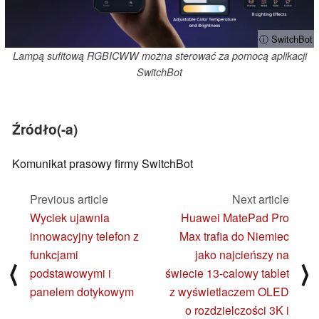
ⓘ SwitchBot
Lampą sufitową RGBICWW można sterować za pomocą aplikacji
SwitchBot
Źródło(-a)
Komunikat prasowy firmy SwitchBot
Previous article
Next article
Wyciek ujawnia
Huawei MatePad Pro
innowacyjny telefon z
Max trafia do Niemiec
funkcjami
jako najcieńszy na
⟨
⟩
podstawowymi i
świecie 13-calowy tablet
panelem dotykowym
z wyświetlaczem OLED
o rozdzielczości 3K i