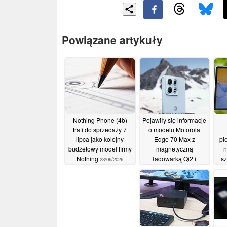
Powiązane artykuły
Nothing Phone (4b)
Pojawiły się informacje
trafi do sprzedaży 7
o modelu Motorola
lipca jako kolejny
Edge 70 Max z
pi
budżetowy model firmy
magnetyczną
n
Nothing
ładowarką Qi2 i
sz
23/06/2026
procesorem
pom
Snapdragon 8 Gen 5
23/06/2026