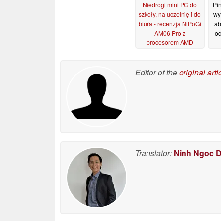
Niedrogi mini PC do
Pin
szkoły, na uczelnię i do
wy
biura - recenzja NiPoGi
ab
AM06 Pro z
od
procesorem AMD
Ryzen 7
21/05/2025
Editor of the
original arti
Translator:
Ninh Ngoc 