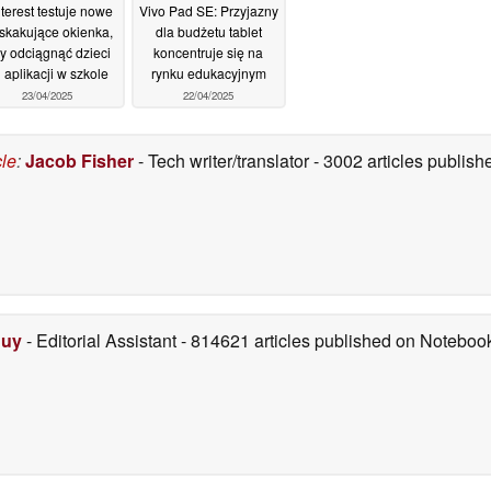
terest testuje nowe
Vivo Pad SE: Przyjazny
skakujące okienka,
dla budżetu tablet
y odciągnąć dzieci
koncentruje się na
 aplikacji w szkole
rynku edukacyjnym
23/04/2025
22/04/2025
cle
:
Jacob Fisher
- Tech writer/translator
- 3002 articles publi
Duy
- Editorial Assistant
- 814621 articles published on Notebo