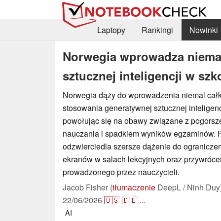
Laptopy
Rankingi
Nowinki
Norwegia wprowadza niemal
sztucznej inteligencji w s
Norwegia dąży do wprowadzenia niemal cał
stosowania generatywnej sztucznej inteligenc
powołując się na obawy związane z pogors
nauczania i spadkiem wyników egzaminów. Po
odzwierciedla szersze dążenie do ograniczen
ekranów w salach lekcyjnych oraz przywróce
prowadzonego przez nauczycieli.
Jacob Fisher (
tłumaczenie
DeepL / Ninh Duy
22/06/2026
🇺🇸
🇩🇪
...
AI