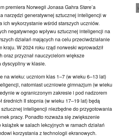
m premiera Norwegii Jonasa Gahra Støre’a
narzędzi generatywnej sztucznej inteligencji w
 ich wykorzystanie wśród starszych uczniów.
ych negatywnego wpływu sztucznej inteligencji na
erszych działań mających na celu przeciwdziałanie
kraju. W 2024 roku rząd norweski wprowadził
h oraz przyznał nauczycielom większe
dyscypliny w klasie.
e na wieku: uczniom klas 1–7 (w wieku 6–13 lat)
nteligencji, natomiast uczniowie gimnazjum (w wieku
ć jedynie w ograniczonym zakresie i pod nadzorem
 średnich II stopnia (w wieku 17–19 lat) będą
 sztucznej inteligencji niezbędne do przygotowania
rynek pracy. Ponadto rozważa się zwiększenie
książek w salach lekcyjnych w ramach działań
ndowi korzystania z technologii ekranowych.