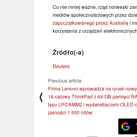
Co nie mniej ważne, rząd norweski za
mediów społecznościowych przez dzieci
zapoczątkowanego przez Australię
i i
korzystania z urządzeń elektronicznyc
Źródło(-a)
Reuters
Previous article
Firma Lenovo wprowadza na rynek nowy
⟨
16-calowy ThinkPad z 64 GB pamięci R
typu LPCAMM2 i wyświetlaczem OLED 
jasności 1 500 nitów