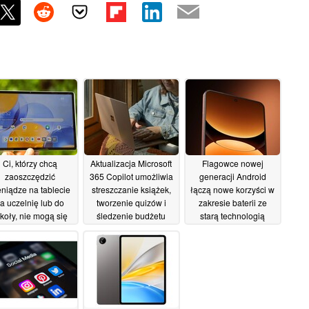
Ci, którzy chcą
Aktualizacja Microsoft
Flagowce nowej
zaoszczędzić
365 Copilot umożliwia
generacji Android
eniądze na tablecie
streszczanie książek,
łączą nowe korzyści w
a uczelnię lub do
tworzenie quizów i
zakresie baterii ze
koły, nie mogą się
śledzenie budżetu
starą technologią
ylić z Lenovo Yoga
wyświetlania w nowym
20/08/2025
Tab
przecieku
12/10/2025
05/08/2025