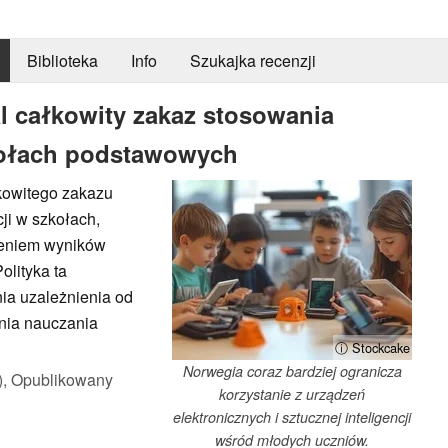
Biblioteka
Info
Szukajka recenzji
 całkowity zakaz stosowania
zkołach podstawowych
kowitego zakazu
ji w szkołach,
zeniem wyników
lityka ta
ia uzależnienia od
nia nauczania
ⓘ Stockcake
Norwegia coraz bardziej ogranicza
),
Opublikowany
korzystanie z urządzeń
elektronicznych i sztucznej inteligencji
wśród młodych uczniów.