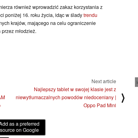
mierza również wprowadzić zakaz korzystania z
 poniżej 16. roku życia, idąc w ślady
trendu
nnych krajów, mającego na celu ograniczenie
h przez młodzież.
Next article
Najlepszy tablet w swojej klasie jest z
⟩
AM
niewytłumaczalnych powodów niedoceniany |
o
Oppo Pad Mini
Add as a preferred
source on Google