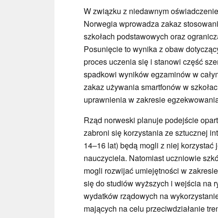
W związku z niedawnym oświadczenie
Norwegia wprowadza zakaz stosowania 
szkołach podstawowych oraz ogranicza
Posunięcie to wynika z obaw dotycząc
proces uczenia się i stanowi część sz
spadkowi wyników egzaminów w całym 
zakaz używania smartfonów w szkołac
uprawnienia w zakresie egzekwowania 
Rząd norweski planuje podejście opart
zabroni się korzystania ze sztucznej i
14–16 lat) będą mogli z niej korzysta
nauczyciela. Natomiast uczniowie szkół
mogli rozwijać umiejętności w zakresie
się do studiów wyższych i wejścia na 
wydatków rządowych na wykorzystanie 
mających na celu przeciwdziałanie tre