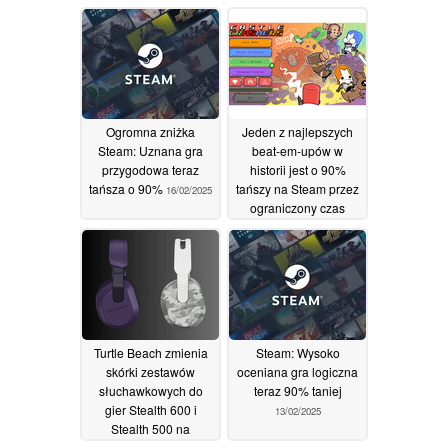
Ogromna zniżka
Jeden z najlepszych
Steam: Uznana gra
beat-em-upów w
przygodowa teraz
historii jest o 90%
tańsza o 90%
tańszy na Steam przez
16/02/2025
ograniczony czas
14/02/2025
Turtle Beach zmienia
Steam: Wysoko
skórki zestawów
oceniana gra logiczna
słuchawkowych do
teraz 90% taniej
gier Stealth 600 i
13/02/2025
Stealth 500 na
fioletowe i arktyczne