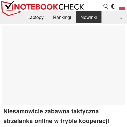
Laptopy
Rankingi
Nowinki
...
Biblioteka
Info
Szukajka recenzji
Niesamowicie zabawna taktyczna
strzelanka online w trybie kooperacji