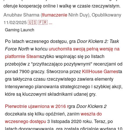
oferuje kooperację online i walkę w czasie rzeczywistym.
Anubhav Sharma (
tłumaczenie
Ninh Duy),
Opublikowany
11/02/2025
🇺🇸
🇫🇷
...
Gaming
Launch
Po latach wczesnego dostępu, gra
Door Kickers 2: Task
Force North
w końcu
uruchomiła swoją pełną wersję na
platformie Steam
szybko wspinając się po listach
przebojów z "przytłaczająco pozytywnymi" recenzjami od
ponad 7900 graczy. Stworzona przez
KillHouse Games
ta
gra taktyczna czasu rzeczywistego zawiera elementy
intensywnego planowania strategicznego i szybkiej akcji,
które są kluczowymi składnikami udanej gry.
Pierwotnie ujawniona w 2016 r
gra
Door Kickers 2
doczekała się kilku opóźnień, zanim
weszła do
wczesnego dostępu
3 listopada 2020 roku. Teraz, po
latach dopracowywania, gra została oficjalnie wydana 10