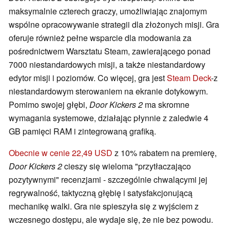
maksymalnie czterech graczy, umożliwiając znajomym
wspólne opracowywanie strategii dla złożonych misji. Gra
oferuje również pełne wsparcie dla modowania za
pośrednictwem Warsztatu Steam, zawierającego ponad
7000 niestandardowych misji, a także niestandardowy
edytor misji i poziomów. Co więcej, gra jest
Steam Deck
-z
niestandardowym sterowaniem na ekranie dotykowym.
Pomimo swojej głębi,
Door Kickers 2
ma skromne
wymagania systemowe, działając płynnie z zaledwie 4
GB pamięci RAM i zintegrowaną grafiką.
Obecnie w cenie 22,49 USD
z 10% rabatem na premierę,
Door Kickers 2
cieszy się wieloma "przytłaczająco
pozytywnymi" recenzjami - szczególnie chwalącymi jej
regrywalność, taktyczną głębię i satysfakcjonującą
mechanikę walki. Gra nie spieszyła się z wyjściem z
wczesnego dostępu, ale wydaje się, że nie bez powodu.