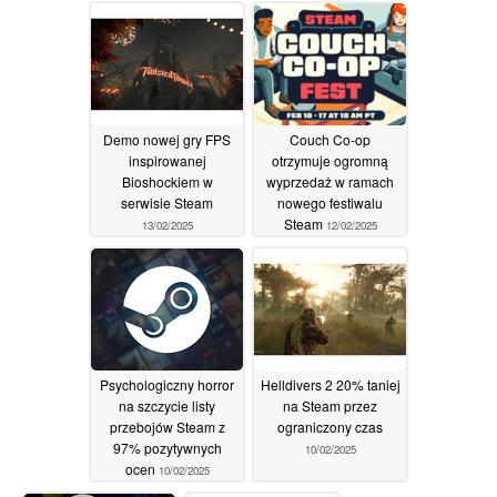
kamuflaże
14/02/2025
Demo nowej gry FPS
Couch Co-op
inspirowanej
otrzymuje ogromną
Bioshockiem w
wyprzedaż w ramach
serwisie Steam
nowego festiwalu
Steam
13/02/2025
12/02/2025
Psychologiczny horror
Helldivers 2 20% taniej
na szczycie listy
na Steam przez
przebojów Steam z
ograniczony czas
97% pozytywnych
10/02/2025
ocen
10/02/2025