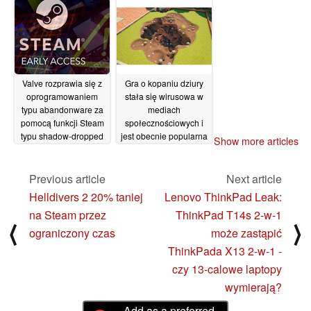
Valve rozprawia się z
Gra o kopaniu dziury
oprogramowaniem
stała się wirusowa w
typu abandonware za
mediach
pomocą funkcji Steam
społecznościowych i
typu shadow-dropped
jest obecnie popularna
Show more articles
na Steamie
09/02/2025
08/02/2025
Previous article
Next article
Helldivers 2 20% taniej
Lenovo ThinkPad Leak:
na Steam przez
ThinkPad T14s 2-w-1
⟨
⟩
ograniczony czas
może zastąpić
ThinkPada X13 2-w-1 -
czy 13-calowe laptopy
wymierają?
Add as a preferred