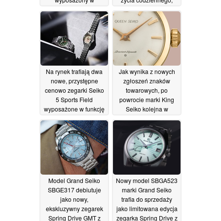
mechanizm Spring
prezentując efektowne
Drive
tarcze
01/08/2026
09/07/2026
Na rynek trafiają dwa
Jak wynika z nowych
nowe, przystępne
zgłoszeń znaków
cenowo zegarki Seiko
towarowych, po
5 Sports Field
powrocie marki King
wyposażone w funkcję
Seiko kolejna w
GMT
kolejności może być
08/07/2026
marka Queen Seiko
28/06/2026
Model Grand Seiko
Nowy model SBGA523
SBGE317 debiutuje
marki Grand Seiko
jako nowy,
trafia do sprzedaży
ekskluzywny zegarek
jako limitowana edycja
Spring Drive GMT z
zegarka Spring Drive z