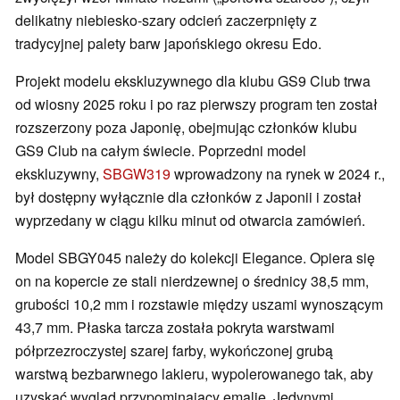
delikatny niebiesko-szary odcień zaczerpnięty z
tradycyjnej palety barw japońskiego okresu Edo.
Projekt modelu ekskluzywnego dla klubu GS9 Club trwa
od wiosny 2025 roku i po raz pierwszy program ten został
rozszerzony poza Japonię, obejmując członków klubu
GS9 Club na całym świecie. Poprzedni model
ekskluzywny,
SBGW319
wprowadzony na rynek w 2024 r.,
był dostępny wyłącznie dla członków z Japonii i został
wyprzedany w ciągu kilku minut od otwarcia zamówień.
Model SBGY045 należy do kolekcji Elegance. Opiera się
on na kopercie ze stali nierdzewnej o średnicy 38,5 mm,
grubości 10,2 mm i rozstawie między uszami wynoszącym
43,7 mm. Płaska tarcza została pokryta warstwami
półprzezroczystej szarej farby, wykończonej grubą
warstwą bezbarwnego lakieru, wypolerowanego tak, aby
uzyskać wygląd przypominający emalię. Jedynymi