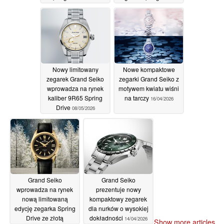
czarną ramką z
tarczą imitującą pióro
ceramiki cyrkonowej
pawia
18/06/2026
27/06/2026
Nowy limitowany
Nowe kompaktowe
zegarek Grand Seiko
zegarki Grand Seiko z
wprowadza na rynek
motywem kwiatu wiśni
kaliber 9R65 Spring
na tarczy
16/04/2026
Drive
08/05/2026
Grand Seiko
Grand Seiko
wprowadza na rynek
prezentuje nowy
nową limitowaną
kompaktowy zegarek
edycję zegarka Spring
dla nurków o wysokiej
Drive ze złotą
dokładności
14/04/2026
Show more articles