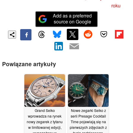
roku
Add as a preferred
source on Google
Powiązane artykuły
Grand Seiko
Nowe zegarki Seiko z
wprowadza na rynek
serii Presage Cocktail
nowy zegarek z tytanu
Time pojawiają się na
w limitowanej edycji,
pierwszych zdjęciach z
wyposażony w
życia codziennego,