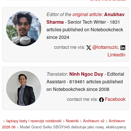
obudową
16/04/2026
Editor of the
original article
:
Anubhav
Sharma
- Senior Tech Writer
- 1831
articles published on Notebookcheck
since 2024
contact me via:
@lottamuzic
,
LinkedIn
Translator:
Ninh Ngoc Duy
- Editorial
Assistant
- 819461 articles published
on Notebookcheck
since 2008
contact me via:
Facebook
>
laptopy testy i recenzje notebooki
>
Nowinki
>
Archiwum v2
>
Archiwum
2026 06
> Model Grand Seiko SBGY045 debiutuje jako nowy, ekskluzywny