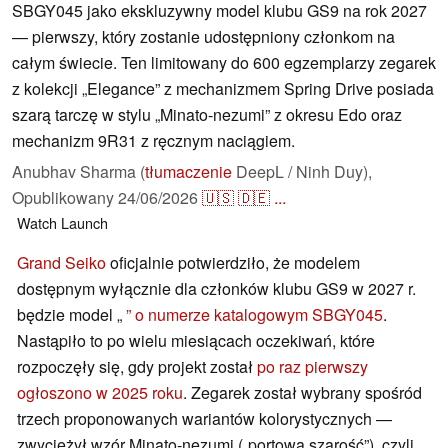
SBGY045 jako ekskluzywny model klubu GS9 na rok 2027
— pierwszy, który zostanie udostępniony członkom na
całym świecie. Ten limitowany do 600 egzemplarzy zegarek
z kolekcji „Elegance” z mechanizmem Spring Drive posiada
szarą tarczę w stylu „Minato-nezumi” z okresu Edo oraz
mechanizm 9R31 z ręcznym naciągiem.
Anubhav Sharma (
tłumaczenie
DeepL / Ninh Duy),
Opublikowany
24/06/2026
🇺🇸
🇩🇪
...
Watch
Launch
Grand Seiko
oficjalnie potwierdziło, że modelem
dostępnym wyłącznie dla członków klubu GS9 w 2027 r.
będzie model „
” o numerze katalogowym SBGY045
.
Nastąpiło to po wielu miesiącach oczekiwań, które
rozpoczęły się, gdy projekt został
po raz pierwszy
ogłoszono w 2025 roku
. Zegarek został wybrany spośród
trzech proponowanych wariantów kolorystycznych —
zwyciężył wzór Minato-nezumi („portowa szarość”), czyli