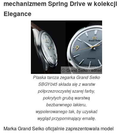
mechanizmem Spring Drive w kolekcji
Elegance
ⓘ Grand Seiko - edited
Płaska tarcza zegarka Grand Seiko
SBGY045 składa się z warstw
półprzezroczystej szarej farby,
pokrytych grubą warstwą
bezbarwnego lakieru,
wypolerowanego tak, by uzyskać
wygląd przypominający emalię.
Marka Grand Seiko oficjalnie zaprezentowała model