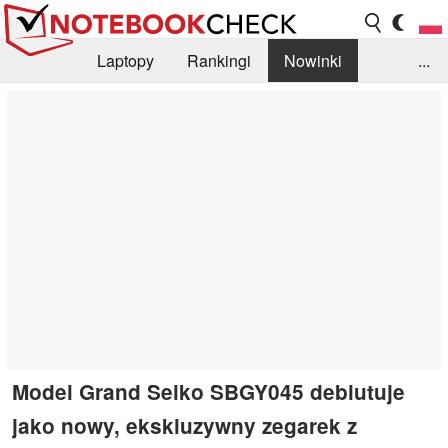
Laptopy
Rankingi
Nowinki
...
Biblioteka
Info
Szukajka recenzji
Model Grand Seiko SBGY045 debiutuje
jako nowy, ekskluzywny zegarek z