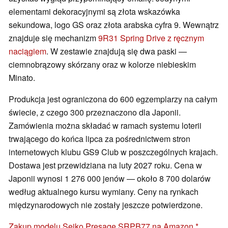
elementami dekoracyjnymi są złota wskazówka
sekundowa, logo GS oraz złota arabska cyfra 9. Wewnątrz
znajduje się mechanizm
9R31 Spring Drive z ręcznym
naciągiem
. W zestawie znajdują się dwa paski —
ciemnobrązowy skórzany oraz w kolorze niebieskim
Minato.
Produkcja jest ograniczona do 600 egzemplarzy na całym
świecie, z czego 300 przeznaczono dla Japonii.
Zamówienia można składać w ramach systemu loterii
trwającego do końca lipca za pośrednictwem stron
internetowych klubu GS9 Club w poszczególnych krajach.
Dostawa jest przewidziana na luty 2027 roku. Cena w
Japonii wynosi 1 276 000 jenów — około 8 700 dolarów
według aktualnego kursu wymiany. Ceny na rynkach
międzynarodowych nie zostały jeszcze potwierdzone.
Zakup modelu Seiko Presage SRPB77 na Amazon.