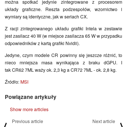
można spotkać jedynie zintegrowane z procesorem
układy graficzne. Reszta podzespołów, wzornictwo i
wymiary są identyczne, jak w seriach CX.
Z racji zintegrowanego układu grafiki Intela w zestawie
jest zasilacz 40 W (w miejsce zasilacza 65 W w przypadku
odpowiedników z kartą grafiki Nvidii).
Jedyne, czym modele CR powinny się jeszcze różnić, to
nieco mniejsza masa wynikająca z braku dGPU. I
tak CR62 7ML waży ok. 2,3 kg a CR72 7ML - ok. 2,8 kg.
Źródło:
MSI
Powiązane artykuły
Show more articles
Previous article
Next article
⟨
⟩