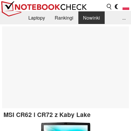
Laptopy
Rankingi
Nowinki
...
Biblioteka
Info
Szukajka recenzji
MSI CR62 i CR72 z Kaby Lake