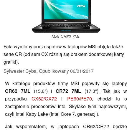
MSI CR62 7ML
Fala wymiany podzespołów w laptopów MSI objęła także
serie CR (od serii CX różnią się brakiem dodatkowej karty
grafiki).
Sylwester Cyba,
Opublikowany
06/01/2017
W katalogu produktów firmy MSI pojawiły się laptopy
CR62 7ML
(15,6") i
CR72 7ML
(17,3"). Tak jak w
przypadku
CX62/CX72
i
PE60/PE70
, chodzi tu o
zastąpienie procesorów Intel Skylake tymi najnowszymi,
czyli Intel Kaby Lake (Intel Core 7. generacji).
Jak wspomniałem, w laptopach CR62/CR72 będzie