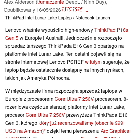
Alex Alderson (
tłumaczenie
DeepL / Ninh Duy),
Opublikowany
16/05/2026
🇺🇸
🇩🇪
...
ThinkPad
Intel
Lunar Lake
Laptop / Notebook
Launch
Lenovo właśnie wypuściło high-endowy
ThinkPad P16s i
Gen 5
w Europie i Australii. Jednocześnie rozpoczęło
sprzedaż tańszego ThinkPada E16 Gen 3 opartego na
platformie Intel Lunar Lake. Ten ostatni pojawił się na
stronie internetowej Lenovo PSREF
w lutym
sugeruje, że
laptop będzie ostatecznie dostępny na innych rynkach,
takich jak Ameryka Północna.
W międzyczasie firma rozpoczęła sprzedaż laptopa w
Europie z procesorem
Core Ultra 7 256V
procesorem. 8-
rdzeniowa część ze starszej platformy Intel Lunar Lake,
procesor
Core Ultra 7 256V
przewyższa ThinkPada E16
Gen 3, którego
który już recenzowaliśmy
(obecnie 999
USD na Amazon)
dzięki temu pierwszemu
Arc Graphics