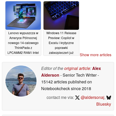
wydajnością 320 W i
pamięci RAM
wyświetlaczem 4K Mini
LPCAMM2
16/05/2026
LED
16/05/2026
Lenovo wypuszcza w
Windows 11 Release
Ameryce Północnej
Preview: Copilot w
nowego 14-calowego
Excelu i krytyczne
ThinkPada z
poprawki
LPCAMM2 RAM i Intel
zabezpieczeń już
Show more articles
Panther Lake
dostępne
15/05/2026
15/05/2026
Editor of the
original article
:
Alex
Alderson
- Senior Tech Writer
-
15142 articles published on
Notebookcheck
since 2018
contact me via:
@aldersonaj
,
Bluesky