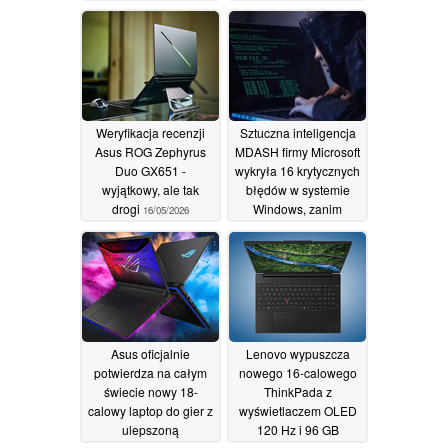
Hz i 96 GB pamięci
17/05/2026
RAM
17/05/2026
Weryfikacja recenzji
Sztuczna inteligencja
Asus ROG Zephyrus
MDASH firmy Microsoft
Duo GX651 -
wykryła 16 krytycznych
wyjątkowy, ale tak
błędów w systemie
drogi
Windows, zanim
16/05/2026
hakerzy mogli je
wykorzystać
16/05/2026
Asus oficjalnie
Lenovo wypuszcza
potwierdza na całym
nowego 16-calowego
świecie nowy 18-
ThinkPada z
calowy laptop do gier z
wyświetlaczem OLED
ulepszoną
120 Hz i 96 GB