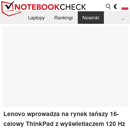
Laptopy
Rankingi
Nowinki
...
Biblioteka
Info
Szukajka recenzji
Lenovo wprowadza na rynek tańszy 16-
calowy ThinkPad z wyświetlaczem 120 Hz