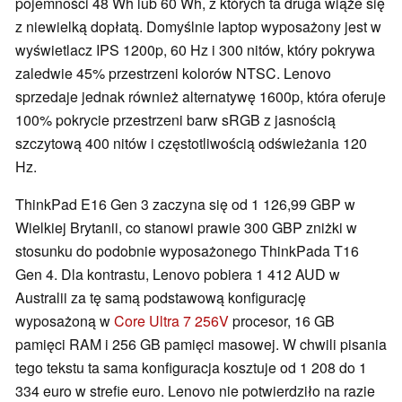
pojemności 48 Wh lub 60 Wh, z których ta druga wiąże się
z niewielką dopłatą. Domyślnie laptop wyposażony jest w
wyświetlacz IPS 1200p, 60 Hz i 300 nitów, który pokrywa
zaledwie 45% przestrzeni kolorów NTSC. Lenovo
sprzedaje jednak również alternatywę 1600p, która oferuje
100% pokrycie przestrzeni barw sRGB z jasnością
szczytową 400 nitów i częstotliwością odświeżania 120
Hz.
ThinkPad E16 Gen 3 zaczyna się od 1 126,99 GBP w
Wielkiej Brytanii, co stanowi prawie 300 GBP zniżki w
stosunku do podobnie wyposażonego ThinkPada T16
Gen 4. Dla kontrastu, Lenovo pobiera 1 412 AUD w
Australii za tę samą podstawową konfigurację
wyposażoną w
Core Ultra 7 256V
procesor, 16 GB
pamięci RAM i 256 GB pamięci masowej. W chwili pisania
tego tekstu ta sama konfiguracja kosztuje od 1 208 do 1
334 euro w strefie euro. Lenovo nie potwierdziło na razie