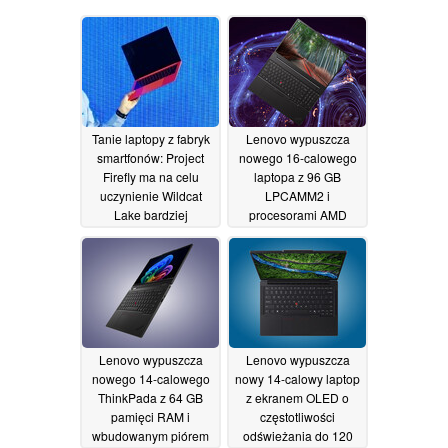
Tanie laptopy z fabryk
Lenovo wypuszcza
smartfonów: Project
nowego 16-calowego
Firefly ma na celu
laptopa z 96 GB
uczynienie Wildcat
LPCAMM2 i
Lake bardziej
procesorami AMD
przystępnym cenowo
wcześniej niż
oczekiwano
19/05/2026
18/05/2026
Lenovo wypuszcza
Lenovo wypuszcza
nowego 14-calowego
nowy 14-calowy laptop
ThinkPada z 64 GB
z ekranem OLED o
pamięci RAM i
częstotliwości
wbudowanym piórem
odświeżania do 120