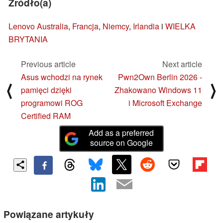
Źródło(a)
Lenovo Australia
,
Francja
,
Niemcy
,
Irlandia
i
WIELKA
BRYTANIA
Previous article
Next article
Asus wchodzi na rynek
Pwn2Own Berlin 2026 -
⟨
⟩
pamięci dzięki
Zhakowano Windows 11
programowi ROG
i Microsoft Exchange
Certified RAM
Add as a preferred
source on Google
Powiązane artykuły