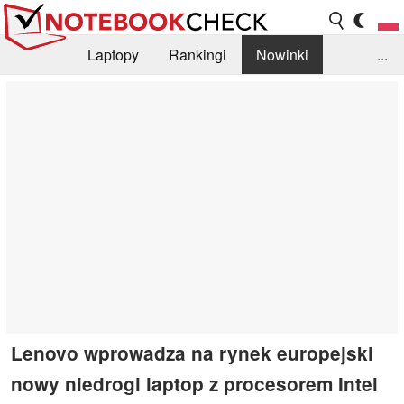
Laptopy
Rankingi
Nowinki
...
Biblioteka
Info
Szukajka recenzji
Lenovo wprowadza na rynek europejski
nowy niedrogi laptop z procesorem Intel