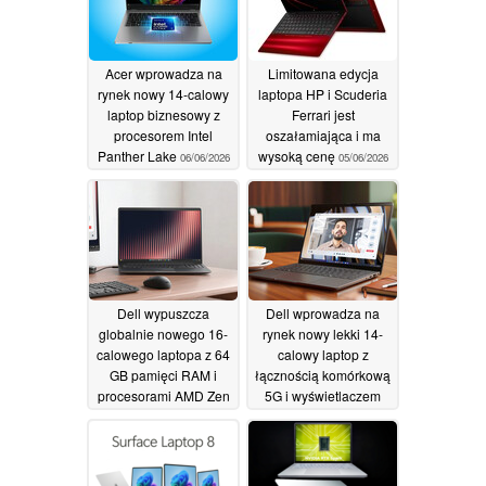
Acer wprowadza na
Limitowana edycja
rynek nowy 14-calowy
laptopa HP i Scuderia
laptop biznesowy z
Ferrari jest
procesorem Intel
oszałamiająca i ma
Panther Lake
wysoką cenę
06/06/2026
05/06/2026
Dell wypuszcza
Dell wprowadza na
globalnie nowego 16-
rynek nowy lekki 14-
calowego laptopa z 64
calowy laptop z
GB pamięci RAM i
łącznością komórkową
procesorami AMD Zen
5G i wyświetlaczem
5
VRR 120 Hz
05/06/2026
05/06/2026