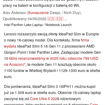
pracy na baterii w konfiguracji z baterią 60 Wh.
Alex Alderson (
tłumaczenie
DeepL / Ninh Duy),
Opublikowany
04/06/2026
🇺🇸
🇩🇪
...
Intel
Panther Lake
Laptop / Notebook
Launch
Lenovo rozszerzyło swoją ofertę IdeaPad Slim w Europie
o nowy 16-calowy model. Dla kontekstu, firma
firma
wydała
ideaPad Slim 5 16 Gen 11 z procesorami AMD
Gorgon Point i Intel Panther Lake. Zastępując modele Gen
10
które recenzowaliśmy w 2025 roku
(obecnie 799 USD
na Amazon)
, te modele Gen 11 kosztują obecnie około
1100 funtów w Wielkiej Brytanii i 1129-1300 euro w strefie
euro.
Dla porównania, IdeaPad Slim 3 16IPH11 można kupić
już za 1 009 euro w strefie euro. Obecnie 16-calowy laptop
zaczyna się od
Core Ultra 5 322
6-rdzeniowym
procesorem, który można wymienić na 8-rdzeniowy
Core