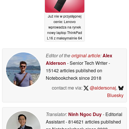
Już nie w przystępnej
cenie: Lenovo
wprowadza na rynek
nowy laptop ThinkPad
L16 z maksymalnie 64
GB pamięci RAM i
procesorami AMD
Editor of the
original article
:
Alex
04/06/2026
Alderson
- Senior Tech Writer
-
15142 articles published on
Notebookcheck
since 2018
contact me via:
@aldersonaj
,
Bluesky
Translator:
Ninh Ngoc Duy
- Editorial
Assistant
- 814621 articles published