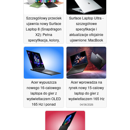
Szczegółowy przeciek
Surface Laptop Ultra -
ujawnia nowy Surface
szczegółowe
Laptop 8 (Snapdragon
specyfikacje i
X2): Pełna
aktualizacje oficjalnie
specyfikacja, kolory,
ujawnione: MacBook
data premiery
Pro z Windows 11?
04/06/2026
04/06/2026
Acer wypuszcza
Acer wprowadza na
nowego 16-calowego
rynek nowy 15-calowy
laptopa do gier z
laptop do gier z
wyświetlaczem OLED
wyświetlaczem 165 Hz
165 Hz i ponad
04/06/2026
dwukrotnie dłuższą
żywotnością baterii niż
starszy model
04/06/2026