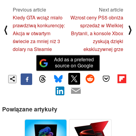
Previous article
Next article
Kiedy GTA wciąż miało
Wzrost ceny PS5 obniża
prawdziwą konkurencję:
sprzedaż w Wielkiej
⟨
⟩
Akcja w otwartym
Brytanii, a konsole Xbox
świecie za mniej niż 3
zyskują dzięki
dolary na Steamie
ekskluzywnej grze
Add as a preferred
source on Google
Powiązane artykuły