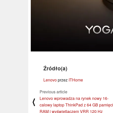
Źródło(a)
Lenovo
przez
ITHome
Previous article
Lenovo wprowadza na rynek nowy 16-
⟨
calowy laptop ThinkPad z 64 GB pamięc
RAM i wyświetlaczem VRR 120 Hz