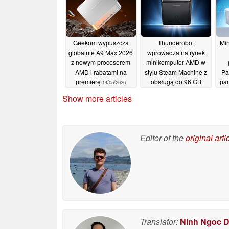
Geekom wypuszcza
Thunderobot
Min
globalnie A9 Max 2026
wprowadza na rynek
z nowym procesorem
minikomputer AMD w
AMD i rabatami na
stylu Steam Machine z
Pa
premierę
obsługą do 96 GB
pa
14/05/2026
pamięci VRAM
Show more articles
13/05/2026
Editor of the
original arti
Translator:
Ninh Ngoc 