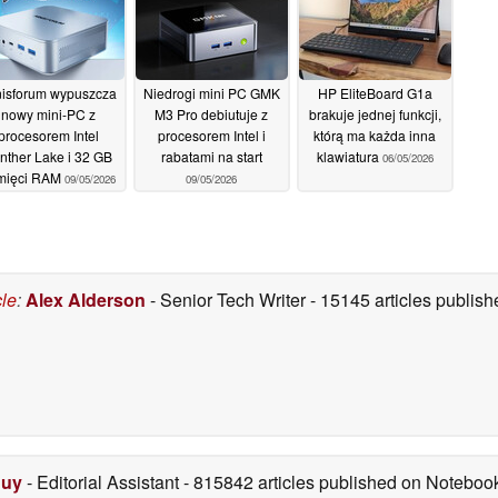
isforum wypuszcza
Niedrogi mini PC GMK
HP EliteBoard G1a
nowy mini-PC z
M3 Pro debiutuje z
brakuje jednej funkcji,
procesorem Intel
procesorem Intel i
którą ma każda inna
nther Lake i 32 GB
rabatami na start
klawiatura
06/05/2026
mięci RAM
09/05/2026
09/05/2026
cle
:
Alex Alderson
- Senior Tech Writer
- 15145 articles publi
Duy
- Editorial Assistant
- 815842 articles published on Notebo