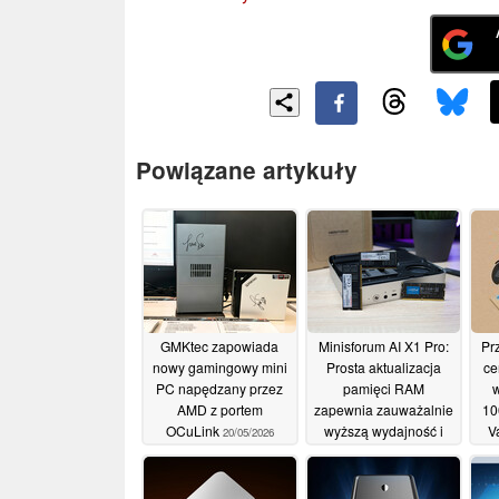
Powiązane artykuły
GMKtec zapowiada
Minisforum AI X1 Pro:
Pr
nowy gamingowy mini
Prosta aktualizacja
ce
PC napędzany przez
pamięci RAM
AMD z portem
zapewnia zauważalnie
10
OCuLink
wyższą wydajność i
V
20/05/2026
uwalnia Radeona
pak
890M
18/05/2026