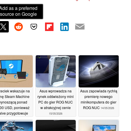
Add as a preferred
source on Google
zeciek wskazuje na
Asus wprowadza na
Asus zapowiada rychłą
nę Steam Machine
rynek odświeżony mini
premierę nowego
wynoszącą ponad
PC do gier ROG NUC
minikomputera do gier
00 USD, ponieważ
w atrakcyjnej cenie
ROG NUC
14/05/2026
alve przygotowuje
15/05/2026
iety z datą premiery
16/05/2026