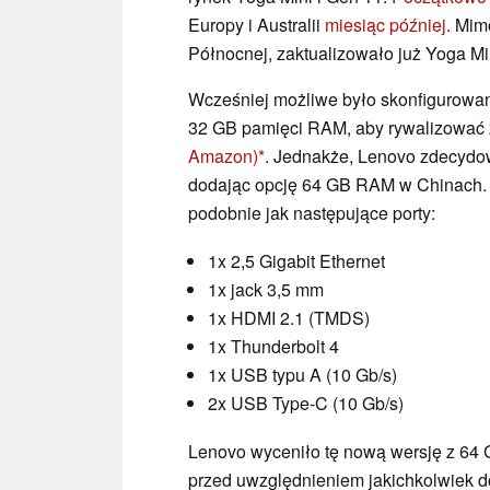
Europy i Australii
miesiąc później
. Mim
Północnej, zaktualizowało już Yoga Mi
Wcześniej możliwe było skonfigurowa
32 GB pamięci RAM, aby rywalizować
Amazon)
. Jednakże, Lenovo zdecydow
dodając opcję 64 GB RAM w Chinach.
podobnie jak następujące porty:
1x 2,5 Gigabit Ethernet
1x jack 3,5 mm
1x HDMI 2.1 (TMDS)
1x Thunderbolt 4
1x USB typu A (10 Gb/s)
2x USB Type-C (10 Gb/s)
Lenovo wyceniło tę nową wersję z 6
przed uwzględnieniem jakichkolwiek do