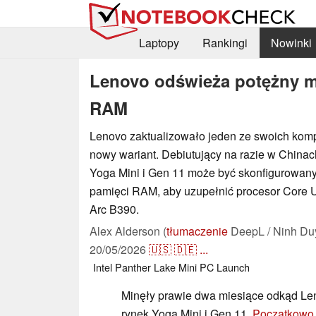
Laptopy
Rankingi
Nowinki
Lenovo odświeża potężny m
RAM
Lenovo zaktualizowało jeden ze swoich kom
nowy wariant. Debiutujący na razie w Chinac
Yoga Mini i Gen 11 może być skonfigurowan
pamięci RAM, aby uzupełnić procesor Core Ul
Arc B390.
Alex Alderson (
tłumaczenie
DeepL / Ninh Du
20/05/2026
🇺🇸
🇩🇪
...
Intel
Panther Lake
Mini PC
Launch
Minęły prawie dwa miesiące odkąd Le
rynek Yoga Mini i Gen 11.
Początkowo