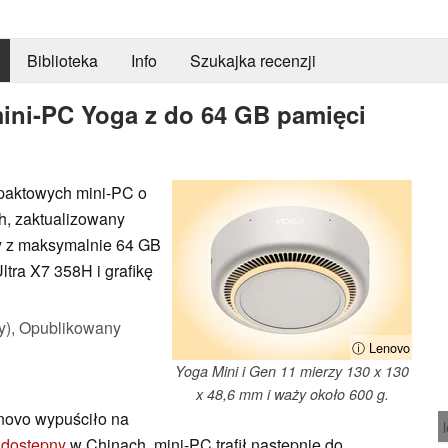
Biblioteka
Info
Szukajka recenzji
ini-PC Yoga z do 64 GB pamięci
paktowych mini-PC o
h, zaktualizowany
y z maksymalnie 64 GB
tra X7 358H i grafikę
y),
Opublikowany
ⓘ Lenovo
Yoga Mini i Gen 11 mierzy 130 x 130
x 48,6 mm i waży około 600 g.
novo wypuściło na
 dostępny
w Chinach, mini-PC trafił następnie do