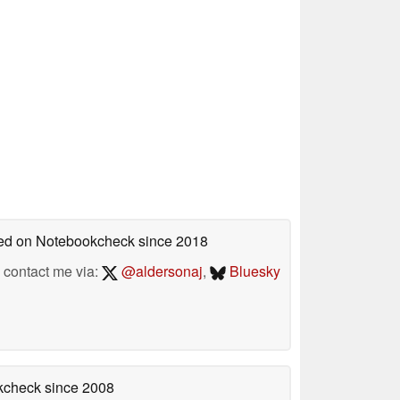
shed on Notebookcheck
since 2018
contact me via:
@aldersonaj
,
Bluesky
okcheck
since 2008