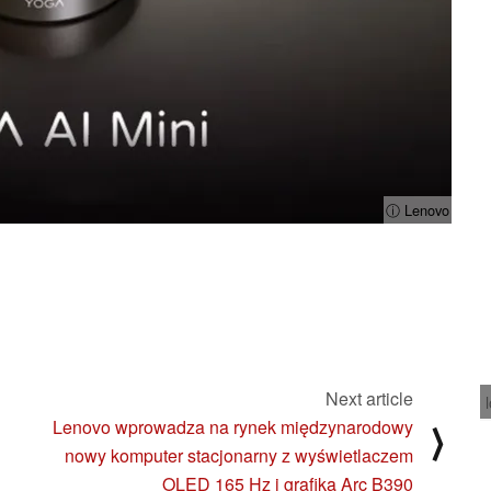
ⓘ Lenovo
Next article
Lenovo wprowadza na rynek międzynarodowy
⟩
i
nowy komputer stacjonarny z wyświetlaczem
OLED 165 Hz i grafiką Arc B390