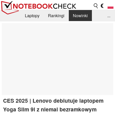
Laptopy
Rankingi
Nowinki
...
Biblioteka
Info
Szukajka recenzji
CES 2025 | Lenovo debiutuje laptopem
Yoga Slim 9i z niemal bezramkowym