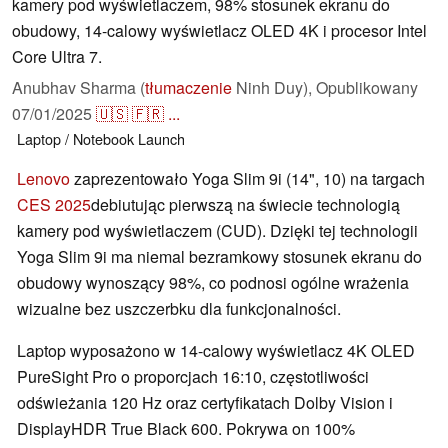
kamery pod wyświetlaczem, 98% stosunek ekranu do
obudowy, 14-calowy wyświetlacz OLED 4K i procesor Intel
Core Ultra 7.
Anubhav Sharma (
tłumaczenie
Ninh Duy),
Opublikowany
07/01/2025
🇺🇸
🇫🇷
...
Laptop / Notebook
Launch
Lenovo
zaprezentowało Yoga Slim 9i (14", 10) na targach
CES 2025
debiutując pierwszą na świecie technologią
kamery pod wyświetlaczem (CUD). Dzięki tej technologii
Yoga Slim 9i ma niemal bezramkowy stosunek ekranu do
obudowy wynoszący 98%, co podnosi ogólne wrażenia
wizualne bez uszczerbku dla funkcjonalności.
Laptop wyposażono w 14-calowy wyświetlacz 4K OLED
PureSight Pro o proporcjach 16:10, częstotliwości
odświeżania 120 Hz oraz certyfikatach Dolby Vision i
DisplayHDR True Black 600. Pokrywa on 100%