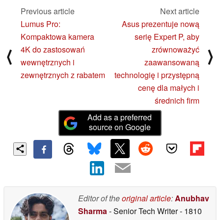
Previous article
Next article
07/01/2025
Lumus Pro:
Asus prezentuje nową
Kompaktowa kamera
serię Expert P, aby
4K do zastosowań
zrównoważyć
⟨
⟩
wewnętrznych i
zaawansowaną
zewnętrznych z rabatem
technologię i przystępną
cenę dla małych i
średnich firm
Add as a preferred
source on Google
Editor of the
original article
:
Anubhav
Sharma
- Senior Tech Writer
- 1810