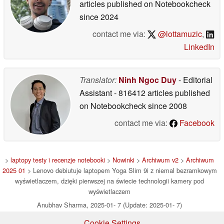
articles published on Notebookcheck
since 2024
contact me via:
@lottamuzic
,
LinkedIn
Translator:
Ninh Ngoc Duy
- Editorial
Assistant
- 816412 articles published
on Notebookcheck
since 2008
contact me via:
Facebook
>
laptopy testy i recenzje notebooki
>
Nowinki
>
Archiwum v2
>
Archiwum
2025 01
> Lenovo debiutuje laptopem Yoga Slim 9i z niemal bezramkowym
wyświetlaczem, dzięki pierwszej na świecie technologii kamery pod
wyświetlaczem
Anubhav Sharma, 2025-01- 7 (Update: 2025-01- 7)
Cookie Settings