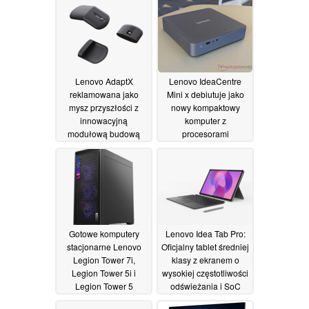
5090
07/01/2025
07/01/2025
Lenovo AdaptX
Lenovo IdeaCentre
reklamowana jako
Mini x debiutuje jako
mysz przyszłości z
nowy kompaktowy
innowacyjną
komputer z
modułową budową
procesorami
Snapdragon serii X
07/01/2025
07/01/2025
Gotowe komputery
Lenovo Idea Tab Pro:
stacjonarne Lenovo
Oficjalny tablet średniej
Legion Tower 7i,
klasy z ekranem o
Legion Tower 5i i
wysokiej częstotliwości
Legion Tower 5
odświeżania i SoC
oficjalnie wyposażone
MediaTek Dimensity