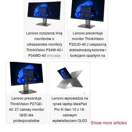
w procesory graficzne
07/01/2025
z serii GeForce RTX 40
07/01/2025
Lenovo rozszerza linię
Lenovo prezentuje
monitorów o
monitor ThinkVision
ultraszerokie monitory
P32UD-40 z ulepszoną
ThinkVision P34W-40 i
dokładnością kolorów i
P34WD-40
funkcjami opartymi na
07/01/2025
sztucznej inteligencji
07/01/2025
Lenovo prezentuje
Lenovo wprowadza na
ThinkVision P27QD-
rynek laptop IdeaPad
40: 27-calowy monitor
Pro 5i Gen 10 z 16-
QHD dla
calowym
profesjonalistów
wyświetlaczem OLED
Show more articles
2,8K 120 Hz i
07/01/2025
elegancką obudową