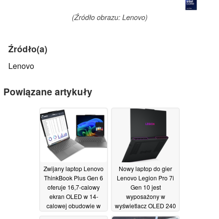
(Źródło obrazu: Lenovo)
Źródło(a)
Lenovo
Powiązane artykuły
Zwijany laptop Lenovo
Nowy laptop do gier
ThinkBook Plus Gen 6
Lenovo Legion Pro 7i
oferuje 16,7-calowy
Gen 10 jest
ekran OLED w 14-
wyposażony w
calowej obudowie w
wyświetlacz OLED 240
atrakcyjnej cenie
Hz i GeForce RTX