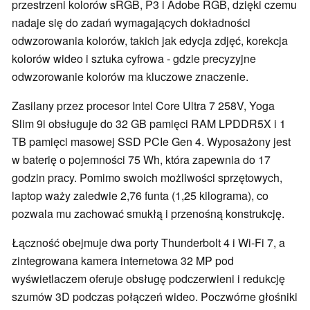
przestrzeni kolorów sRGB, P3 i Adobe RGB, dzięki czemu
nadaje się do zadań wymagających dokładności
odwzorowania kolorów, takich jak edycja zdjęć, korekcja
kolorów wideo i sztuka cyfrowa - gdzie precyzyjne
odwzorowanie kolorów ma kluczowe znaczenie.
Zasilany przez procesor Intel Core Ultra 7 258V, Yoga
Slim 9i obsługuje do 32 GB pamięci RAM LPDDR5X i 1
TB pamięci masowej SSD PCIe Gen 4. Wyposażony jest
w baterię o pojemności 75 Wh, która zapewnia do 17
godzin pracy. Pomimo swoich możliwości sprzętowych,
laptop waży zaledwie 2,76 funta (1,25 kilograma), co
pozwala mu zachować smukłą i przenośną konstrukcję.
Łączność obejmuje dwa porty Thunderbolt 4 i Wi-Fi 7, a
zintegrowana kamera internetowa 32 MP pod
wyświetlaczem oferuje obsługę podczerwieni i redukcję
szumów 3D podczas połączeń wideo. Poczwórne głośniki