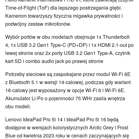
Time-of-Flight (ToF) dla lepszego postrzegania głębi.
Kamerom towarzyszy fizyczna migawka prywatności i
podwójny zestaw mikrofonów.
Wybór portów w obu modelach obejmuje 1x Thunderbolt
4, 1x USB 3.2 Gen1 Type-C (PD+DP) i 1x HDMI 2.1-out po
lewej stronie oraz 2x porty USB 3.2 Gen1 Type-A, czytnik
kart SD i combo audio jack po prawej stronie
Potrzeby sieciowe są zaspokajane przez moduł Wi-Fi 6E
z Bluetooth 5.1 w wersji 14-calowej, podczas gdy wariant
16-calowy jest wyposażony w opcje Wi-Fi 6 i Wi-Fi 6E.
Akumulator Li-Po o pojemności 75 WHr zasila wnętrza
obu modeli.
Lenovo IdeaPad Pro 5i 14 i IdeaPad Pro 5i 16 będą
dostępne w wersjach kolorystycznych Arctic Grey i Frost
Blue od kwietnia 2023 roku w cenach zaczynających się