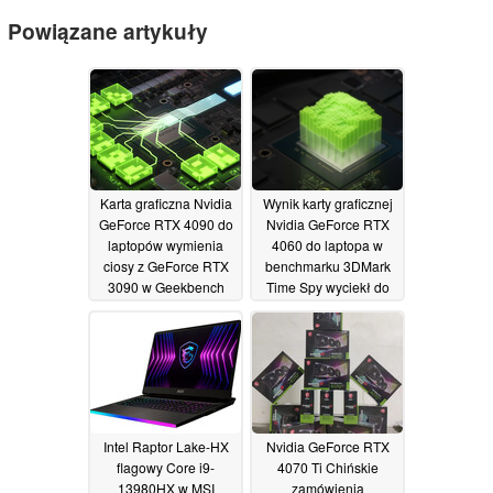
Powiązane artykuły
Karta graficzna Nvidia
Wynik karty graficznej
GeForce RTX 4090 do
Nvidia GeForce RTX
laptopów wymienia
4060 do laptopa w
ciosy z GeForce RTX
benchmarku 3DMark
3090 w Geekbench
Time Spy wyciekł do
sieci
31/12/2022
31/12/2022
Intel Raptor Lake-HX
Nvidia GeForce RTX
flagowy Core i9-
4070 Ti Chińskie
13980HX w MSI
zamówienia