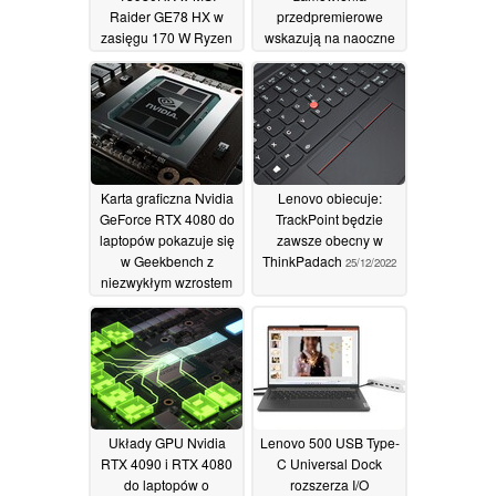
Raider GE78 HX w
przedpremierowe
zasięgu 170 W Ryzen
wskazują na naoczne
9 7950X i o 51%
ceny sięgające nawet
szybszy od wycieku
1 204 USD za karty
Apple M2 Max
partnerów
31/12/2022
28/12/2022
Karta graficzna Nvidia
Lenovo obiecuje:
GeForce RTX 4080 do
TrackPoint będzie
laptopów pokazuje się
zawsze obecny w
w Geekbench z
ThinkPadach
25/12/2022
niezwykłym wzrostem
wydajności w stosunku
do Ampere
28/12/2022
Układy GPU Nvidia
Lenovo 500 USB Type-
RTX 4090 i RTX 4080
C Universal Dock
do laptopów o
rozszerza I/O