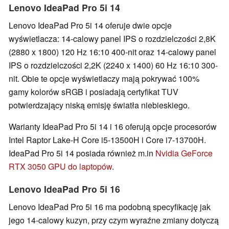
Lenovo IdeaPad Pro 5i 14
Lenovo IdeaPad Pro 5i 14 oferuje dwie opcje
wyświetlacza: 14-calowy panel IPS o rozdzielczości 2,8K
(2880 x 1800) 120 Hz 16:10 400-nit oraz 14-calowy panel
IPS o rozdzielczości 2,2K (2240 x 1400) 60 Hz 16:10 300-
nit. Obie te opcje wyświetlaczy mają pokrywać 100%
gamy kolorów sRGB i posiadają certyfikat TUV
potwierdzający niską emisję światła niebieskiego.
Warianty IdeaPad Pro 5i 14 i 16 oferują opcje procesorów
Intel Raptor Lake-H Core i5-13500H i Core i7-13700H.
IdeaPad Pro 5i 14 posiada również m.in
Nvidia GeForce
RTX 3050 GPU do laptopów
.
Lenovo IdeaPad Pro 5i 16
Lenovo IdeaPad Pro 5i 16 ma podobną specyfikację jak
jego 14-calowy kuzyn, przy czym wyraźne zmiany dotyczą