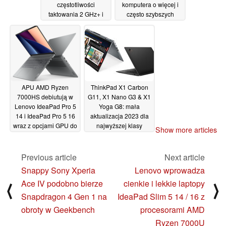
częstotliwości
komputera o więcej i
taktowania 2 GHz+ i
często szybszych
mocy do 200 W z
portów
20/12/2022
Dynamic Boost, RTX
4060 i RTX 4050 o
mocy do 95 W lub 165
W każdy
23/12/2022
APU AMD Ryzen
ThinkPad X1 Carbon
7000HS debiutują w
G11, X1 Nano G3 & X1
Lenovo IdeaPad Pro 5
Yoga G8: mała
14 i IdeaPad Pro 5 16
aktualizacja 2023 dla
wraz z opcjami GPU do
najwyższej klasy
Show more articles
Nvidia RTX 4050
ThinkPadów Lenovo
20/12/2022
20/12/2022
Previous article
Next article
Snappy Sony Xperia
Lenovo wprowadza
Ace IV podobno bierze
cienkie i lekkie laptopy
⟨
⟩
Snapdragon 4 Gen 1 na
IdeaPad Slim 5 14 / 16 z
obroty w Geekbench
procesorami AMD
Ryzen 7000U