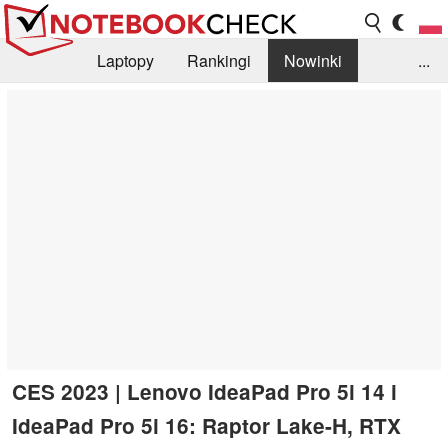
Laptopy
Rankingi
Nowinki
...
Biblioteka
Info
Szukajka recenzji
CES 2023 | Lenovo IdeaPad Pro 5i 14 i
IdeaPad Pro 5i 16: Raptor Lake-H, RTX