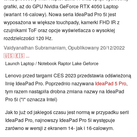
grafiki, aż do GPU Nvidia GeForce RTX 4050 Laptop
(wariant 16-calowy). Nowa seria IdeaPad Pro 5i jest
wyposażona w większe touchpady, kamerki FHD IR z
czujnikami ToF oraz opcje wyświetlacza o wysokiej
rozdzielczości 120 Hz.
Vaidyanathan Subramaniam,
Opublikowany
20/12/2022
🇺🇸
🇪🇸
...
Launch
Laptop / Notebook
Raptor Lake
Geforce
Lenovo przed targami CES 2023 przedstawia odświeżoną
linię IdeaPad Pro. Poprzednio nazywana
IdeaPad 5 Pro
,
tym razem nastąpiła drobna zmiana nazwy na IdeaPad
Pro 5i ("i" oznacza Intel)
Jak to już od jakiegoś czasu jest normą w przypadku serii
IdeaPad Pro, najnowszy IdeaPad Pro 5i występuje
zarówno w wersji z ekranem 14- jak i 16-calowym.