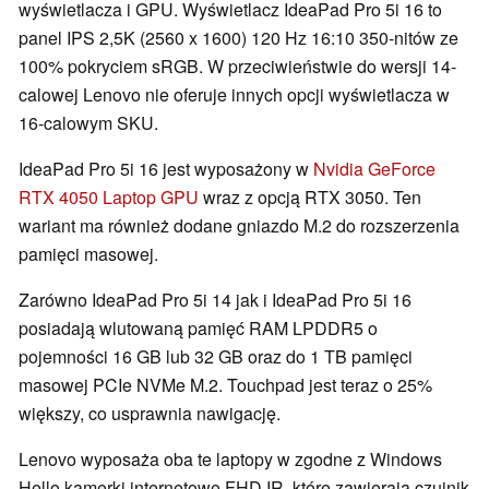
wyświetlacza i GPU. Wyświetlacz IdeaPad Pro 5i 16 to
panel IPS 2,5K (2560 x 1600) 120 Hz 16:10 350-nitów ze
100% pokryciem sRGB. W przeciwieństwie do wersji 14-
calowej Lenovo nie oferuje innych opcji wyświetlacza w
16-calowym SKU.
IdeaPad Pro 5i 16 jest wyposażony w
Nvidia GeForce
RTX 4050 Laptop GPU
wraz z opcją RTX 3050. Ten
wariant ma również dodane gniazdo M.2 do rozszerzenia
pamięci masowej.
Zarówno IdeaPad Pro 5i 14 jak i IdeaPad Pro 5i 16
posiadają wlutowaną pamięć RAM LPDDR5 o
pojemności 16 GB lub 32 GB oraz do 1 TB pamięci
masowej PCIe NVMe M.2. Touchpad jest teraz o 25%
większy, co usprawnia nawigację.
Lenovo wyposaża oba te laptopy w zgodne z Windows
Hello kamerki internetowe FHD IR, które zawierają czujnik