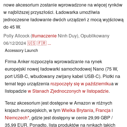
nowe akcesorium zostanie wprowadzone na więcej rynków
w najbliższej przyszłości. Ładowarka umożliwia
jednoczesne ładowanie dwóch urządzeń z mocą wyjściową
do 45 W.
Polly Allcock (
tłumaczenie
Ninh Duy),
Opublikowany
06/12/2024
🇺🇸
🇫🇷
...
Accessory
Launch
Firma Anker rozpoczęła wprowadzanie na rynek
europejski nowej ładowarki samochodowej Nano (75 W,
port USB-C, wbudowany zwijany kabel USB-C). Plotki na
temat tego urządzenia
rozpoczęły się w październiku
a w
listopadzie
w Stanach Zjednoczonych w listopadzie
.
Teraz akcesorium jest dostępne w Amazon w różnych
krajach europejskich, w tym
Wielka Brytania
,
Francja
i
Niemczech
, gdzie jest dostępny w cenie 29,99 GBP /
35,99 EUR. Ponadto, lista produktów na rynkach takich