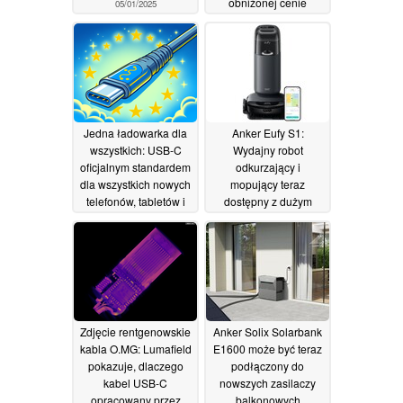
obniżonej cenie
05/01/2025
01/01/2025
Jedna ładowarka dla
Anker Eufy S1:
wszystkich: USB-C
Wydajny robot
oficjalnym standardem
odkurzający i
dla wszystkich nowych
mopujący teraz
telefonów, tabletów i
dostępny z dużym
aparatów w UE
rabatem
29/12/2024
30/12/2024
Zdjęcie rentgenowskie
Anker Solix Solarbank
kabla O.MG: Lumafield
E1600 może być teraz
pokazuje, dlaczego
podłączony do
kabel USB-C
nowszych zasilaczy
opracowany przez
balkonowych