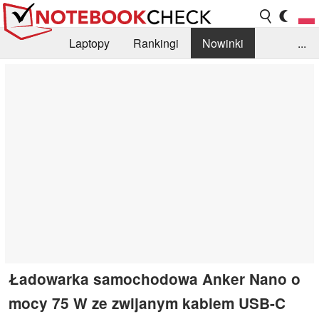
Laptopy
Rankingi
Nowinki
...
Biblioteka
Info
Szukajka recenzji
Ładowarka samochodowa Anker Nano o
mocy 75 W ze zwijanym kablem USB-C