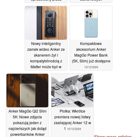
hakerów jest tak trudny
Solarbank 2 po
do wykrycia
aktualizacji
20/12/2024
18/12/2024
Nowy inteligentny
Kompaktowe
zamek wideo Anker ze
akcesorium Anker
skanerem żył i
MagGo Power Bank
kompatybilnością z
(5K, Slim) już dostępne
Matter może być w
13/12/2024
drodze
13/12/2024
Anker MagGo Qi2 Slim
Plotka: Wkrótce
5K: Nowe zdjęcia
premiera nowej listwy
pokazują jeden z
zasilającej Anker 12 w
najcieńszych jak dotąd
1
10/12/2024
powerbanków Anker
Show more articles