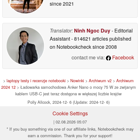
since 2021
Translator:
Ninh Ngoc Duy
- Editorial
Assistant
- 814621 articles published
on Notebookcheck
since 2008
contact me via:
Facebook
>
laptopy testy i recenzje notebooki
>
Nowinki
>
Archiwum v2
>
Archiwum
2024 12
> Ładowarka samochodowa Anker Nano o mocy 75 W ze zwijanym
kablem USB-C jest teraz dostępna w większej liczbie krajów
Polly Allcock, 2024-12- 6 (Update: 2024-12- 6)
Cookie Settings
| 02.08.2026 05:07
* If you buy something via one of our affiliate links, Notebookcheck may
earn a commission. Thank you for your support!