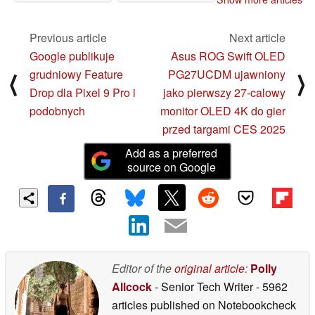
12/12/2024
Previous article
Next article
Google publikuje
Asus ROG Swift OLED
grudniowy Feature
PG27UCDM ujawniony
⟨
⟩
Drop dla Pixel 9 Pro i
jako pierwszy 27-calowy
podobnych
monitor OLED 4K do gier
przed targami CES 2025
Add as a preferred
source on Google
Editor of the
original article
:
Polly
Allcock
- Senior Tech Writer
- 5962
articles published on Notebookcheck