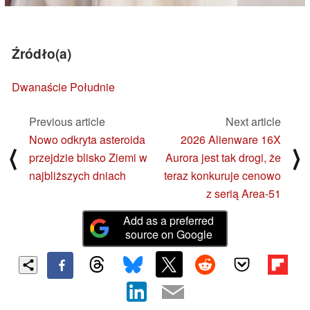
Źródło(a)
Dwanaście Południe
Previous article
Next article
Nowo odkryta asteroida
2026 Alienware 16X
⟨
⟩
przejdzie blisko Ziemi w
Aurora jest tak drogi, że
najbliższych dniach
teraz konkuruje cenowo
z serią Area-51
Add as a preferred
source on Google