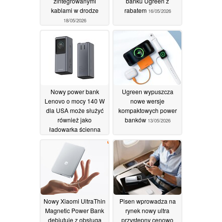
zintegrowanymi
banku Ugreen z
kablami w drodze
rabatem
16/05/2026
18/05/2026
Nowy power bank
Ugreen wypuszcza
Lenovo o mocy 140 W
nowe wersje
dla USA może służyć
kompaktowych power
również jako
banków
13/05/2026
ładowarka ścienna
14/05/2026
Nowy Xiaomi UltraThin
Pisen wprowadza na
Magnetic Power Bank
rynek nowy ultra
debiutuje z obsługą
przystępny cenowo