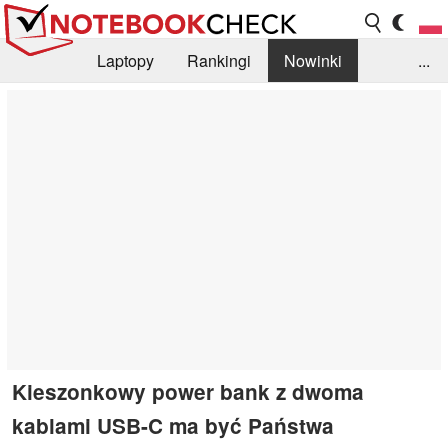
Laptopy
Rankingi
Nowinki
...
Biblioteka
Info
Szukajka recenzji
Kieszonkowy power bank z dwoma
kablami USB-C ma być Państwa