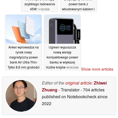
szybkiego ładowania
power bank z
45W
wbudowanym kablem i
11/05/2026
szybkim ładowaniem
67 W
08/05/2026
Anker wprowadza na
Ugreen wypuszcza
rynek nowy
nową wersję
magnetyczny power
kompaktowego power
bank Air Ultra-Thin:
banku w większej
Tylko 8,6 mm grubości
liczbie krajów
05/05/2026
Show more articles
08/05/2026
Editor of the
original article
:
Zhiwei
Zhuang
- Translator
- 704 articles
published on Notebookcheck
since
2022