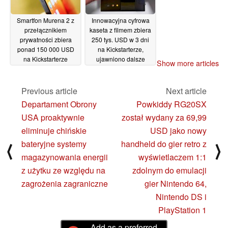
Smartfon Murena 2 z
Innowacyjna cyfrowa
przełącznikiem
kaseta z filmem zbiera
prywatności zbiera
250 tys. USD w 3 dni
ponad 150 000 USD
na Kickstarterze,
na Kickstarterze
ujawniono dalsze
Show more articles
szczegóły produktu
25/10/2023
18/10/2023
Previous article
Next article
Departament Obrony
Powkiddy RG20SX
USA proaktywnie
został wydany za 69,99
eliminuje chińskie
USD jako nowy
bateryjne systemy
handheld do gier retro z
⟨
⟩
magazynowania energii
wyświetlaczem 1:1
z użytku ze względu na
zdolnym do emulacji
zagrożenia zagraniczne
gier Nintendo 64,
Nintendo DS i
PlayStation 1
Add as a preferred