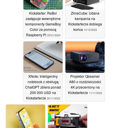
Kickstarter: ReBoi
ZimaCube: Udana
zastępuje wewnętrzne
kampania na
komponenty GameBoy
Kickstarterze dobiega
Color za pomocą
końca
14/12/2023
Raspberry Pi
23/01/2024
XNote: Inteligentny
Projektor Qbeamer
notebook z obsługą
A80 o rozdzielczości
ChatGPT zbiera ponad
4K przeceniony na
200 000 USD na
Kickstarterze
11/11/2023
Kickstarterze
30/11/2023