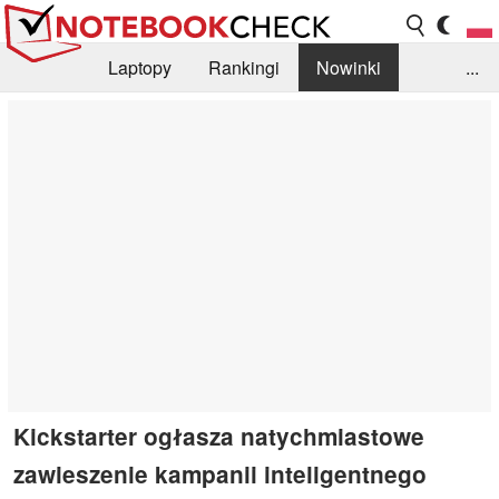
Laptopy
Rankingi
Nowinki
...
Biblioteka
Info
Szukajka recenzji
Kickstarter ogłasza natychmiastowe
zawieszenie kampanii inteligentnego