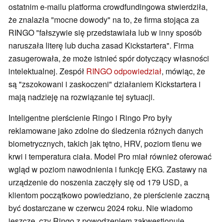
ostatnim e-mailu platforma crowdfundingowa stwierdziła,
że znalazła "mocne dowody" na to, że firma stojąca za
RINGO "fałszywie się przedstawiała lub w inny sposób
naruszała literę lub ducha zasad Kickstartera". Firma
zasugerowała, że może istnieć spór dotyczący własności
intelektualnej. Zespół
RINGO odpowiedział
, mówiąc, że
są "zszokowani i zaskoczeni" działaniem Kickstartera i
mają nadzieję na rozwiązanie tej sytuacji.
Inteligentne pierścienie Ringo i Ringo Pro były
reklamowane jako zdolne do śledzenia różnych danych
biometrycznych, takich jak tętno, HRV, poziom tlenu we
krwi i temperatura ciała. Model Pro miał również oferować
wgląd w poziom nawodnienia i funkcję EKG. Zastawy na
urządzenie do noszenia zaczęły się od 179 USD, a
klientom początkowo powiedziano, że pierścienie zaczną
być dostarczane w czerwcu 2024 roku. Nie wiadomo
jeszcze, czy Ringo z powodzeniem zakwestionuje