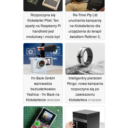
Rozpoczyna się
Re-Time Pty Ltd
Kickstarter Pilet: Ten
uruchamia kampanię
oparty na Raspberry Pi
na Kickstarterze dla
handheld jest
urządzenia do terapii
modułowy i może być
światłem Retimer 3,
wyposażony w
które poprawia jakość
klawiaturę lub
snu, zmniejsza stres i
gamepad
zwiększa
10/01/2025
produktywność
poprzez dostosowanie
rytmu dobowego
24/08/2024
I'm Back GmbH
Inteligentny pierścień
wprowadza
Ringo: nowa kampania
bezlusterkowiec
rozpoczyna się po
Yashica - I'm Back na
zawieszeniu
Kickstarterze
Kickstartera
09/05/2024
07/05/2024