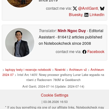
contact me via:
@AnilGanti
,
Bluesky
,
LinkedIn
Translator:
Ninh Ngoc Duy
- Editorial
Assistant
- 816412 articles published
on Notebookcheck
since 2008
contact me via:
Facebook
>
laptopy testy i recenzje notebooki
>
Nowinki
>
Archiwum v2
>
Archiwum
2024 07
> Intel Arc 140V: Nowy procesor graficzny Lunar Lake wypada na
równi z Radeonem 780M w Geekbench
Anil Ganti, 2024-07-14 (Update: 2024-07-14)
Cookie Settings
| 03.08.2026 16:53
* If you buy something via one of our affiliate links, Notebookcheck may