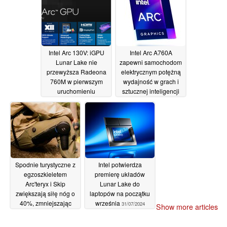
pamięci VRAM.
26/09/2024
Intel Arc 130V: iGPU
Intel Arc A760A
Lunar Lake nie
zapewni samochodom
przewyższa Radeona
elektrycznym potężną
760M w pierwszym
wydajność w grach i
uruchomieniu
sztucznej inteligencji
Geekbench
26/08/2024
10/08/2024
Spodnie turystyczne z
Intel potwierdza
egzoszkieletem
premierę układów
Arc'teryx i Skip
Lunar Lake do
zwiększają siłę nóg o
laptopów na początku
40%, zmniejszając
września
31/07/2024
Show more articles
odczuwalną wagę o 30
funtów
31/07/2024