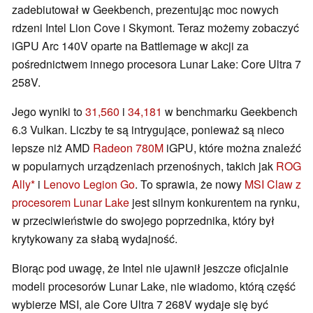
zadebiutował w Geekbench, prezentując moc nowych
rdzeni Intel Lion Cove i Skymont. Teraz możemy zobaczyć
iGPU Arc 140V oparte na Battlemage w akcji za
pośrednictwem innego procesora Lunar Lake: Core Ultra 7
258V.
Jego wyniki to
31,560
i
34,181
w benchmarku Geekbench
6.3 Vulkan. Liczby te są intrygujące, ponieważ są nieco
lepsze niż AMD
Radeon 780M
iGPU, które można znaleźć
w popularnych urządzeniach przenośnych, takich jak
ROG
Ally
i
Lenovo Legion Go
. To sprawia, że nowy
MSI Claw z
procesorem Lunar Lake
jest silnym konkurentem na rynku,
w przeciwieństwie do swojego poprzednika, który był
krytykowany za słabą wydajność.
Biorąc pod uwagę, że Intel nie ujawnił jeszcze oficjalnie
modeli procesorów Lunar Lake, nie wiadomo, którą część
wybierze MSI, ale Core Ultra 7 268V wydaje się być