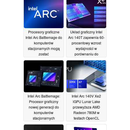
poziomie GeForce RTX
4060 Ti
24/11/2024
Procesory graficzne
Układ graficzny Intel
Intel Arc Battlemage do
Arc 140T zapewnia 60-
komputerów
procentowy wzrost
stacjonarnych mogą
wydajności w
zostać
porównaniu do
zaprezentowane w
wariantu Lunar Lake
grudniu 2024 r
22/10/2024
08/11/2024
Intel Arc Battlemage:
Intel Arc 140V Xe2
Procesor graficzny
iGPU Lunar Lake
nowej generacji do
przewyższa AMD
komputerów
Radeon 780M w
stacjonarnych
testach OpenCL
debiutuje w
29/08/2024
Geekbench z 12 GB