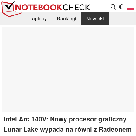
Laptopy
Rankingi
Nowinki
...
Biblioteka
Info
Szukajka recenzji
Intel Arc 140V: Nowy procesor graficzny
Lunar Lake wypada na równi z Radeonem