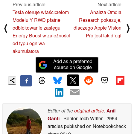
Previous article
Next article
Tesla oferuje właścicielom
Analiza Omdia
Modelu Y RWD płatne
Research pokazuje,
⟨
⟩
odblokowanie zasięgu
dlaczego Apple Vision
Energy Boost w zależności
Pro jest tak drogi
od typu ogniwa
akumulatora
Add as a preferred
source on Google
Editor of the
original article
:
Anil
Ganti
- Senior Tech Writer
- 2954
articles published on Notebookcheck
since 2019