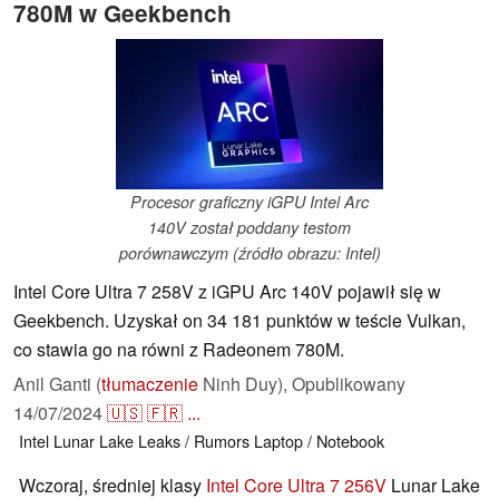
780M w Geekbench
Procesor graficzny iGPU Intel Arc
140V został poddany testom
porównawczym (źródło obrazu: Intel)
Intel Core Ultra 7 258V z iGPU Arc 140V pojawił się w
Geekbench. Uzyskał on 34 181 punktów w teście Vulkan,
co stawia go na równi z Radeonem 780M.
Anil Ganti (
tłumaczenie
Ninh Duy),
Opublikowany
14/07/2024
🇺🇸
🇫🇷
...
Intel
Lunar Lake
Leaks / Rumors
Laptop / Notebook
Wczoraj, średniej klasy
Intel Core Ultra 7 256V
Lunar Lake