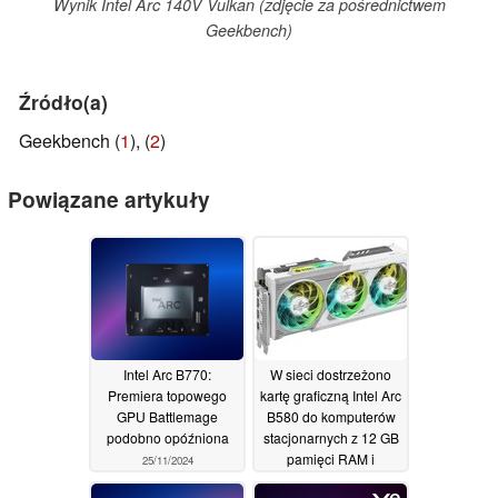
Wynik Intel Arc 140V Vulkan (zdjęcie za pośrednictwem
Geekbench)
Źródło(a)
Geekbench (
1
), (
2
)
Powiązane artykuły
Intel Arc B770:
W sieci dostrzeżono
Premiera topowego
kartę graficzną Intel Arc
GPU Battlemage
B580 do komputerów
podobno opóźniona
stacjonarnych z 12 GB
pamięci RAM i
25/11/2024
wydajnością na