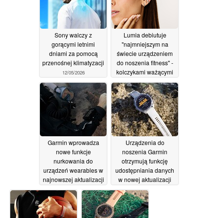
czasem pracy na
baterii
26/05/2026
Sony walczy z
Lumia debiutuje
gorącymi letnimi
"najmniejszym na
dniami za pomocą
świecie urządzeniem
przenośnej klimatyzacji
do noszenia fitness" -
kolczykami ważącymi
12/05/2026
mniej niż gram
28/04/2026
Garmin wprowadza
Urządzenia do
nowe funkcje
noszenia Garmin
nurkowania do
otrzymują funkcję
urządzeń wearables w
udostępniania danych
najnowszej aktualizacji
w nowej aktualizacji
23/04/2026
21/04/2026