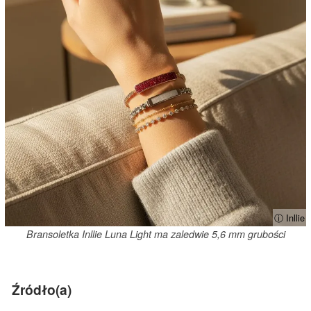
ⓘ Inllie
Bransoletka Inllie Luna Light ma zaledwie 5,6 mm grubości
Źródło(a)