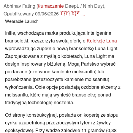
Abhinav Fating (
tłumaczenie
DeepL / Ninh Duy),
Opublikowany
09/06/2026
🇺🇸
🇩🇪
...
Wearable
Launch
Inllie, wschodząca marka produkująca inteligentne
bransoletki, rozszerzyła swoją ofertę o
Kolekcję Luna
wprowadzając zupełnie nową bransoletkę Luna Light.
Zaprojektowana z myślą o kobietach, Luna Light ma
design inspirowany biżuterią. Mogą Państwo wybrać
pozłacane (czerwone kamienie moissanitu) lub
posrebrzane (przezroczyste kamienie moissanitu)
wykończenia. Obie opcje posiadają ozdobne akcenty z
moissanitu, które mają wynieść bransoletkę ponad
tradycyjną technologię noszenia.
Od strony konstrukcyjnej, posiada on kopertę ze stopu
cynku uzupełnioną przezroczystym tyłem z żywicy
epoksydowej. Przy wadze zaledwie 11 gramów (0,38