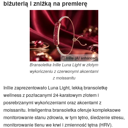
biżuterią i zniżką na premierę
ⓘ Inllie (AI enhanced)
Bransoletka Inllie Luna Light w złotym
wykończeniu z czerwonymi akcentami
z moissanitu
Inllie zaprezentowało Luna Light, lekką bransoletkę
wellness z pozłacanymi 24-karatowym złotem i
posrebrzanymi wykończeniami oraz akcentami z
moissanitu. Inteligentna bransoletka oferuje kompleksowe
monitorowanie stanu zdrowia, w tym tętno, śledzenie stresu,
monitorowanie tlenu we krwi i zmienność tętna (HRV).