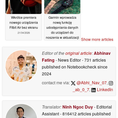
Wkrótce premiera
Garmin wprowadza
nowego urządzenia
nową funkcję
Fitbit Air bez ekranu
udostępniania danych
do urządzeń do
21/04/2026
noszenia w aktualizacji
Show more articles
19/04/2026
Editor of the
original article
:
Abhinav
Fating
- News Editor
- 731 articles
published on Notebookcheck
since
2024
contact me via:
@Abhi_Nav_07
,
_ab_0_7
,
LinkedIn
Translator:
Ninh Ngoc Duy
- Editorial
Assistant
- 816412 articles published