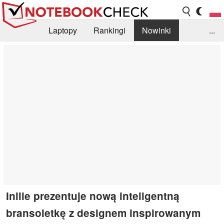
Laptopy
Rankingi
Nowinki
...
Biblioteka
Info
Szukajka recenzji
Inllie prezentuje nową inteligentną
bransoletkę z designem inspirowanym