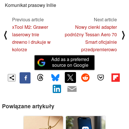
Komunikat prasowy Inllie
Previous article
Next article
xTool M2: Grawer
Nowy cienki adapter
⟨
⟩
laserowy tnie
podróżny Tessan Aero 70
drewno i drukuje w
Smart oficjalnie
kolorze
przedpremierowo
Add as a preferred
source on Google
Powiązane artykuły