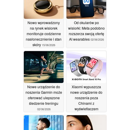
Nowo wprowadzony
Od okularów po
na rynek wisiorek
wisiorki: Meta podobno
monitoruje codzienne
rozszerza swoją ofertę
nasłonecznienie i stan
AI wearables
02/06/2026
skóry
15/06/2026
Nowe urządzenie do
Xiaomi wypuszcza
noszenia Garmin może
nowe urządzenie do
oferować ulepszone
noszenia poza
śledzenie treningu
Chinami z
wyświetlaczem
02/06/2026
AMOLED o
rozdzielczości 2000
nitów i 21-dniowym