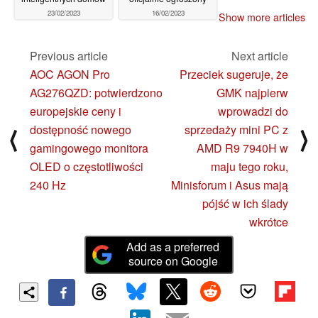
23/02/2023
16/02/2023
Show more articles
Previous article
Next article
AOC AGON Pro
Przeciek sugeruje, że
AG276QZD: potwierdzono
GMK najpierw
europejskie ceny i
wprowadzi do
dostępność nowego
sprzedaży mini PC z
⟨
⟩
gamingowego monitora
AMD R9 7940H w
OLED o częstotliwości
maju tego roku,
240 Hz
Minisforum i Asus mają
pójść w ich ślady
wkrótce
Add as a preferred
source on Google