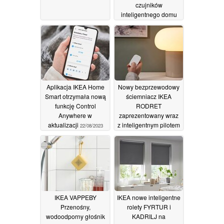
czujników
inteligentnego domu
PARASOLL i
VALLHORN
28/10/2023
Aplikacja IKEA Home
Nowy bezprzewodowy
Smart otrzymała nową
ściemniacz IKEA
funkcję Control
RODRET
Anywhere w
zaprezentowany wraz
aktualizacji
z inteligentnym pilotem
22/08/2023
do zasłon
16/05/2023
IKEA VAPPEBY
IKEA nowe inteligentne
Przenośny,
rolety FYRTUR i
wodoodporny głośnik
KADRILJ na