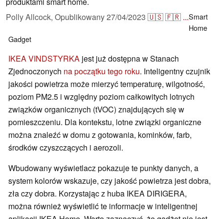
produktami smart home.
Polly Allcock,
Opublikowany
27/04/2023
🇺🇸
🇫🇷
...
Smart
Home
Gadget
IKEA VINDSTYRKA
jest już dostępna w Stanach
Zjednoczonych
na początku tego roku
. Inteligentny czujnik
jakości powietrza może mierzyć temperaturę, wilgotność,
poziom PM2.5 i względny poziom całkowitych lotnych
związków organicznych (tVOC) znajdujących się w
pomieszczeniu. Dla kontekstu, lotne związki organiczne
można znaleźć w domu z gotowania, kominków, farb,
środków czyszczących i aerozoli.
Wbudowany wyświetlacz pokazuje te punkty danych, a
system kolorów wskazuje, czy jakość powietrza jest dobra,
zła czy dobra. Korzystając z huba IKEA DIRIGERA,
można również wyświetlić te informacje w inteligentnej
aplikacji IKEA Home. Warto zaznaczyć, że gadżet nie jest