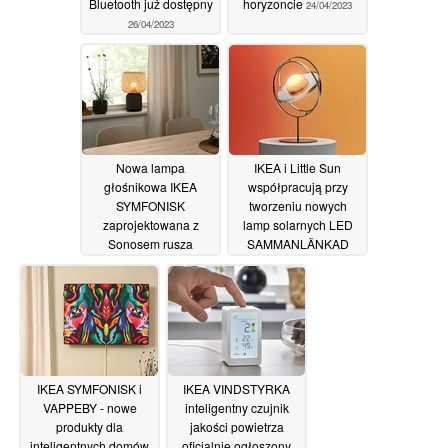
Bluetooth już dostępny
horyzoncie
24/04/2023
26/04/2023
Nowa lampa
IKEA i Little Sun
głośnikowa IKEA
współpracują przy
SYMFONISK
tworzeniu nowych
zaprojektowana z
lamp solarnych LED
Sonosem rusza
SAMMANLÄNKAD
30/03/2023
30/03/2023
IKEA SYMFONISK i
IKEA VINDSTYRKA
VAPPEBY - nowe
inteligentny czujnik
produkty dla
jakości powietrza
inteligentnych domów
oficjalnie ogłoszony