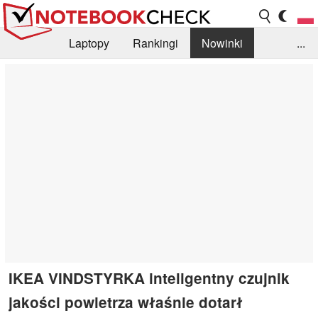
Laptopy
Rankingi
Nowinki
...
Biblioteka
Info
Szukajka recenzji
IKEA VINDSTYRKA inteligentny czujnik
jakości powietrza właśnie dotarł