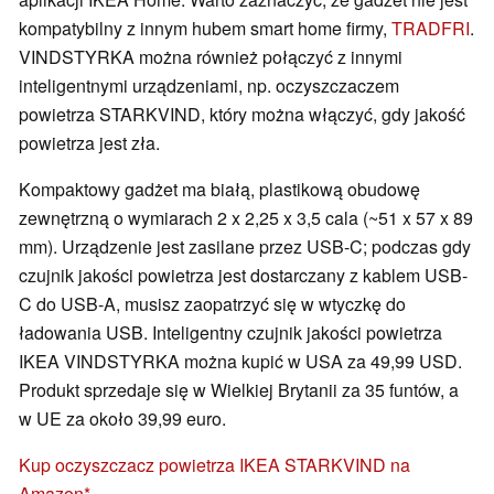
kompatybilny z innym hubem smart home firmy,
TRADFRI
.
VINDSTYRKA można również połączyć z innymi
inteligentnymi urządzeniami, np. oczyszczaczem
powietrza STARKVIND, który można włączyć, gdy jakość
powietrza jest zła.
Kompaktowy gadżet ma białą, plastikową obudowę
zewnętrzną o wymiarach 2 x 2,25 x 3,5 cala (~51 x 57 x 89
mm). Urządzenie jest zasilane przez USB-C; podczas gdy
czujnik jakości powietrza jest dostarczany z kablem USB-
C do USB-A, musisz zaopatrzyć się w wtyczkę do
ładowania USB. Inteligentny czujnik jakości powietrza
IKEA VINDSTYRKA można kupić w USA za 49,99 USD.
Produkt sprzedaje się w Wielkiej Brytanii za 35 funtów, a
w UE za około 39,99 euro.
Kup oczyszczacz powietrza IKEA STARKVIND na
Amazon