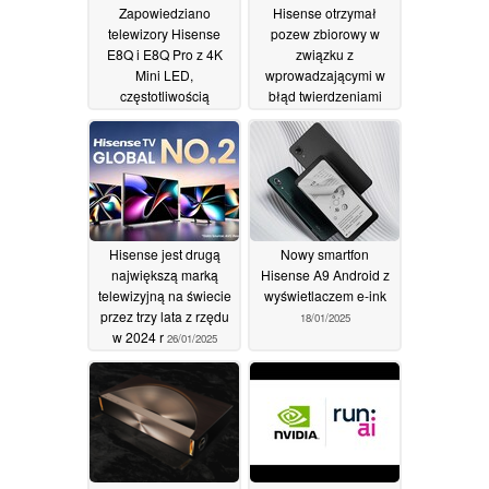
Zapowiedziano
Hisense otrzymał
telewizory Hisense
pozew zbiorowy w
E8Q i E8Q Pro z 4K
związku z
Mini LED,
wprowadzającymi w
częstotliwością
błąd twierdzeniami
odświeżania 330 Hz i
dotyczącymi
przetwarzaniem
telewizorów QLED, co
obrazu AI
może mieć wpływ na
10/03/2025
nabywców
10/03/2025
Hisense jest drugą
Nowy smartfon
największą marką
Hisense A9 Android z
telewizyjną na świecie
wyświetlaczem e-ink
przez trzy lata z rzędu
18/01/2025
w 2024 r
26/01/2025