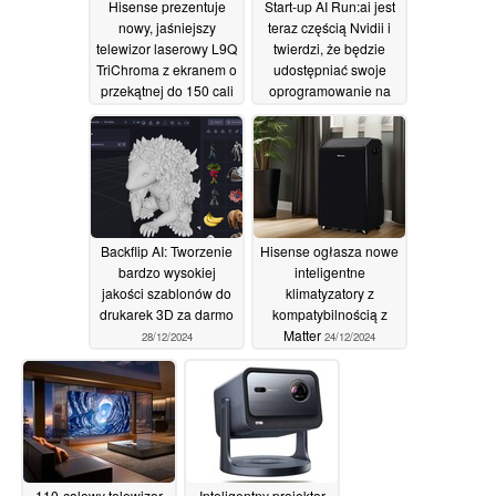
Hisense prezentuje
Start-up AI Run:ai jest
nowy, jaśniejszy
teraz częścią Nvidii i
telewizor laserowy L9Q
twierdzi, że będzie
TriChroma z ekranem o
udostępniać swoje
przekątnej do 150 cali
oprogramowanie na
zasadach open source
04/01/2025
01/01/2025
Backflip AI: Tworzenie
Hisense ogłasza nowe
bardzo wysokiej
inteligentne
jakości szablonów do
klimatyzatory z
drukarek 3D za darmo
kompatybilnością z
Matter
28/12/2024
24/12/2024
110-calowy telewizor
Inteligentny projektor