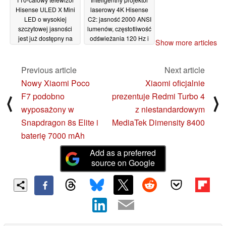
Hisense ULED X Mini
laserowy 4K Hisense
LED o wysokiej
C2: jasność 2000 ANSI
szczytowej jasności
lumenów, częstotliwość
jest już dostępny na
odświeżania 120 Hz i
Show more articles
całym świecie
dźwięk JBL
18/10/2024
03/10/2024
Previous article
Next article
Nowy Xiaomi Poco
Xiaomi oficjalnie
F7 podobno
prezentuje Redmi Turbo 4
⟨
⟩
wyposażony w
z niestandardowym
Snapdragon 8s Elite i
MediaTek Dimensity 8400
baterię 7000 mAh
Add as a preferred
source on Google