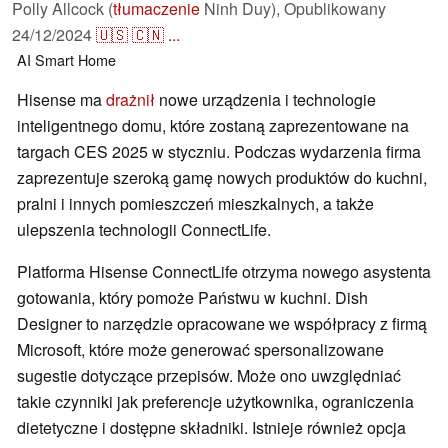
Polly Allcock (
tłumaczenie
Ninh Duy),
Opublikowany
24/12/2024
🇺🇸
🇨🇳
...
AI
Smart Home
Hisense ma
drażnił
nowe urządzenia i technologie
inteligentnego domu, które zostaną zaprezentowane na
targach CES 2025 w styczniu. Podczas wydarzenia firma
zaprezentuje szeroką gamę nowych produktów do kuchni,
pralni i innych pomieszczeń mieszkalnych, a także
ulepszenia technologii ConnectLife.
Platforma Hisense ConnectLife otrzyma nowego asystenta
gotowania, który pomoże Państwu w kuchni. Dish
Designer to narzędzie opracowane we współpracy z firmą
Microsoft, które może generować spersonalizowane
sugestie dotyczące przepisów. Może ono uwzględniać
takie czynniki jak preferencje użytkownika, ograniczenia
dietetyczne i dostępne składniki. Istnieje również opcja