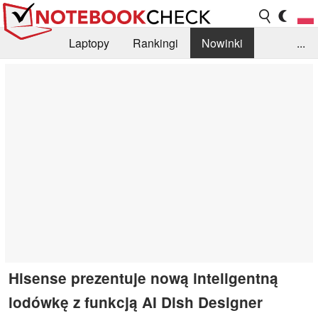
Laptopy
Rankingi
Nowinki
...
Biblioteka
Info
Szukajka recenzji
Hisense prezentuje nową inteligentną
lodówkę z funkcją AI Dish Designer