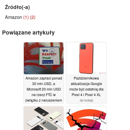
Źródło(-a)
Amazon
(1)
(2)
Powiązane artykuły
Amazon zapłaci ponad
Październikowa
30 mln USD, a
aktualizacja Google
Microsoft 20 mln USD
może być ostatnią dla
na rzecz FTC w
Pixel 4 i Pixel 4 XL
związku z naruszeniem
05/10/2022
prywatności przez
Ring, Alexę i Xbox
07/06/2023