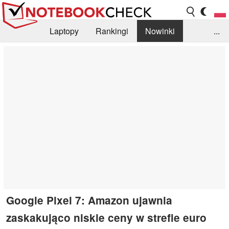
Laptopy
Rankingi
Nowinki
...
Biblioteka
Info
Szukajka recenzji
Google Pixel 7: Amazon ujawnia
zaskakująco niskie ceny w strefie euro