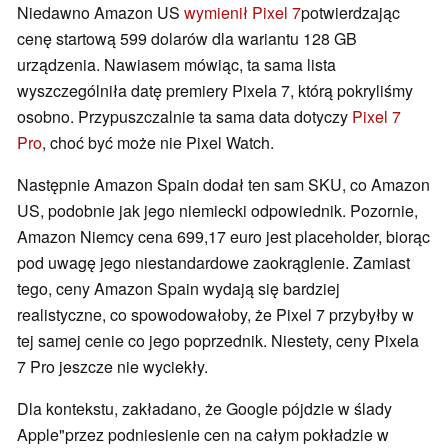
Niedawno Amazon US
wymienił Pixel 7
potwierdzając
cenę startową 599 dolarów dla wariantu 128 GB
urządzenia. Nawiasem mówiąc, ta sama lista
wyszczególniła datę premiery Pixela 7, którą pokryliśmy
osobno. Przypuszczalnie ta sama data dotyczy
Pixel 7
Pro
, choć być może nie Pixel Watch.
Następnie Amazon Spain dodał ten sam SKU, co Amazon
US, podobnie jak jego niemiecki odpowiednik. Pozornie,
Amazon Niemcy cena 699,17 euro jest placeholder, biorąc
pod uwagę jego niestandardowe zaokrąglenie. Zamiast
tego, ceny Amazon Spain wydają się bardziej
realistyczne, co spowodowałoby, że Pixel 7 przybyłby w
tej samej cenie co jego poprzednik. Niestety, ceny Pixela
7 Pro jeszcze nie wyciekły.
Dla kontekstu, zakładano, że Google pójdzie w ślady
Apple"przez podniesienie cen na całym pokładzie w