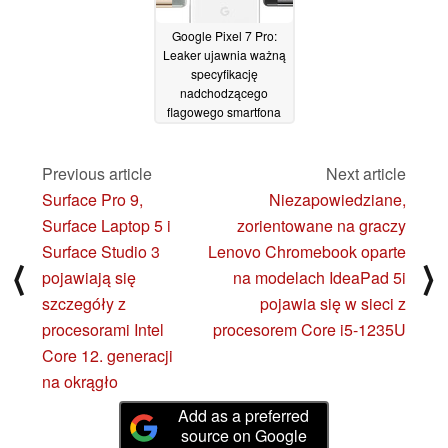
Google Pixel 7 Pro:
Leaker ujawnia ważną
specyfikację
nadchodzącego
flagowego smartfona
27/09/2022
Previous article
Next article
Surface Pro 9,
Niezapowiedziane,
Surface Laptop 5 i
zorientowane na graczy
Surface Studio 3
Lenovo Chromebook oparte
⟨
⟩
pojawiają się
na modelach IdeaPad 5i
szczegóły z
pojawia się w sieci z
procesorami Intel
procesorem Core i5-1235U
Core 12. generacji
na okrągło
Add as a preferred
source on Google