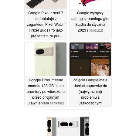
Google Pixel z serii 7
Google wyłączy
zadebiutuje z
usługę streamingu gier
zegarkiem Pixel Watch
Stadia do stycznia
i Pixel Buds Pro jako
2023 r
30/09/2022
prezentami w pre-
orderze
01/10/2022
Google Pixel 7: ceny
Zdjęcia Google mają
modelu 128 GB i data
dostać poprawkę do
premiery potwierdzone
(najwyraźniej)
przed oficjalnym
problemu z
ujawnieniem
uszkodzonymi
28/09/2022
zdjęciami
28/09/2022