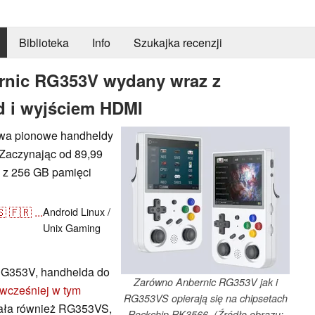
Biblioteka
Info
Szukajka recenzji
nic RG353V wydany wraz z
 i wyjściem HDMI
dwa pionowe handheldy
. Zaczynając od 89,99
 z 256 GB pamięci
🇸
🇫🇷
...
Android
Linux /
Unix
Gaming
RG353V, handhelda do
Zarówno Anbernic RG353V jak i
wcześniej w tym
RG353VS opierają się na chipsetach
dała również RG353VS,
Rockchip RK3566. (Źródło obrazu: