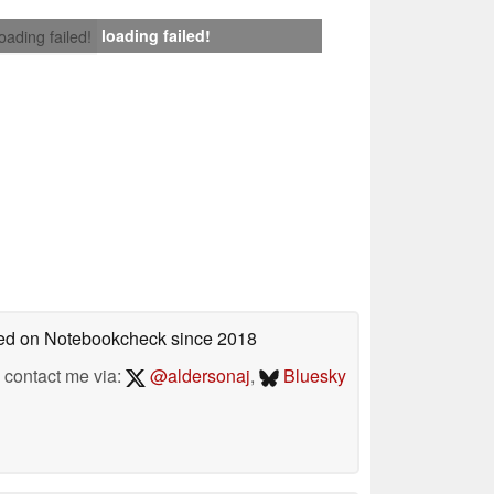
loading failed!
loading failed!
shed on Notebookcheck
since 2018
contact me via:
@aldersonaj
,
Bluesky