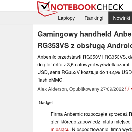
Laptopy
Rankingi
Nowinki
Gamingowy handheld Anber
RG353VS z obsługą Android
Anbernic przedstawił RG353V i RG353VS, 
do gier retro z 3,5-calowymi wyświetlaczami
USD, seria RG353V kosztuje do 142,99 USD
flash eMMC.
Alex Alderson,
Opublikowany
27/09/2022
🇺
Gadget
Firma Anbernic rozpoczęła sprzedaż 
gier, którego zapowiedź miała miejsce
miesiącu
. Niespodziewanie, firma wy