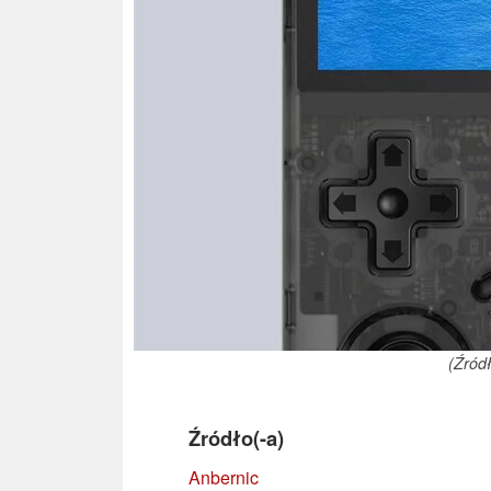
(Źród
Źródło(-a)
Anbernic