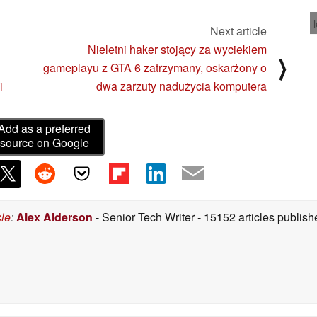
Next article
Nieletni haker stojący za wyciekiem
⟩
gameplayu z GTA 6 zatrzymany, oskarżony o
i
dwa zarzuty nadużycia komputera
Add as a preferred
source on Google
cle
:
Alex Alderson
- Senior Tech Writer
- 15152 articles publi