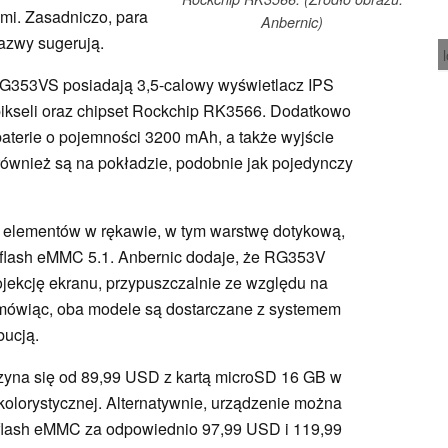
ami. Zasadniczo, para
Anbernic)
nazwy sugerują.
G353VS posiadają 3,5-calowy wyświetlacz IPS
 pikseli oraz chipset Rockchip RK3566. Dodatkowo
terie o pojemności 3200 mAh, a także wyjście
 również są na pokładzie, podobnie jak pojedynczy
elementów w rękawie, w tym warstwę dotykową,
 flash eMMC 5.1. Anbernic dodaje, że RG353V
ekcję ekranu, przypuszczalnie ze względu na
 mówiąc, oba modele są dostarczane z systemem
bucją.
yna się od 89,99 USD z kartą microSD 16 GB w
ji kolorystycznej. Alternatywnie, urządzenie można
flash eMMC za odpowiednio 97,99 USD i 119,99