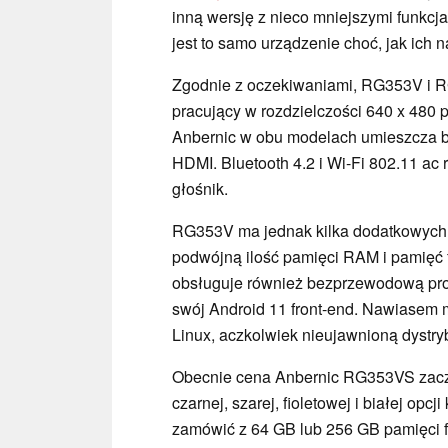
inną wersję z nieco mniejszymi funkcj
jest to samo urządzenie choć, jak ich 
Zgodnie z oczekiwaniami, RG353V i R
pracujący w rozdzielczości 640 x 480
Anbernic w obu modelach umieszcza ba
HDMI. Bluetooth 4.2 i Wi-Fi 802.11 ac
głośnik.
RG353V ma jednak kilka dodatkowych 
podwójną ilość pamięci RAM i pamięć
obsługuje również bezprzewodową proj
swój Android 11 front-end. Nawiasem
Linux, aczkolwiek nieujawnioną dystry
Obecnie cena Anbernic RG353VS zacz
czarnej, szarej, fioletowej i białej opc
zamówić z 64 GB lub 256 GB pamięci 