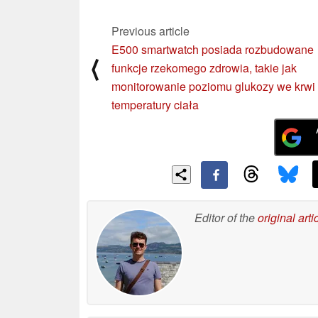
Previous article
E500 smartwatch posiada rozbudowane
⟨
funkcje rzekomego zdrowia, takie jak
monitorowanie poziomu glukozy we krwi 
temperatury ciała
Editor of the
original arti