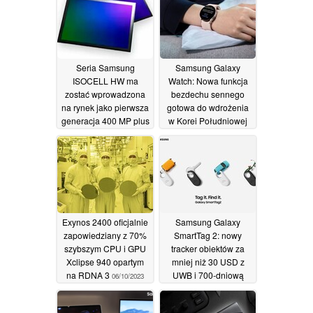
Seria Samsung
Samsung Galaxy
ISOCELL HW ma
Watch: Nowa funkcja
zostać wprowadzona
bezdechu sennego
na rynek jako pierwsza
gotowa do wdrożenia
generacja 400 MP plus
w Korei Południowej
~1-calowe przetworniki
06/10/2023
obrazu
06/10/2023
Exynos 2400 oficjalnie
Samsung Galaxy
zapowiedziany z 70%
SmartTag 2: nowy
szybszym CPU i GPU
tracker obiektów za
Xclipse 940 opartym
mniej niż 30 USD z
na RDNA 3
UWB i 700-dniową
06/10/2023
żywotnością baterii
05/10/2023