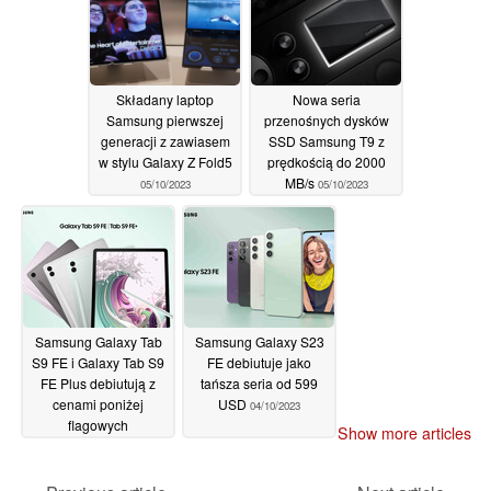
Składany laptop
Nowa seria
Samsung pierwszej
przenośnych dysków
generacji z zawiasem
SSD Samsung T9 z
w stylu Galaxy Z Fold5
prędkością do 2000
MB/s
05/10/2023
05/10/2023
Samsung Galaxy Tab
Samsung Galaxy S23
S9 FE i Galaxy Tab S9
FE debiutuje jako
FE Plus debiutują z
tańsza seria od 599
cenami poniżej
USD
04/10/2023
flagowych
Show more articles
odpowiedników
04/10/2023