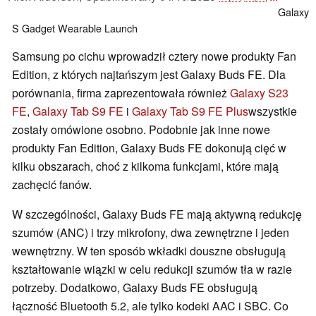
Galaxy
S
Gadget
Wearable
Launch
Samsung po cichu wprowadził cztery nowe produkty Fan
Edition, z których najtańszym jest Galaxy Buds FE. Dla
porównania, firma zaprezentowała również
Galaxy S23
FE
,
Galaxy Tab S9 FE
i
Galaxy Tab S9 FE Plus
wszystkie
zostały omówione osobno. Podobnie jak inne nowe
produkty Fan Edition, Galaxy Buds FE dokonują cięć w
kilku obszarach, choć z kilkoma funkcjami, które mają
zachęcić fanów.
W szczególności, Galaxy Buds FE mają aktywną redukcję
szumów (ANC) i trzy mikrofony, dwa zewnętrzne i jeden
wewnętrzny. W ten sposób wkładki douszne obsługują
kształtowanie wiązki w celu redukcji szumów tła w razie
potrzeby. Dodatkowo, Galaxy Buds FE obsługują
łączność Bluetooth 5.2, ale tylko kodeki AAC i SBC. Co