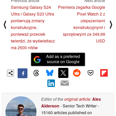
Previous article
Next article
Samsung Galaxy S24
Premiera zegarka Google
Ultra i Galaxy S23 Ultra
Pixel Watch 2 z
porównują zmiany
ulepszeniami
⟨
⟩
konstrukcyjne,
konstrukcyjnymi i
ponieważ przeciek
sprzętowymi za 349,99
twierdzi, że wyświetlacz
USD
ma 2500 nitów
Add as a preferred
source on Google
Editor of the
original article
:
Alex
Alderson
- Senior Tech Writer
-
15160 articles published on