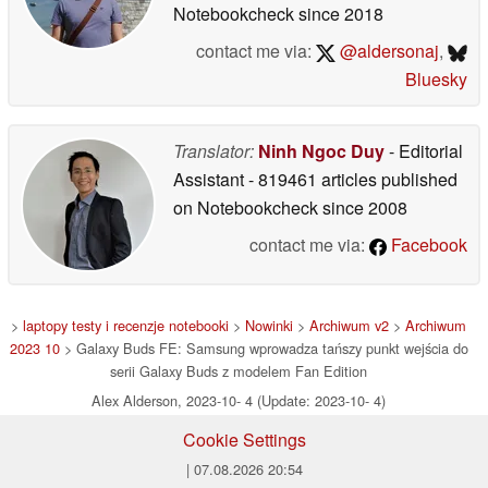
Notebookcheck
since 2018
contact me via:
@aldersonaj
,
Bluesky
Translator:
Ninh Ngoc Duy
- Editorial
Assistant
- 819461 articles published
on Notebookcheck
since 2008
contact me via:
Facebook
>
laptopy testy i recenzje notebooki
>
Nowinki
>
Archiwum v2
>
Archiwum
2023 10
> Galaxy Buds FE: Samsung wprowadza tańszy punkt wejścia do
serii Galaxy Buds z modelem Fan Edition
Alex Alderson, 2023-10- 4 (Update: 2023-10- 4)
Cookie Settings
| 07.08.2026 20:54