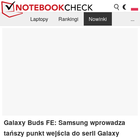
Laptopy
Rankingi
Nowinki
...
Biblioteka
Info
Szukajka recenzji
Galaxy Buds FE: Samsung wprowadza
tańszy punkt wejścia do serii Galaxy