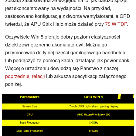
została zastosowana ze względu na to, jak bardzo sprzęt
jest skoncentrowany na wydajności. Na przykład,
zastosowano konfigurację z dwoma wentylatorami, a GPD
twierdzi, że APU Strix Halo może działać przy
75 W TDP
.
Oczywiście Win 5 oferuje dobry poziom elastyczności
dzięki zewnętrznemu akumulatorowi. Można go
przymocować do tylnej części gamingowego handhelda
lub podłączyć za pomocą kabla, działając jak power bank.
Więcej o urządzeniu dowiedzą się Państwo z naszej
poprzedniej relacji
lub arkusza specyfikacji załączonego
poniżej.