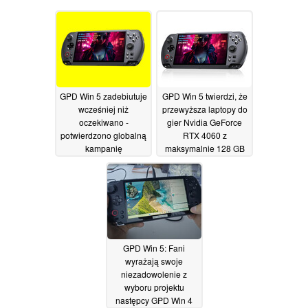
GPD Win 5 zadebiutuje
GPD Win 5 twierdzi, że
wcześniej niż
przewyższa laptopy do
oczekiwano -
gier Nvidia GeForce
potwierdzono globalną
RTX 4060 z
kampanię
maksymalnie 128 GB
crowdfundingową
pamięci RAM
14/08/2025
03/09/2025
GPD Win 5: Fani
wyrażają swoje
niezadowolenie z
wyboru projektu
następcy GPD Win 4