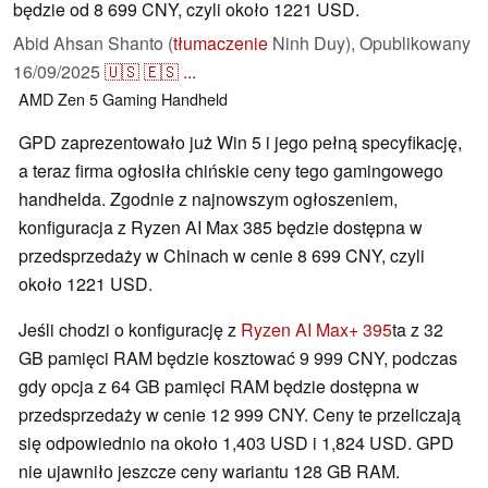
będzie od 8 699 CNY, czyli około 1221 USD.
Abid Ahsan Shanto (
tłumaczenie
Ninh Duy),
Opublikowany
16/09/2025
🇺🇸
🇪🇸
...
AMD
Zen 5
Gaming
Handheld
GPD zaprezentowało już Win 5 i jego pełną specyfikację,
a teraz firma ogłosiła chińskie ceny tego gamingowego
handhelda. Zgodnie z najnowszym ogłoszeniem,
konfiguracja z Ryzen AI Max 385 będzie dostępna w
przedsprzedaży w Chinach w cenie 8 699 CNY, czyli
około 1221 USD.
Jeśli chodzi o konfigurację z
Ryzen AI Max+ 395
ta z 32
GB pamięci RAM będzie kosztować 9 999 CNY, podczas
gdy opcja z 64 GB pamięci RAM będzie dostępna w
przedsprzedaży w cenie 12 999 CNY. Ceny te przeliczają
się odpowiednio na około 1,403 USD i 1,824 USD. GPD
nie ujawniło jeszcze ceny wariantu 128 GB RAM.