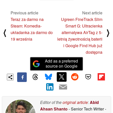
02/08/2025
Previous article
Next article
Teraz za darmo na
Ugreen FineTrack Slim
Steam: Komedia-
Smart G: Ultracienka
⟨
⟩
układanka za darmo do
alternatywa AirTag z 5-
19 września
letnią żywotnością baterii
i Google Find Hub już
dostępna
Add as a preferred
source on Google
Editor of the
original article
:
Abid
Ahsan Shanto
- Senior Tech Writer
-