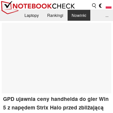
Laptopy
Rankingi
Nowinki
...
Biblioteka
Info
Szukajka recenzji
GPD ujawnia ceny handhelda do gier Win
5 z napędem Strix Halo przed zbliżającą