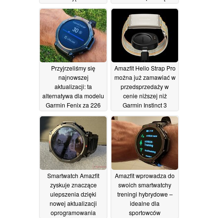
kompatybilność z
systemem Apple
02/07/2026
Przyjrzeliśmy się
Amazfit Helio Strap Pro
najnowszej
można już zamawiać w
aktualizacji: ta
przedsprzedaży w
alternatywa dla modelu
cenie niższej niż
Garmin Fenix za 226
Garmin Instinct 3
dolarów stała się
20/06/2026
jeszcze lepsza
24/06/2026
Smartwatch Amazfit
Amazfit wprowadza do
zyskuje znaczące
swoich smartwatchy
ulepszenia dzięki
treningi hybrydowe –
nowej aktualizacji
idealne dla
oprogramowania
sportowców