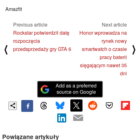
Amazfit
Previous article
Next article
Rockstar potwierdził datę
Honor wprowadza na
rozpoczęcia
rynek nowy
⟨
⟩
przedsprzedaży gry GTA 6
smartwatch o czasie
pracy baterii
sięgającym nawet 35
dni
Add as a preferred
source on Google
Powiązane artykuły