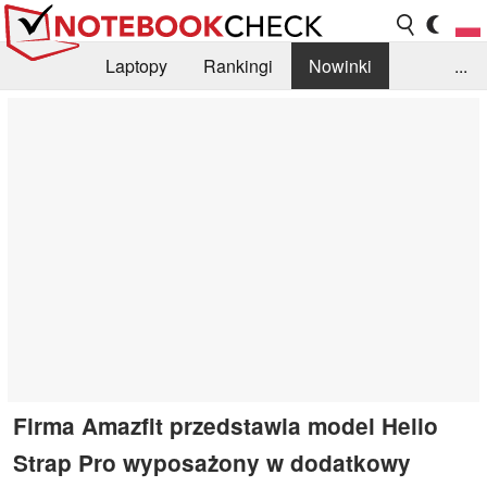
Laptopy
Rankingi
Nowinki
...
Biblioteka
Info
Szukajka recenzji
Firma Amazfit przedstawia model Helio
Strap Pro wyposażony w dodatkowy