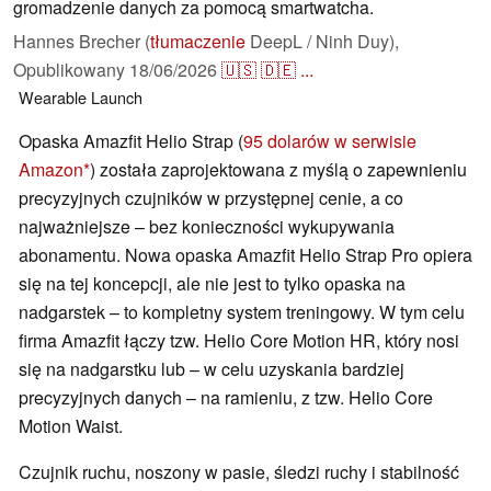
gromadzenie danych za pomocą smartwatcha.
Hannes Brecher (
tłumaczenie
DeepL / Ninh Duy),
Opublikowany
18/06/2026
🇺🇸
🇩🇪
...
Wearable
Launch
Opaska Amazfit Helio Strap (
95 dolarów w serwisie
Amazon
) została zaprojektowana z myślą o zapewnieniu
precyzyjnych czujników w przystępnej cenie, a co
najważniejsze – bez konieczności wykupywania
abonamentu. Nowa opaska Amazfit Helio Strap Pro opiera
się na tej koncepcji, ale nie jest to tylko opaska na
nadgarstek – to kompletny system treningowy. W tym celu
firma Amazfit łączy tzw. Helio Core Motion HR, który nosi
się na nadgarstku lub – w celu uzyskania bardziej
precyzyjnych danych – na ramieniu, z tzw. Helio Core
Motion Waist.
Czujnik ruchu, noszony w pasie, śledzi ruchy i stabilność