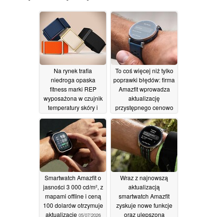
Na rynek trafia
To coś więcej niż tylko
niedroga opaska
poprawki błędów: firma
fitness marki REP
Amazfit wprowadza
wyposażona w czujnik
aktualizację
temperatury skóry i
przystępnego cenowo
zapewniająca 10 dni
smartwatcha,
pracy na baterii
wzbogacając go o
nowe, zaawansowane
08/07/2026
funkcje
07/07/2026
Smartwatch Amazfit o
Wraz z najnowszą
jasności 3 000 cd/m², z
aktualizacją
mapami offline i ceną
smartwatch Amazfit
100 dolarów otrzymuje
zyskuje nowe funkcje
aktualizację
oraz ulepszoną
05/07/2026