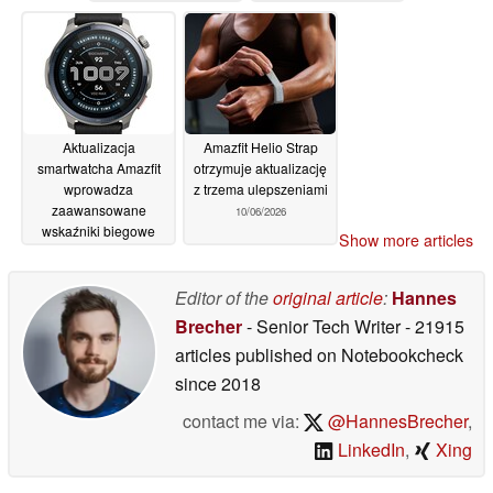
uprawiających Hyrox
18/06/2026
16/06/2026
Aktualizacja
Amazfit Helio Strap
smartwatcha Amazfit
otrzymuje aktualizację
wprowadza
z trzema ulepszeniami
zaawansowane
10/06/2026
wskaźniki biegowe
Show more articles
oraz nawigację w
trybie offline
16/06/2026
Editor of the
original article
:
Hannes
Brecher
- Senior Tech Writer
- 21915
articles published on Notebookcheck
since 2018
contact me via:
@HannesBrecher
,
LinkedIn
,
Xing