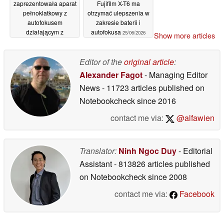
zaprezentowała aparat
Fujifilm X-T6 ma
pełnoklatkowy z
otrzymać ulepszenia w
autofokusem
zakresie baterii i
działającym z
autofokusa
25/06/2026
Show more articles
prędkością 40 zdjęć na
sekundę oraz funkcją
nagrywania filmów w
Editor of the
original article
:
rozdzielczości 8K z
Alexander Fagot
- Managing Editor
otwartą klapką
News
- 11723 articles published on
25/06/2026
Notebookcheck
since 2016
contact me via:
@alfawien
Translator:
Ninh Ngoc Duy
- Editorial
Assistant
- 813826 articles published
on Notebookcheck
since 2008
contact me via:
Facebook