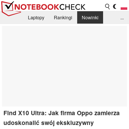
Laptopy
Rankingi
Nowinki
...
Biblioteka
Info
Szukajka recenzji
Find X10 Ultra: Jak firma Oppo zamierza
udoskonalić swój ekskluzywny