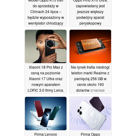
do sprzedaży w
zapowiadany jest
Chinach 24 lipca –
jeszcze większy
będzie wyposażony w
podwójny aparat
wentylator chłodzący
peryskopowy
oraz baterię o
Hasselblad oraz
pojemności 8000 mAh
kwadratowy czujnik
17/07/2026
02/07/2026
Xiaomi 18 Pro Max z
Na rynek trafia niedrogi
ceną na poziomie
telefon marki Realme z
Xiaomi 17 Ultra oraz
pamięcią 256 GB w
nowym aparatem
cenie około 193
LOFIC 3.0 firmy Leica.
dolarów
27/06/2026
Jak twierdzi informator,
model Xiaomi 18 Ultra
jednak nie został
wycofany
28/06/2026
Firma Lenovo
Firma Oppo