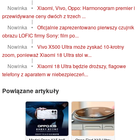
|
Nowinka
•
Xiaomi, Vivo, Oppo: Harmonogram premier i
przewidywane ceny dwóch z trzech ...
|
Nowinka
•
Oficjalnie zaprezentowano pierwszy czujnik
obrazu LOFIC firmy Sony: film po...
|
Nowinka
•
Vivo X500 Ultra może zyskać 10-krotny
zoom, ponieważ Xiaomi 18 Ultra stoi w...
|
Nowinka
•
Xiaomi 18 Ultra będzie droższy, flagowe
telefony z aparatem w niebezpieczeń...
Powiązane artykuły
Model Oppo K15 trafi
Oppo Find X10 Ultra: