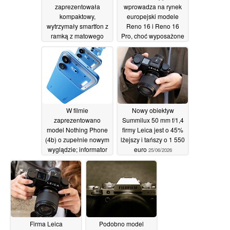
zaprezentowała
wprowadza na rynek
kompaktowy,
europejski modele
wytrzymały smartfon z
Reno 16 i Reno 16
ramką z matowego
Pro, choć wyposażone
metalu
są one w baterie o
26/06/2026
mniejszej pojemności
26/06/2026
W filmie
Nowy obiektyw
zaprezentowano
Summilux 50 mm f/1,4
model Nothing Phone
firmy Leica jest o 45%
(4b) o zupełnie nowym
lżejszy i tańszy o 1 550
wyglądzie; informator
euro
25/06/2026
ujawnia parametry
techniczne
25/06/2026
Firma Leica
Podobno model