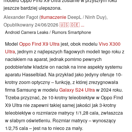
modelu Oppo Find X9 Ultra zostanie w przyszłym roku
jeszcze bardziej ulepszona.
Alexander Fagot (
tłumaczenie
DeepL / Ninh Duy),
Opublikowany
24/06/2026
🇺🇸
🇩🇪
...
Android
Camera
Leaks / Rumors
Smartphone
Model
Oppo Find X9 Ultra
jest, obok modelu
Vivo X300
Ultra
, jednym z najlepszych flagowych modeli tego roku z
naciskiem na aparat, jednak pomimo pewnych
podobieństw kładzie on nacisk na inne aspekty systemu
aparatu Hasselblad. Na przykład jako jedyny oferuje 10-
krotny zoom optyczny – funkcję, z której zrezygnowała
firma Samsung w modelu
Galaxy S24 Ultra
w 2024 roku.
Trzeba przyznać, że 10-krotny teleobiektyw w Oppo Find
X9 Ultra nie zapewni takiej samej jakości jak 3-krotny
teleobiektyw o rozmiarze matrycy 1/1,28 cala, zwłaszcza
w słabym oświetleniu. Rozmiar matrycy – wynoszący
1/2,75 cala – jest na to nieco za mały.