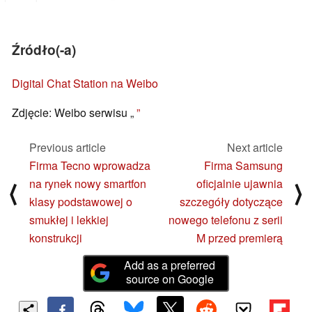
Źródło(-a)
Digital Chat Station na Weibo
Zdjęcie: Weibo serwisu „
”
Previous article
Next article
Firma Tecno wprowadza
Firma Samsung
na rynek nowy smartfon
oficjalnie ujawnia
⟨
⟩
klasy podstawowej o
szczegóły dotyczące
smukłej i lekkiej
nowego telefonu z serii
konstrukcji
M przed premierą
Add as a preferred
source on Google