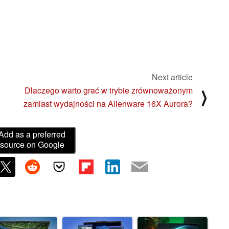
Next article
Dlaczego warto grać w trybie zrównoważonym
⟩
zamiast wydajności na Alienware 16X Aurora?
Add as a preferred
source on Google