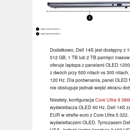
Dodatkowo, Dell 14S jest dostępny z
512 GB, 1 TB lub 2 TB pamięci masowej
oferuje laptopa z panelami OLED 1200p 
z dwóch przy 500 nitach vs 300 nitach,
120 Hz. Dla porównania, panel OLED fi
nie obsługuje jednak wejść ekranu do
Niestety, konfiguracja
Core Ultra 9 38
wyświetlacza OLED 60 Hz. Dell 14S zac
EUR w strefie euro z Core Ultra 5 32
wyświetlaczem OLED. Tymczasem Dell 
USA. Jednak laptop kosztuje 2 169 US