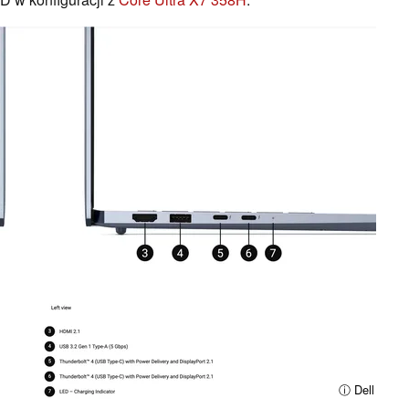
ⓘ Dell