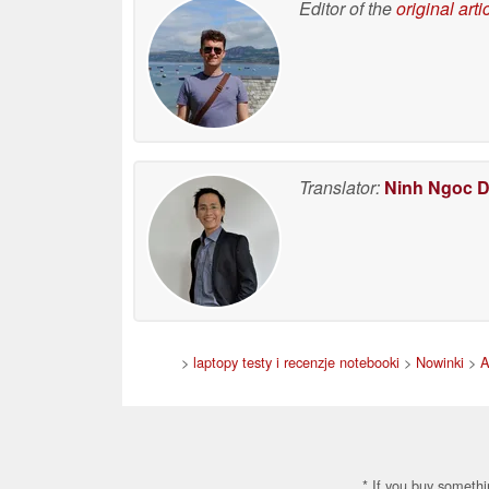
kompatybilnością
Editor of the
original arti
wsteczną
14/05/2026
Translator:
Ninh Ngoc 
>
laptopy testy i recenzje notebooki
>
Nowinki
>
A
* If you buy somethi