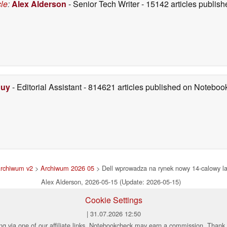
cle
:
Alex Alderson
- Senior Tech Writer
- 15142 articles publi
Duy
- Editorial Assistant
- 814621 articles published on Notebo
rchiwum v2
>
Archiwum 2026 05
> Dell wprowadza na rynek nowy 14-calowy la
Alex Alderson, 2026-05-15 (Update: 2026-05-15)
Cookie Settings
| 31.07.2026 12:50
ng via one of our affiliate links, Notebookcheck may earn a commission. Thank 