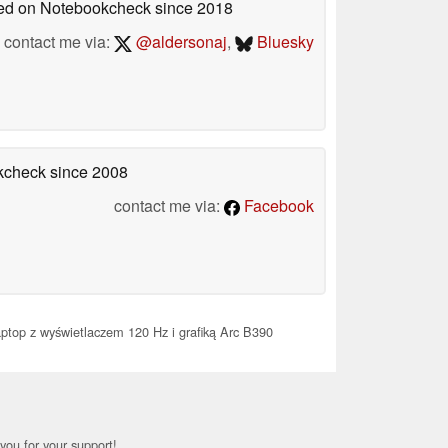
shed on Notebookcheck
since 2018
contact me via:
@aldersonaj
,
Bluesky
okcheck
since 2008
contact me via:
Facebook
ptop z wyświetlaczem 120 Hz i grafiką Arc B390
you for your support!