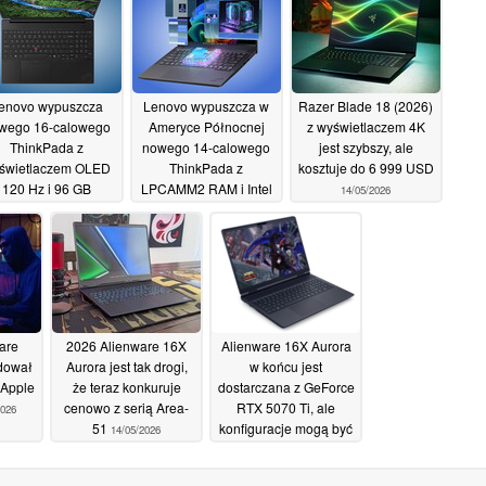
enovo wypuszcza
Lenovo wypuszcza w
Razer Blade 18 (2026)
wego 16-calowego
Ameryce Północnej
z wyświetlaczem 4K
ThinkPada z
nowego 14-calowego
jest szybszy, ale
świetlaczem OLED
ThinkPada z
kosztuje do 6 999 USD
120 Hz i 96 GB
LPCAMM2 RAM i Intel
14/05/2026
pamięci RAM
Panther Lake
15/05/2026
PCAMM2
16/05/2026
are
2026 Alienware 16X
Alienware 16X Aurora
dował
Aurora jest tak drogi,
w końcu jest
 Apple
że teraz konkuruje
dostarczana z GeForce
cenowo z serią Area-
RTX 5070 Ti, ale
2026
51
konfiguracje mogą być
14/05/2026
frustrujące
13/05/2026