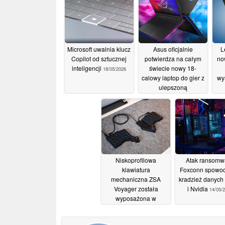
Microsoft uwalnia klucz
Asus oficjalnie
L
Copilot od sztucznej
potwierdza na całym
no
inteligencji
świecie nowy 18-
18/05/2026
calowy laptop do gier z
wy
ulepszoną
wydajnością 320 W i
wyświetlaczem 4K Mini
L
LED
16/05/2026
Niskoprofilowa
Atak ransomw
klawiatura
Foxconn spowo
mechaniczna ZSA
kradzież danych
Voyager została
i Nvidia
14/05/
wyposażona w
wielodotykowy
touchpad z