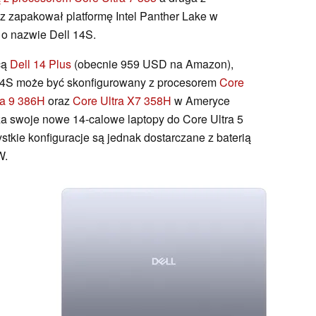
az zapakował platformę Intel Panther Lake w
 o nazwie Dell 14S.
cą
Dell 14 Plus
(obecnie 959 USD na Amazon),
14S może być skonfigurowany z procesorem
Core
ra 9 386H
oraz
Core Ultra X7 358H
w Ameryce
cza swoje nowe 14-calowe laptopy do Core Ultra 5
tkie konfiguracje są jednak dostarczane z baterią
W.