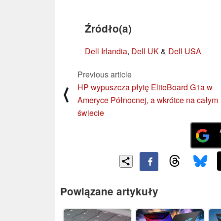
Źródło(a)
Dell Irlandia
,
Dell UK
&
Dell USA
Previous article
HP wypuszcza płytę EliteBoard G1a w
⟨
Ameryce Północnej, a wkrótce na całym
świecie
Powiązane artykuły