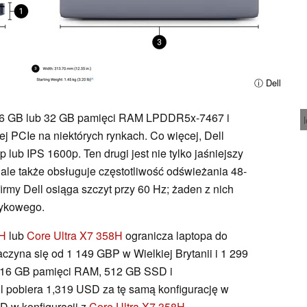
ⓘ Dell
 16 GB lub 32 GB pamięci RAM LPDDR5x-7467 i
 PCIe na niektórych rynkach. Co więcej, Dell
lub IPS 1600p. Ten drugi jest nie tylko jaśniejszy
 ale także obsługuje częstotliwość odświeżania 48-
rmy Dell osiąga szczyt przy 60 Hz; żaden z nich
tykowego.
6H
lub
Core Ultra X7 358H
ogranicza laptopa do
zyna się od 1 149 GBP w Wielkiej Brytanii i 1 299
2, 16 GB pamięci RAM, 512 GB SSD i
pobiera 1,319 USD za tę samą konfigurację w
D w konfiguracji z
Core Ultra X7 358H
.