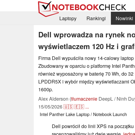
Laptopy
Rankingi
Nowinki
Dell wprowadza na rynek no
wyświetlaczem 120 Hz i graf
Firma Dell wypuściła nowy 14-calowy laptop
Zbudowany w oparciu o platformę Intel Panthe
również wyposażony w baterię 70 Wh, do 3
LPDDR5X i wybór między wyświetlaczami O
1600p.
Alex Alderson (
tłumaczenie
DeepL / Ninh Du
15/05/2026
🇺🇸
🇪🇸
...
Intel
Panther Lake
Laptop / Notebook
Launch
Dell powrócił do linii XPS na początk
recenzowaliśmy już dwie wersje,
jedną