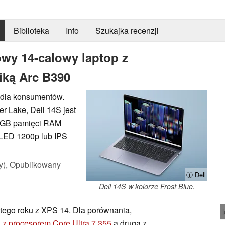
Biblioteka
Info
Szukajka recenzji
wy 14-calowy laptop z
iką Arc B390
 dla konsumentów.
r Lake, Dell 14S jest
2 GB pamięci RAM
LED 1200p lub IPS
y),
Opublikowany
ⓘ Dell
Dell 14S w kolorze Frost Blue.
u tego roku z XPS 14. Dla porównania,
 z procesorem Core Ultra 7 355
a druga z