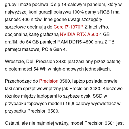
grupy i może pochwalić się 14-calowym panelem, który w
najwyższej konfiguracji pokrywa 100% gamy sRGB i ma
jasność 400 nitów. Inne godne uwagi szczegóły
sprzętowe obejmują do
Core i7-1370P
Z Intel vPro,
opcjonalną kartę graficzną
NVIDIA RTX A500
4 GB
grafiki, do 64 GB pamięci RAM DDR5-4800 oraz 2 TB
pamięci masowej PCIe Gen 4.
Wreszcie, Dell Precision 3480 jest zasilany przez baterię
o pojemności 54 Wh w high-endowych jednostkach.
Przechodząc do
Precision
3580, laptop posiada prawie
taki sam sprzęt wewnętrzny jak Precision 3480. Kluczowe
różnice między laptopami to szybsze dyski SSD w
przypadku topowych modeli i 15,6-calowy wyświetlacz w
przypadku Precision 3580.
Ostatni, ale nie najmniej ważny, model Precision 3581 jest