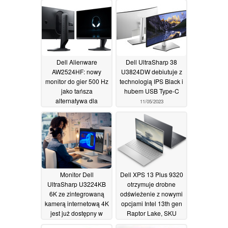
Dell Alienware
Dell UltraSharp 38
AW2524HF: nowy
U3824DW debiutuje z
monitor do gier 500 Hz
technologią IPS Black i
jako tańsza
hubem USB Type-C
alternatywa dla
11/05/2023
istniejącego Alienware
AW2524H
24/08/2023
Monitor Dell
Dell XPS 13 Plus 9320
UltraSharp U3224KB
otrzymuje drobne
6K ze zintegrowaną
odświeżenie z nowymi
kamerą internetową 4K
opcjami Intel 13th gen
jest już dostępny w
Raptor Lake, SKU
cenie 3 200 USD
Core i7-1360P