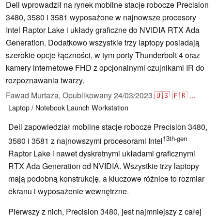
Dell wprowadził na rynek mobilne stacje robocze Precision
3480, 3580 i 3581 wyposażone w najnowsze procesory
Intel Raptor Lake i układy graficzne do NVIDIA RTX Ada
Generation. Dodatkowo wszystkie trzy laptopy posiadają
szerokie opcje łączności, w tym porty Thunderbolt 4 oraz
kamery internetowe FHD z opcjonalnymi czujnikami IR do
rozpoznawania twarzy.
Fawad Murtaza,
Opublikowany
24/03/2023
🇺🇸
🇫🇷
...
Laptop / Notebook
Launch
Workstation
Dell zapowiedział mobilne stacje robocze Precision 3480,
13th-gen
3580 i 3581 z najnowszymi procesorami Intel
Raptor Lake i nawet dyskretnymi układami graficznymi
RTX Ada Generation od NVIDIA. Wszystkie trzy laptopy
mają podobną konstrukcję, a kluczowe różnice to rozmiar
ekranu i wyposażenie wewnętrzne.
Pierwszy z nich, Precision 3480, jest najmniejszy z całej