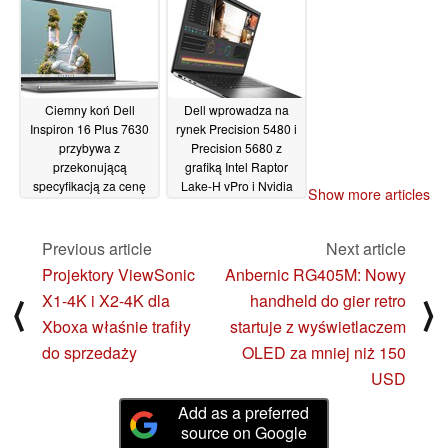
28/03/2023
Ciemny koń Dell
Dell wprowadza na
Inspiron 16 Plus 7630
rynek Precision 5480 i
przybywa z
Precision 5680 z
przekonującą
grafiką Intel Raptor
specyfikacją za cenę
Lake-H vPro i Nvidia
Show more articles
wyjściową, która jest
RTX Ada dla stacji
odpowiednikiem około
roboczych
24/03/2023
1100 USD
Previous article
Next article
26/03/2023
Projektory ViewSonic
Anbernic RG405M: Nowy
X1-4K i X2-4K dla
handheld do gier retro
⟨
⟩
Xboxa właśnie trafiły
startuje z wyświetlaczem
do sprzedaży
OLED za mniej niż 150
USD
Add as a preferred
source on Google