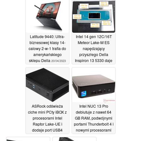
zaczyna się od 1399
11/05/2023
USD
09/05/2023
Latitude 9440: Ultra-
Intel 14 gen 12C/16T
biznesowej klasy 14-
Meteor Lake-M ES
calowy 2-w-1 trafia do
napędzający
amerykańskiego
przyszłego Della
sklepu Della
Inspiron 13 5330 daje
20/04/2023
o sobie znać w
UserBenchmark
13/04/2023
ASRock odświeża
Intel NUC 13 Pro
ciche mini PCty iBOX z
debiutuje z nawet 64
procesorami Intel
GB RAM, podwójnymi
Raptor Lake-UE i
portami Thunderbolt 4 i
dodaje port USB4
nowymi procesorami
Raptor Lake-P
05/04/2023