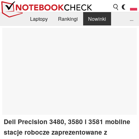
Laptopy
Rankingi
Nowinki
...
Biblioteka
Info
Szukajka recenzji
Dell Precision 3480, 3580 i 3581 mobilne
stacje robocze zaprezentowane z