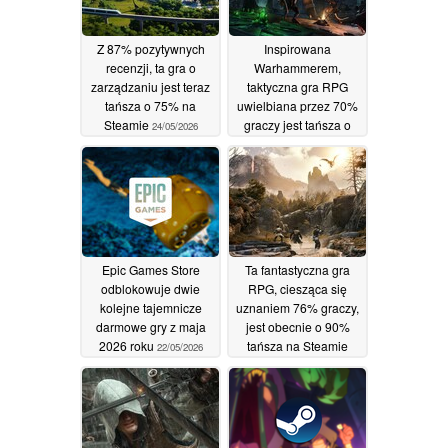
Z 87% pozytywnych
Inspirowana
recenzji, ta gra o
Warhammerem,
zarządzaniu jest teraz
taktyczna gra RPG
tańsza o 75% na
uwielbiana przez 70%
Steamie
graczy jest tańsza o
24/05/2026
90% na Steam
23/05/2026
Epic Games Store
Ta fantastyczna gra
odblokowuje dwie
RPG, ciesząca się
kolejne tajemnicze
uznaniem 76% graczy,
darmowe gry z maja
jest obecnie o 90%
2026 roku
tańsza na Steamie
22/05/2026
22/05/2026