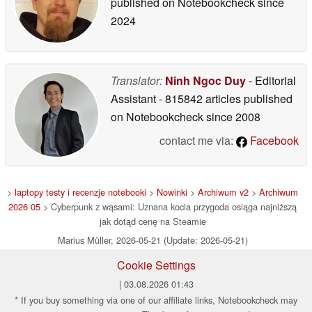
published on Notebookcheck
since
2024
Translator:
Ninh Ngoc Duy
- Editorial
Assistant
- 815842 articles published
on Notebookcheck
since 2008
contact me via:
Facebook
>
laptopy testy i recenzje notebooki
>
Nowinki
>
Archiwum v2
>
Archiwum
2026 05
> Cyberpunk z wąsami: Uznana kocia przygoda osiąga najniższą
jak dotąd cenę na Steamie
Marius Müller, 2026-05-21 (Update: 2026-05-21)
Cookie Settings
| 03.08.2026 01:43
* If you buy something via one of our affiliate links, Notebookcheck may