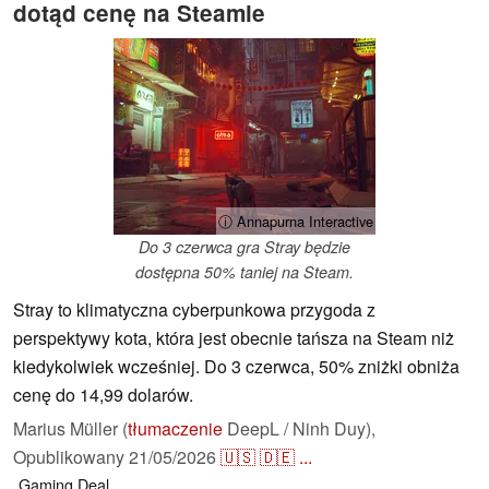
dotąd cenę na Steamie
ⓘ Annapurna Interactive
Do 3 czerwca gra Stray będzie
dostępna 50% taniej na Steam.
Stray to klimatyczna cyberpunkowa przygoda z
perspektywy kota, która jest obecnie tańsza na Steam niż
kiedykolwiek wcześniej. Do 3 czerwca, 50% zniżki obniża
cenę do 14,99 dolarów.
Marius Müller (
tłumaczenie
DeepL / Ninh Duy),
Opublikowany
21/05/2026
🇺🇸
🇩🇪
...
Gaming
Deal