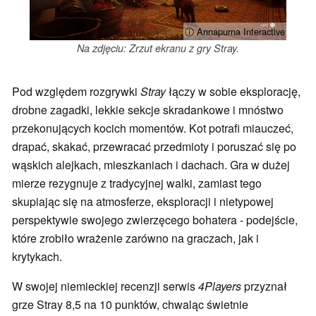
ⓘ Annapurna Interactive
Na zdjęciu: Zrzut ekranu z gry Stray.
Pod względem rozgrywki
Stray
łączy w sobie eksplorację,
drobne zagadki, lekkie sekcje skradankowe i mnóstwo
przekonujących kocich momentów. Kot potrafi miauczeć,
drapać, skakać, przewracać przedmioty i poruszać się po
wąskich alejkach, mieszkaniach i dachach. Gra w dużej
mierze rezygnuje z tradycyjnej walki, zamiast tego
skupiając się na atmosferze, eksploracji i nietypowej
perspektywie swojego zwierzęcego bohatera - podejście,
które zrobiło wrażenie zarówno na graczach, jak i
krytykach.
W swojej niemieckiej recenzji serwis
4Players
przyznał
grze Stray 8,5 na 10 punktów, chwaląc świetnie