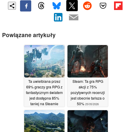
Powiązane artykuły
Ta uwielbiana przez
Steam: Ta gra RPG
69% graczy gra RPG z
akcji z 75%
fantastycznym światem
pozytywnych recenzji
jest dostępna 85%
jest obecnie tańsza o
taniej na Steamie
50%
25/05/2026
26/05/2026