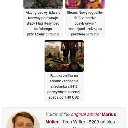
Aktor głosowy Edward
Steam: Nowy roguelite-
Kenway porównuje
RPG z "bardzo
Black Flag Resynced
pozytywnymi"
do "starego
recenzjami i zniżką na
przyjaciela"
premierę
21/05/2026
20/05/2026
Rzadka zniżka na
Steam: Zachodnia
strzelanka z 94%
pozytywnych recenzji
spada do 1,49 USD
20/05/2026
Editor of the
original article
:
Marius
Müller
- Tech Writer
- 5209 articles