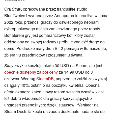
Gra
Stray
, opracowana przez francuskie studio
BlueTwelve i wydana przez Annapurna Interactive w lipcu
2022 roku, przenosi graczy do oświetlonego neonami
cyberpunkowego miasta zamieszkanego przez roboty.
Bohaterem gry jest pomarańczowy kot, który został
oddzielony od swojej rodziny i próbuje znaleźć drogę do
domu. Po drodze mały dron B-12 pomaga w tłumaczeniu,
zbieraniu przedmiotów i zrozumieniu świata.
Stray
zwykle kosztuje około 30 USD na Steam, ale jest
obecnie dostępny za pół ceny
za 14,99 USD do 3
czerwca. Według
SteamDB
, poprzednie zniżki zazwyczaj
osiągały 40%, ostatnio na początku kwietnia. Obecna
oferta oznacza zatem nowy rekord wszech czasów. Jest
też dobra wiadomość dla graczy korzystających z
urządzeń przenośnych: dzięki statusowi "Verified" na
Steam Deck, ta kocia przygoda doskonale nadaje się do