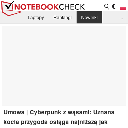
Laptopy
Rankingi
Nowinki
...
Biblioteka
Info
Szukajka recenzji
Umowa | Cyberpunk z wąsami: Uznana
kocia przygoda osiąga najniższą jak