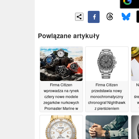
Powiązane artykuły
Firma Citizen
Firma Citizen
N
wprowadza na rynek
przedstawia nowy
cztery nowe modele
monochromatyczny
śr
zegarków nurkowych
chronograf Nighthawk
w
Promaster Marine w
z pierścieniem
nowych kolorach oraz
tachymetrycznym
z nowym
te
18/06/2026
mechanizmem Eco-
s
Drive Calibre E118
01/07/2026