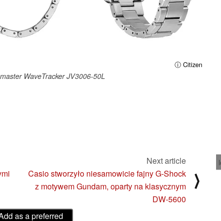
ⓘ Citizen
romaster WaveTracker JV3006-50L
Next article
ymi
Casio stworzyło niesamowicie fajny G-Shock
⟩
z motywem Gundam, oparty na klasycznym
DW-5600
Add as a preferred