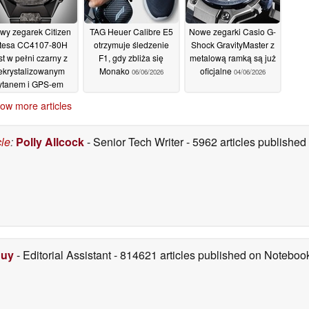
wy zegarek Citizen
TAG Heuer Calibre E5
Nowe zegarki Casio G-
ttesa CC4107-80H
otrzymuje śledzenie
Shock GravityMaster z
st w pełni czarny z
F1, gdy zbliża się
metalową ramką są już
ekrystalizowanym
Monako
oficjalne
06/06/2026
04/06/2026
tytanem i GPS-em
telitarnym
10/06/2026
ow more articles
cle
:
Polly Allcock
- Senior Tech Writer
- 5962 articles publishe
Duy
- Editorial Assistant
- 814621 articles published on Notebo