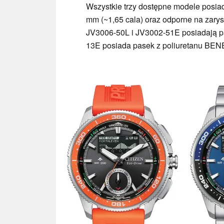
Wszystkie trzy dostępne modele posiad
mm (~1,65 cala) oraz odporne na zary
JV3006-50L i JV3002-51E posiadają p
13E posiada pasek z poliuretanu BEN