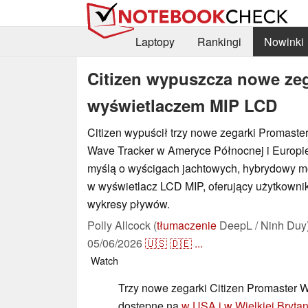
Laptopy
Rankingi
Nowinki
Citizen wypuszcza nowe zeg
wyświetlaczem MIP LCD
Citizen wypuścił trzy nowe zegarki Promaste
Wave Tracker w Ameryce Północnej i Europi
myślą o wyścigach jachtowych, hybrydowy m
w wyświetlacz LCD MIP, oferujący użytkownik
wykresy pływów.
Polly Allcock (
tłumaczenie
DeepL / Ninh Duy
05/06/2026
🇺🇸
🇩🇪
...
Watch
Trzy nowe zegarki Citizen Promaster 
dostępne na
w USA i w Wielkiej Brytan