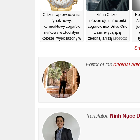
Citizen wprowadza na
Firma Citizen
No
rynek nowy,
prezentuje ultracienki
A
kompaktowy zegarek
zegarek Eco-Drive One
je
nurkowy w złocistym
z zachwycającą
r
kolorze, wyposażony w
zieloną tarczą
12/06/2026
technologię Eco-Drive i
sa
Sh
kopertę o średnicy 36
mm
12/06/2026
Editor of the
original arti
Translator:
Ninh Ngoc 