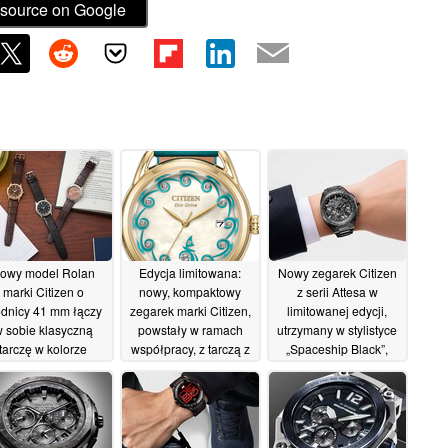
source on Google
owy model Rolan
Edycja limitowana:
Nowy zegarek Citizen
marki Citizen o
nowy, kompaktowy
z serii Attesa w
ednicy 41 mm łączy
zegarek marki Citizen,
limitowanej edycji,
 sobie klasyczną
powstały w ramach
utrzymany w stylistyce
tarczę w kolorze
współpracy, z tarczą z
„Spaceship Black”,
łososiowym z
masy perłowej i
trafia do sprzedaży w
chnologią zasilania
technologią Eco-Drive
Stanach
łonecznego Eco-
Zjednoczonych i
16/06/2026
Drive
Wielkiej Brytanii
16/06/2026
12/06/2026