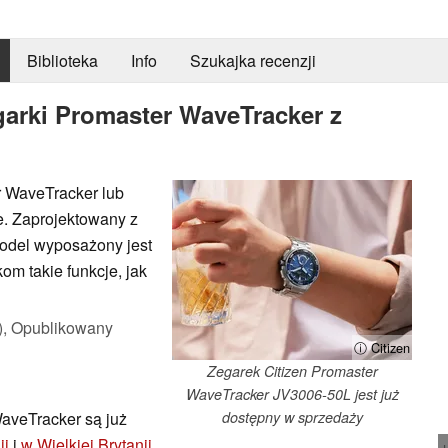
Biblioteka
Info
Szukajka recenzji
arki Promaster WaveTracker z
r WaveTracker lub
e. Zaprojektowany z
odel wyposażony jest
om takie funkcje, jak
),
Opublikowany
ⓘ Citizen
Zegarek Citizen Promaster
WaveTracker JV3006-50L jest już
WaveTracker są już
dostępny w sprzedaży
ii
i
w Wielkiej Brytanii
.