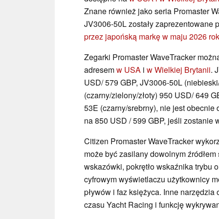
Znane również jako seria Promaster 
JV3006-50L zostały zaprezentowane p
przez japońską markę w maju 2026 ro
Zegarki Promaster WaveTracker można 
adresem
w USA
i
w Wielkiej Brytanii
. 
USD/ 579 GBP, JV3006-50L (niebieski
(czarny/zielony/złoty) 950 USD/ 649 
53E (czarny/srebrny), nie jest obecnie
na 850 USD / 599 GBP, jeśli zostanie 
Citizen Promaster WaveTracker wykorz
może być zasilany dowolnym źródłem ś
wskazówki, pokrętło wskaźnika trybu 
cyfrowym wyświetlaczu użytkownicy mo
pływów i faz księżyca. Inne narzędzia 
czasu Yacht Racing i funkcję wykrywan