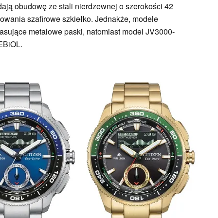
ają obudowę ze stali nierdzewnej o szerokości 42
sowania szafirowe szkiełko. Jednakże, modele
asujące metalowe paski, natomiast model JV3000-
EBiOL.