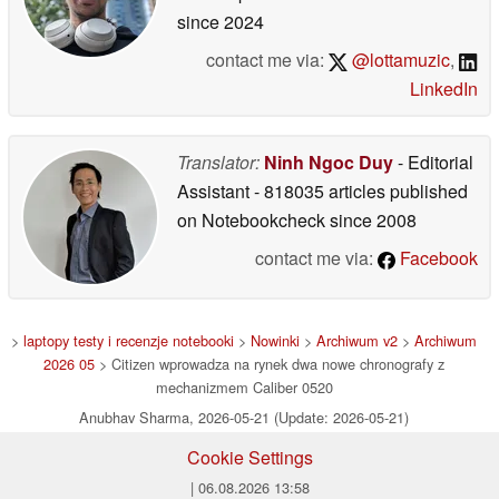
since 2024
contact me via:
@lottamuzic
,
LinkedIn
Translator:
Ninh Ngoc Duy
- Editorial
Assistant
- 818035 articles published
on Notebookcheck
since 2008
contact me via:
Facebook
>
laptopy testy i recenzje notebooki
>
Nowinki
>
Archiwum v2
>
Archiwum
2026 05
> Citizen wprowadza na rynek dwa nowe chronografy z
mechanizmem Caliber 0520
Anubhav Sharma, 2026-05-21 (Update: 2026-05-21)
Cookie Settings
| 06.08.2026 13:58