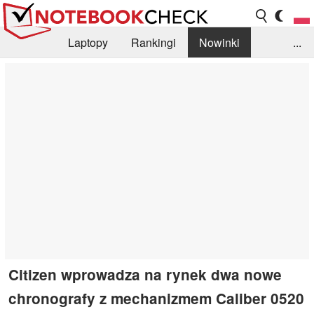
Laptopy
Rankingi
Nowinki
...
Biblioteka
Info
Szukajka recenzji
Citizen wprowadza na rynek dwa nowe
chronografy z mechanizmem Caliber 0520