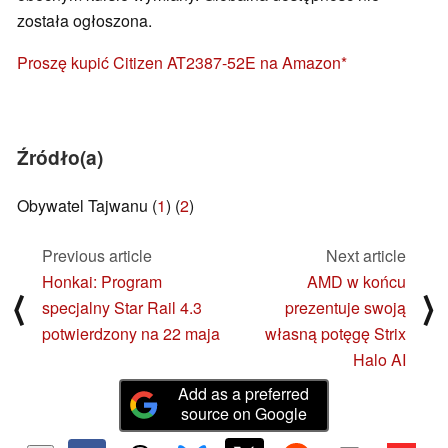
została ogłoszona.
Proszę kupić Citizen AT2387-52E na Amazon
Źródło(a)
Obywatel Tajwanu (
1
) (
2
)
Previous article
Next article
Honkai: Program
AMD w końcu
⟨
⟩
specjalny Star Rail 4.3
prezentuje swoją
potwierdzony na 22 maja
własną potęgę Strix
Halo AI
Add as a preferred
source on Google