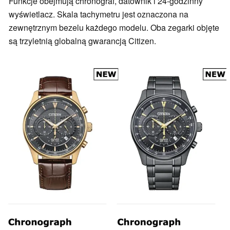
Funkcje obejmują chronograf, datownik i 24-godzinny
wyświetlacz. Skala tachymetru jest oznaczona na
zewnętrznym bezelu każdego modelu. Oba zegarki objęte
są trzyletnią globalną gwarancją Citizen.