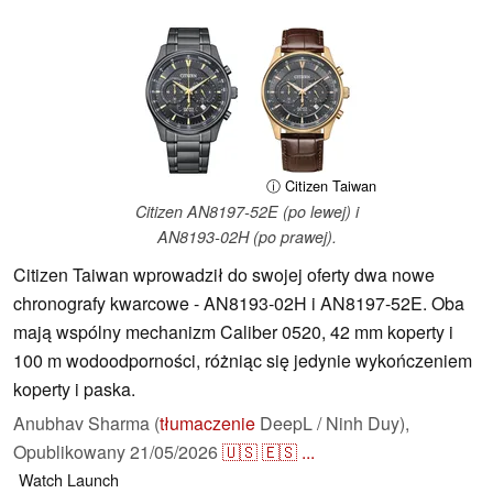
ⓘ Citizen Taiwan
Citizen AN8197-52E (po lewej) i
AN8193-02H (po prawej).
Citizen Taiwan wprowadził do swojej oferty dwa nowe
chronografy kwarcowe - AN8193-02H i AN8197-52E. Oba
mają wspólny mechanizm Caliber 0520, 42 mm koperty i
100 m wodoodporności, różniąc się jedynie wykończeniem
koperty i paska.
Anubhav Sharma (
tłumaczenie
DeepL / Ninh Duy),
Opublikowany
21/05/2026
🇺🇸
🇪🇸
...
Watch
Launch