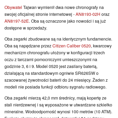
Obywatel
Tajwan wymienił dwa nowe chronografy na
swojej oficjalnej stronie internetowej -
AN8193-02H
oraz
AN8197-52E
. Oba są oznaczone jako nowości i są już
dostępne w sprzedaży.
Oba zegarki zbudowane są na identycznym fundamencie.
Oba są napędzane przez
Citizen Caliber 0520
, kwarcowy
mechanizm chronografu ułożony w konfiguracji trzech
oczu z tarczami pomocniczymi umieszczonymi na
godzinie 3, 6 i 9. Model 0520 jest zasilany baterią,
działającą na standardowym ogniwie SR626SW o
szacowanej żywotności baterii do 24 miesięcy. Żaden z
modeli nie posiada funkcji odbioru sygnału radiowego.
Oba zegarki mierzą 42,0 mm średnicy, mają kopertę ze
stali nierdzewnej i są wyposażone w utwardzane szkiełko
mineralne. Wodoodporność wynosi 100 metrów (10 ATM).