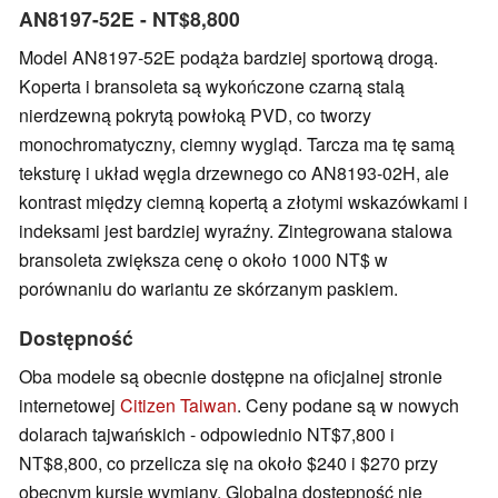
AN8197-52E - NT$8,800
Model AN8197-52E podąża bardziej sportową drogą.
Koperta i bransoleta są wykończone czarną stalą
nierdzewną pokrytą powłoką PVD, co tworzy
monochromatyczny, ciemny wygląd. Tarcza ma tę samą
teksturę i układ węgla drzewnego co AN8193-02H, ale
kontrast między ciemną kopertą a złotymi wskazówkami i
indeksami jest bardziej wyraźny. Zintegrowana stalowa
bransoleta zwiększa cenę o około 1000 NT$ w
porównaniu do wariantu ze skórzanym paskiem.
Dostępność
Oba modele są obecnie dostępne na oficjalnej stronie
internetowej
Citizen Taiwan
. Ceny podane są w nowych
dolarach tajwańskich - odpowiednio NT$7,800 i
NT$8,800, co przelicza się na około $240 i $270 przy
obecnym kursie wymiany. Globalna dostępność nie