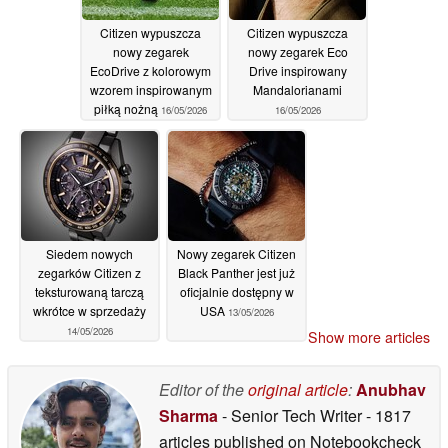
Citizen wypuszcza
Citizen wypuszcza
nowy zegarek
nowy zegarek Eco
EcoDrive z kolorowym
Drive inspirowany
wzorem inspirowanym
Mandalorianami
piłką nożną
16/05/2026
16/05/2026
Siedem nowych
Nowy zegarek Citizen
zegarków Citizen z
Black Panther jest już
teksturowaną tarczą
oficjalnie dostępny w
wkrótce w sprzedaży
USA
13/05/2026
14/05/2026
Show more articles
Editor of the
original article
:
Anubhav
Sharma
- Senior Tech Writer
- 1817
articles published on Notebookcheck