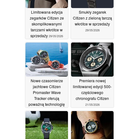
Limitowana edycja
Smukły zegarek
zegarków Citizen ze
Citizen z zieloną tarczą
skomplikowanymi
wkrótce w sprzedaży
tarczami wkrótce w
29/05/2026
sprzedaży
29/05/2026
Nowe czasomierze
Premiera nowej
jachtowe Citizen
limitowanej edycji 500-
Promaster Wave
częściowego
Tracker oferują
chronografu Citizen
poważną technologię
21/05/2026
żeglarską
22/05/2026