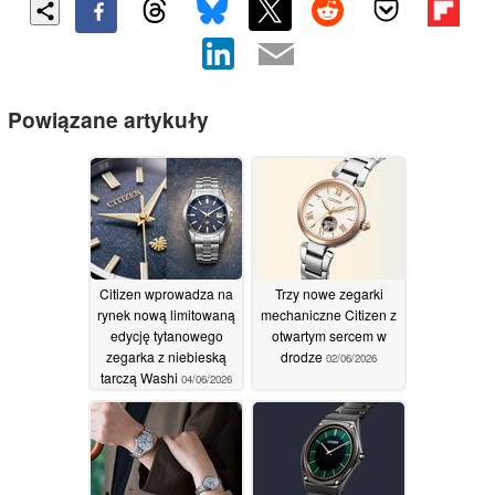
Powiązane artykuły
Citizen wprowadza na
Trzy nowe zegarki
rynek nową limitowaną
mechaniczne Citizen z
edycję tytanowego
otwartym sercem w
zegarka z niebieską
drodze
02/06/2026
tarczą Washi
04/06/2026