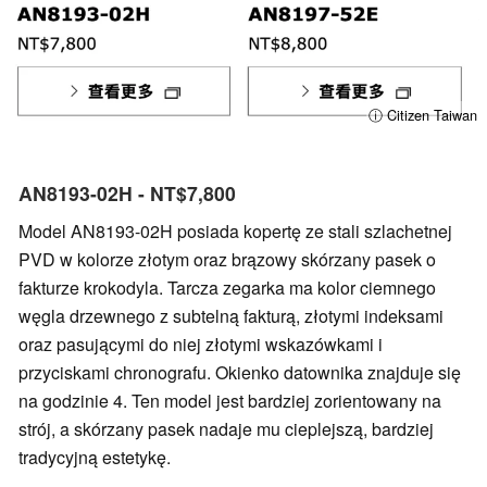
ⓘ Citizen Taiwan
AN8193-02H - NT$7,800
Model AN8193-02H posiada kopertę ze stali szlachetnej
PVD w kolorze złotym oraz brązowy skórzany pasek o
fakturze krokodyla. Tarcza zegarka ma kolor ciemnego
węgla drzewnego z subtelną fakturą, złotymi indeksami
oraz pasującymi do niej złotymi wskazówkami i
przyciskami chronografu. Okienko datownika znajduje się
na godzinie 4. Ten model jest bardziej zorientowany na
strój, a skórzany pasek nadaje mu cieplejszą, bardziej
tradycyjną estetykę.