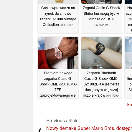
Casio wprowadza na
Zegarki Casio G-Shock
No
rynek dwa nowe
Shiba Inu mogą być w
czu
zegarki A1000 Vintage
drodze do USA
m
Collection
mn
08/11/2024
06/11/2024
Premiera nowego
Zegarek Bluetooth
zegarka Casio G-
Casio G-Shock GMC-
li
Shock GMD-S5610MA-
B2100ZE-1A jest teraz
p
7ER
dostępny w większej
S
zaprojektowanego we
liczbie krajów
01/11/2024
współpracy z
i
Sh
luksusową marką
Marni
01/11/2024
Previous article
Nowy demake Super Mario Bros. dostęp
⟨