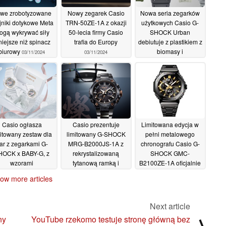
we zrobotyzowane
Nowy zegarek Casio
Nowa seria zegarków
jniki dotykowe Meta
TRN-50ZE-1A z okazji
użytkowych Casio G-
ogą wykrywać siły
50-lecia firmy Casio
SHOCK Urban
iejsze niż spinacz
trafia do Europy
debiutuje z plastikiem z
biurowy
biomasy i
03/11/2024
03/11/2024
dwuwarstwowymi
ramkami
01/11/2024
Casio ogłasza
Casio prezentuje
Limitowana edycja w
mitowany zestaw dla
limitowany G-SHOCK
pełni metalowego
ar z zegarkami G-
MRG-B2000JS-1A z
chronografu Casio G-
HOCK x BABY-G, z
rekrystalizowaną
SHOCK GMC-
wzorami
tytanową ramką i
B2100ZE-1A oficjalnie
nspirowanymi różą
ręcznie grawerowanym
zaprezentowana
ow more articles
tyłem
01/11/2024
24/10/2024
24/10/2024
Next article
ny
YouTube rzekomo testuje stronę główną bez
⟩