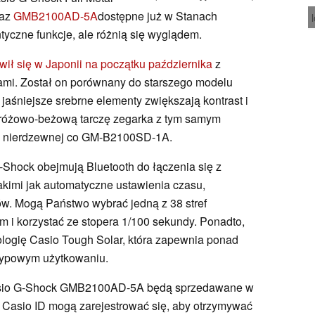
az
GMB2100AD-5A
dostępne już w Stanach
yczne funkcje, ale różnią się wyglądem.
wił się w Japonii na początku października
z
tami. Został on porównany do starszego modelu
jaśniejsze srebrne elementy zwiększają kontrast i
różowo-beżową tarczę zegarka z tym samym
li nierdzewnej co GM-B2100SD-1A.
Shock obejmują Bluetooth do łączenia się z
takimi jak automatyczne ustawienia czasu,
ów. Mogą Państwo wybrać jedną z 38 stref
m i korzystać ze stopera 1/100 sekundy. Ponadto,
logię Casio Tough Solar, która zapewnia ponad
 typowym użytkowaniu.
sio G-Shock GMB2100AD-5A będą sprzedawane w
 Casio ID mogą zarejestrować się, aby otrzymywać