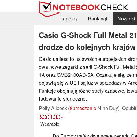
Laptopy
Rankingi
Nowinki
Casio G-Shock Full Metal 2
drodze do kolejnych krajów
Casio umieściło na swoich europejskich stro
dwa nowe zegarki z serii G-Shock Full Meta
1A oraz GMB2100AD-5A. Oczekuje się, że mo
pojawią się w UE i są już w sprzedaży w Am
Funkcje obejmują różne strefy czasowe, towa
ładowanie słoneczne.
Polly Allcock (
tłumaczenie
Ninh Duy),
Opubl
🇺🇸
🇫🇷
...
Wearable
Do Europy trafiły dwa nowe zegarki Ca