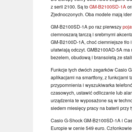
z serii 2100. Są to
GM-B2100SD-1A
or
Zjednoczonych. Oba modele mają ident
GM-B2100SD-1A po raz pierwszy
poja
ciemnoszarą tarczą i srebrnymi akcen
GM-B2100D-1A, choć ciemniejsze tło i 
ułatwiają odczyt. GMB2100AD-5A ma 
bezelem, obudową i bransoletą ze sta
Funkcje tych dwóch zegarków Casio G-
aplikacjami na smartfony, z funkcjami 
przypomnienia i wyszukiwarka telefon
czasowych, ustawić odliczanie lub alar
urządzenia te wyposażone są w techno
siedem miesięcy pracy na baterii przy
Casio G-Shock GM-B2100SD-1A i Ca
Europie w cenie 549 euro. Członkowie