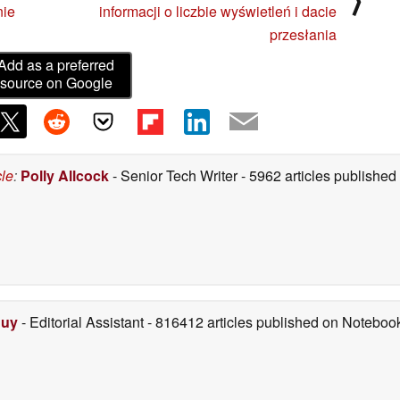
nie
informacji o liczbie wyświetleń i dacie
przesłania
Add as a preferred
source on Google
cle
:
Polly Allcock
- Senior Tech Writer
- 5962 articles publishe
Duy
- Editorial Assistant
- 816412 articles published on Notebo