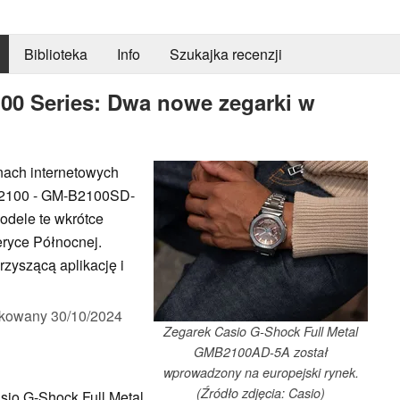
Biblioteka
Info
Szukajka recenzji
100 Series: Dwa nowe zegarki w
nach internetowych
l 2100 - GM-B2100SD-
dele te wkrótce
eryce Północnej.
rzyszącą aplikację i
ikowany
30/10/2024
Zegarek Casio G-Shock Full Metal
GMB2100AD-5A został
wprowadzony na europejski rynek.
(Źródło zdjęcia: Casio)
sio G-Shock Full Metal