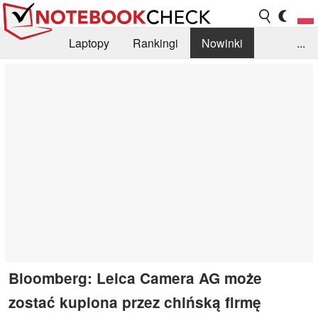
Laptopy
Rankingi
Nowinki
...
Biblioteka
Info
Szukajka recenzji
Bloomberg: Leica Camera AG może
zostać kupiona przez chińską firmę