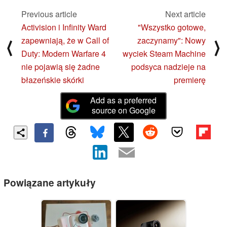
Previous article
Next article
Activision i Infinity Ward
"Wszystko gotowe,
zapewniają, że w Call of
zaczynamy": Nowy
⟨
⟩
Duty: Modern Warfare 4
wyciek Steam Machine
nie pojawią się żadne
podsyca nadzieje na
błazeńskie skórki
premierę
Add as a preferred
source on Google
Powiązane artykuły