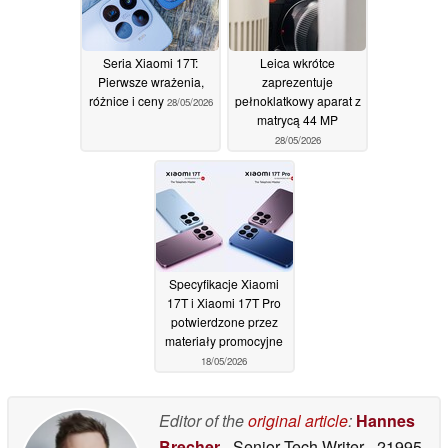
Seria Xiaomi 17T:
Leica wkrótce
Pierwsze wrażenia,
zaprezentuje
różnice i ceny
pełnoklatkowy aparat z
28/05/2026
matrycą 44 MP
28/05/2026
Specyfikacje Xiaomi
17T i Xiaomi 17T Pro
potwierdzone przez
materiały promocyjne
18/05/2026
Editor of the
original article
:
Hannes
Brecher
- Senior Tech Writer
- 21995