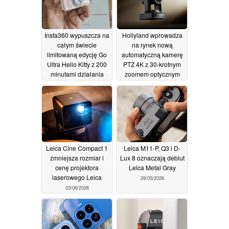
Insta360 wypuszcza na
Hollyland wprowadza
całym świecie
na rynek nową
limitowaną edycję Go
automatyczną kamerę
Ultra Hello Kitty z 200
PTZ 4K z 30-krotnym
minutami działania
zoomem optycznym
11/06/2026
05/06/2026
Leica Cine Compact 1
Leica M11-P, Q3 i D-
zmniejsza rozmiar i
Lux 8 oznaczają debiut
cenę projektora
Leica Metal Gray
laserowego Leica
29/05/2026
03/06/2026